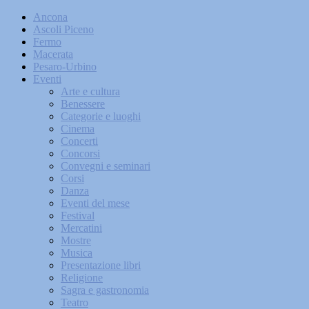
Ancona
Ascoli Piceno
Fermo
Macerata
Pesaro-Urbino
Eventi
Arte e cultura
Benessere
Categorie e luoghi
Cinema
Concerti
Concorsi
Convegni e seminari
Corsi
Danza
Eventi del mese
Festival
Mercatini
Mostre
Musica
Presentazione libri
Religione
Sagra e gastronomia
Teatro