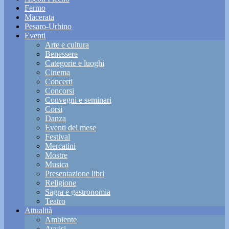
Fermo
Macerata
Pesaro-Urbino
Eventi
Arte e cultura
Benessere
Categorie e luoghi
Cinema
Concerti
Concorsi
Convegni e seminari
Corsi
Danza
Eventi del mese
Festival
Mercatini
Mostre
Musica
Presentazione libri
Religione
Sagra e gastronomia
Teatro
Attualità
Ambiente
Avvisi