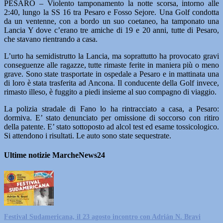
PESARO – Violento tamponamento la notte scorsa, intorno alle
2:40, lungo la SS 16 tra Pesaro e Fosso Sejore. Una Golf condotta
da un ventenne, con a bordo un suo coetaneo, ha tamponato una
Lancia Y dove c’erano tre amiche di 19 e 20 anni, tutte di Pesaro,
che stavano rientrando a casa.
L’urto ha semidistrutto la Lancia, ma soprattutto ha provocato gravi
conseguenze alle ragazze, tutte rimaste ferite in maniera più o meno
grave. Sono state trasportate in ospedale a Pesaro e in mattinata una
di loro è stata trasferita ad Ancona. Il conducente della Golf invece,
rimasto illeso, è fuggito a piedi insieme al suo compagno di viaggio.
La polizia stradale di Fano lo ha rintracciato a casa, a Pesaro:
dormiva. E’ stato denunciato per omissione di soccorso con ritiro
della patente. E’ stato sottoposto ad alcol test ed esame tossicologico.
Si attendono i risultati. Le auto sono state sequestrate.
Ultime notizie MarcheNews24
Festival Sudamericana, il 23 agosto incontro con Adrián N. Bravi