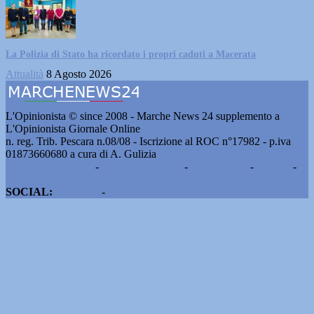
La Polizia di Stato ha ricordato i propri caduti a Macerata
Attualità
8 Agosto 2026
L'Opinionista © since 2008 - Marche News 24 supplemento a
L'Opinionista Giornale Online
n. reg. Trib. Pescara n.08/08 - Iscrizione al ROC n°17982 - p.iva
01873660680 a cura di A. Gulizia
Pubblicità e contatti
-
Notizie del giorno
-
Informazioni
-
Privacy
-
Cookie
SOCIAL:
Facebook
-
X