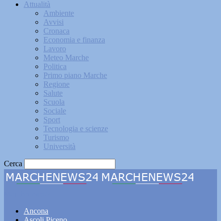
Attualità
Ambiente
Avvisi
Cronaca
Economia e finanza
Lavoro
Meteo Marche
Politica
Primo piano Marche
Regione
Salute
Scuola
Sociale
Sport
Tecnologia e scienze
Turismo
Università
Cerca
Marchenews24
Ancona
Ascoli Piceno