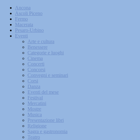
Ancona
Ascoli Piceno
Fermo
Macerata
Pesaro-Urbino
Eventi
Arte e cultura
Benessere
Categorie e luoghi
Cinema
Concerti
Concorsi
Convegni e seminari
Corsi
Danza
Eventi del mese
Festival
Mercatini
Mostre
Musica
Presentazione libri
Religione
Sagra e gastronomia
Teatro