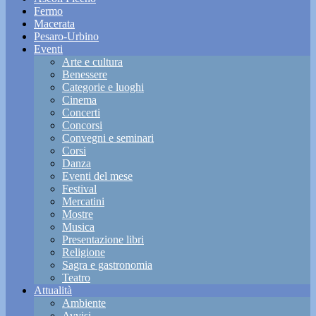
Fermo
Macerata
Pesaro-Urbino
Eventi
Arte e cultura
Benessere
Categorie e luoghi
Cinema
Concerti
Concorsi
Convegni e seminari
Corsi
Danza
Eventi del mese
Festival
Mercatini
Mostre
Musica
Presentazione libri
Religione
Sagra e gastronomia
Teatro
Attualità
Ambiente
Avvisi