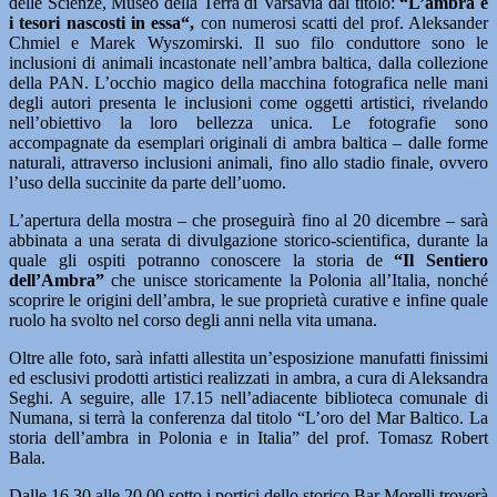
delle Scienze, Museo della Terra di Varsavia dal titolo:
“L’ambra e
i tesori nascosti in essa“,
con numerosi scatti del prof. Aleksander
Chmiel e Marek Wyszomirski. Il suo filo conduttore sono le
inclusioni di animali incastonate nell’ambra baltica, dalla collezione
della PAN. L’occhio magico della macchina fotografica nelle mani
degli autori presenta le inclusioni come oggetti artistici, rivelando
nell’obiettivo la loro bellezza unica. Le fotografie sono
accompagnate da esemplari originali di ambra baltica – dalle forme
naturali, attraverso inclusioni animali, fino allo stadio finale, ovvero
l’uso della succinite da parte dell’uomo.
L’apertura della mostra – che proseguirà fino al 20 dicembre – sarà
abbinata a una serata di divulgazione storico-scientifica, durante la
quale gli ospiti potranno conoscere la storia de
“Il Sentiero
dell’Ambra”
che unisce storicamente la Polonia all’Italia, nonché
scoprire le origini dell’ambra, le sue proprietà curative e infine quale
ruolo ha svolto nel corso degli anni nella vita umana.
Oltre alle foto, sarà infatti allestita un’esposizione manufatti finissimi
ed esclusivi prodotti artistici realizzati in ambra, a cura di Aleksandra
Seghi. A seguire, alle 17.15 nell’adiacente biblioteca comunale di
Numana, si terrà la conferenza dal titolo “L’oro del Mar Baltico. La
storia dell’ambra in Polonia e in Italia” del prof. Tomasz Robert
Bala.
Dalle 16.30 alle 20.00 sotto i portici dello storico Bar Morelli troverà