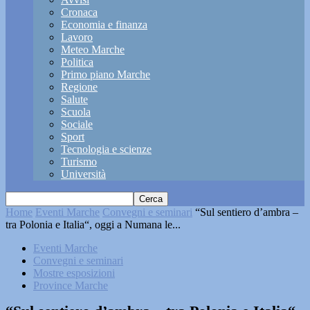
Cronaca
Economia e finanza
Lavoro
Meteo Marche
Politica
Primo piano Marche
Regione
Salute
Scuola
Sociale
Sport
Tecnologia e scienze
Turismo
Università
Home
Eventi Marche
Convegni e seminari
“Sul sentiero d’ambra –
tra Polonia e Italia“, oggi a Numana le...
Eventi Marche
Convegni e seminari
Mostre esposizioni
Province Marche