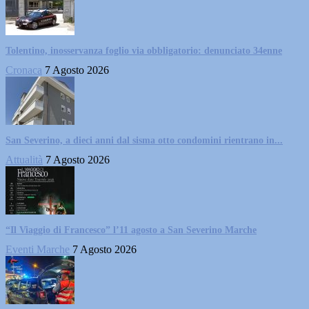
Tolentino, inosservanza foglio via obbligatorio: denunciato 34enne
Cronaca
7 Agosto 2026
San Severino, a dieci anni dal sisma otto condomini rientrano in...
Attualità
7 Agosto 2026
“Il Viaggio di Francesco” l’11 agosto a San Severino Marche
Eventi Marche
7 Agosto 2026