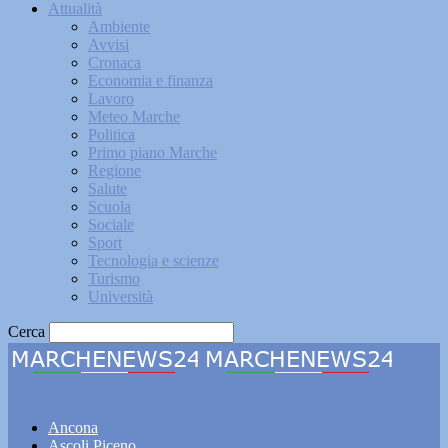
Attualità
Ambiente
Avvisi
Cronaca
Economia e finanza
Lavoro
Meteo Marche
Politica
Primo piano Marche
Regione
Salute
Scuola
Sociale
Sport
Tecnologia e scienze
Turismo
Università
Cerca
Marchenews24
Ancona
Ascoli Piceno