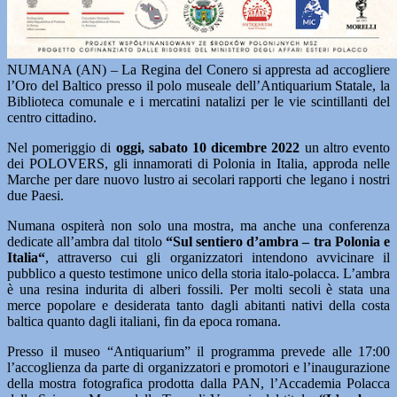
NUMANA (AN) – La Regina del Conero si appresta ad accogliere
l’Oro del Baltico presso il polo museale dell’Antiquarium Statale, la
Biblioteca comunale e i mercatini natalizi per le vie scintillanti del
centro cittadino.
Nel pomeriggio di
oggi, sabato 10 dicembre 2022
un altro evento
dei POLOVERS, gli innamorati di Polonia in Italia, approda nelle
Marche per dare nuovo lustro ai secolari rapporti che legano i nostri
due Paesi.
Numana ospiterà non solo una mostra, ma anche una conferenza
dedicate all’ambra dal titolo
“Sul sentiero d’ambra – tra Polonia e
Italia“
, attraverso cui gli organizzatori intendono avvicinare il
pubblico a questo testimone unico della storia italo-polacca. L’ambra
è una resina indurita di alberi fossili. Per molti secoli è stata una
merce popolare e desiderata tanto dagli abitanti nativi della costa
baltica quanto dagli italiani, fin da epoca romana.
Presso il museo “Antiquarium” il programma prevede alle 17:00
l’accoglienza da parte di organizzatori e promotori e l’inaugurazione
della mostra fotografica prodotta dalla PAN, l’Accademia Polacca