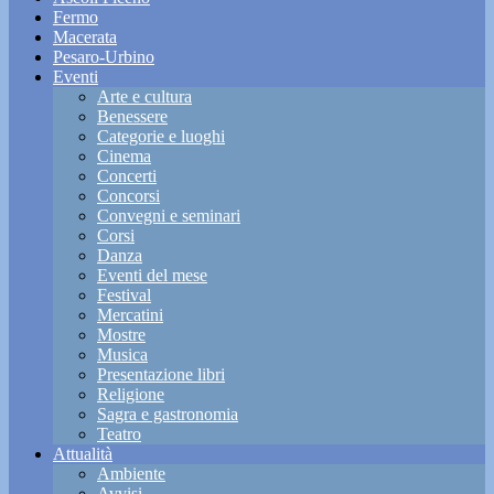
Fermo
Macerata
Pesaro-Urbino
Eventi
Arte e cultura
Benessere
Categorie e luoghi
Cinema
Concerti
Concorsi
Convegni e seminari
Corsi
Danza
Eventi del mese
Festival
Mercatini
Mostre
Musica
Presentazione libri
Religione
Sagra e gastronomia
Teatro
Attualità
Ambiente
Avvisi