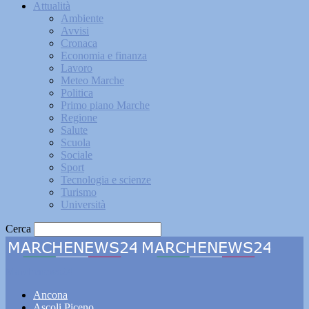
Attualità
Ambiente
Avvisi
Cronaca
Economia e finanza
Lavoro
Meteo Marche
Politica
Primo piano Marche
Regione
Salute
Scuola
Sociale
Sport
Tecnologia e scienze
Turismo
Università
Cerca
Marchenews24
Ancona
Ascoli Piceno