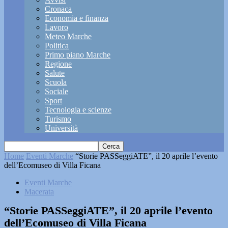
Cronaca
Economia e finanza
Lavoro
Meteo Marche
Politica
Primo piano Marche
Regione
Salute
Scuola
Sociale
Sport
Tecnologia e scienze
Turismo
Università
Home
Eventi Marche
“Storie PASSeggiATE”, il 20 aprile l’evento
dell’Ecomuseo di Villa Ficana
Eventi Marche
Macerata
“Storie PASSeggiATE”, il 20 aprile l’evento
dell’Ecomuseo di Villa Ficana