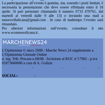
La partecipazione all’evento è gratuita, ma, essendo i posti limitati, è
necessaria la prenotazione che deve essere effettuata entro il 18
aprile. Si può prenotare chiamando il numero 0733 470761, dal
martedì al venerdì dalle 9 alle 13) o inviando una mail a
museovillaficana@gmail.com . In caso di maltempo l’evento sarà
rimandato.
Per ulteriori informazioni sull’evento, consultare il sito
www.ecomuseoficana.it .
L'Opinionista © since 2008 - Marche News 24 supplemento a
L'Opinionista Giornale Online
n. reg. Trib. Pescara n.08/08 - Iscrizione al ROC n°17982 - p.iva
01873660680 a cura di A. Gulizia
Pubblicità e contatti
-
Notizie del giorno
-
Informazioni
-
Privacy
-
Cookie
SOCIAL:
Facebook
-
X