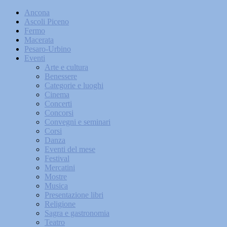
Ancona
Ascoli Piceno
Fermo
Macerata
Pesaro-Urbino
Eventi
Arte e cultura
Benessere
Categorie e luoghi
Cinema
Concerti
Concorsi
Convegni e seminari
Corsi
Danza
Eventi del mese
Festival
Mercatini
Mostre
Musica
Presentazione libri
Religione
Sagra e gastronomia
Teatro