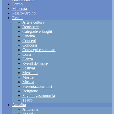
Fermo
Macerata
Pesaro-Urbino
Eventi
Arte e cultura
Benessere
Categorie e luoghi
Cinema
Concerti
Concorsi
Convegni e seminari
Corsi
Danza
Eventi del mese
Festival
Mercatini
Mostre
Musica
Presentazione libri
Religione
Sagra e gastronomia
Teatro
Attualità
Ambiente
Avvisi