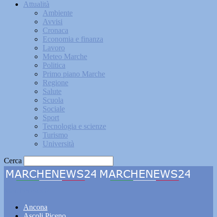
Attualità
Ambiente
Avvisi
Cronaca
Economia e finanza
Lavoro
Meteo Marche
Politica
Primo piano Marche
Regione
Salute
Scuola
Sociale
Sport
Tecnologia e scienze
Turismo
Università
Cerca
Marchenews24
Ancona
Ascoli Piceno