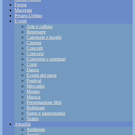
Fermo
Macerata
Pesaro-Urbino
Eventi
Arte e cultura
Benessere
Categorie e luoghi
Cinema
Concerti
Concorsi
Convegni e seminari
Corsi
Danza
Eventi del mese
Festival
Mercatini
Mostre
Musica
Presentazione libri
Religione
Sagra e gastronomia
Teatro
Attualità
Ambiente
Avvisi