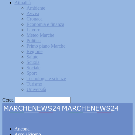
Attualità
Ambiente
Avvisi
Cronaca
Economia e finanza
Lavoro
Meteo Marche
Politica
Primo piano Marche
Regione
Salute
Scuola
Sociale
Sport
Tecnologia e scienze
Turismo
Università
Cerca
Marchenews24
Ancona
Ascoli Piceno