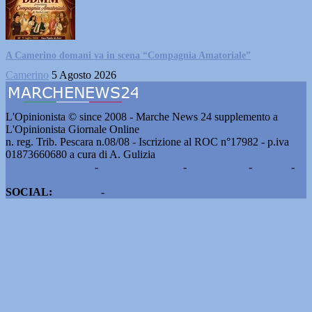
A Camerino domani va in scena “Compagnia Amatoriale”
Camerino
5 Agosto 2026
L'Opinionista © since 2008 - Marche News 24 supplemento a
L'Opinionista Giornale Online
n. reg. Trib. Pescara n.08/08 - Iscrizione al ROC n°17982 - p.iva
01873660680 a cura di A. Gulizia
Pubblicità e contatti
-
Notizie del giorno
-
Informazioni
-
Privacy
-
Cookie
SOCIAL:
Facebook
-
X