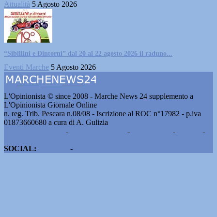
Attualità
5 Agosto 2026
“Sibillini e Dintorni” dal 20 al 22 agosto 2026 il raduno...
Eventi Marche
5 Agosto 2026
L'Opinionista © since 2008 - Marche News 24 supplemento a
L'Opinionista Giornale Online
n. reg. Trib. Pescara n.08/08 - Iscrizione al ROC n°17982 - p.iva
01873660680 a cura di A. Gulizia
Pubblicità e contatti
-
Notizie del giorno
-
Informazioni
-
Privacy
-
Cookie
SOCIAL:
Facebook
-
X