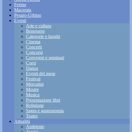
Fermo
Macerata
Pesaro-Urbino
Eventi
Arte e cultura
Benessere
Categorie e luoghi
Cinema
Concerti
Concorsi
Convegni e seminari
Corsi
Danza
Eventi del mese
Festival
Mercatini
Mostre
Musica
Presentazione libri
Religione
Sagra e gastronomia
Teatro
Attualità
Ambiente
Avvisi