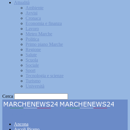
Attualità
Ambiente
Avvisi
Cronaca
Economia e finanza
Lavoro
Meteo Marche
Politica
Primo piano Marche
Regione
Salute
Scuola
Sociale
Sport
Tecnologia e scienze
Turismo
Università
Cerca
Marchenews24
Ancona
Ascoli Piceno