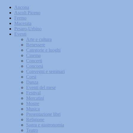
Ancona
Ascoli Piceno
Fermo
Macerata
Pesaro-Urbino
Eventi
Arte e cultura
Benessere
Categorie e luoghi
Cinema
Concerti
Concorsi
Convegni e seminari
Corsi
Danza
Eventi del mese
Festival
Mercatini
Mostre
Musica
Presentazione libri
Religione
Sagra e gastronomia
Teatro