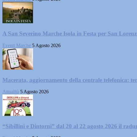
A San Severino Marche Isola in Festa per San Loren
Eventi Marche
5 Agosto 2026
Macerata, aggiornamento della centrale telefonica: te
Attualità
5 Agosto 2026
“Sibillini e Dintorni” dal 20 al 22 agosto 2026 il radun