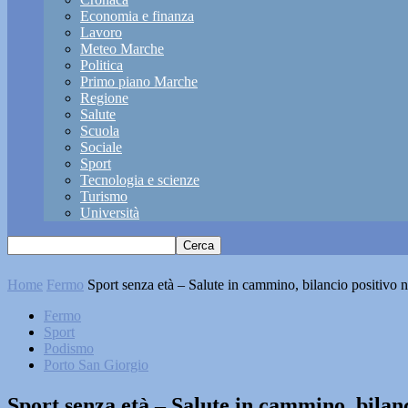
Economia e finanza
Lavoro
Meteo Marche
Politica
Primo piano Marche
Regione
Salute
Scuola
Sociale
Sport
Tecnologia e scienze
Turismo
Università
Home
Fermo
Sport senza età – Salute in cammino, bilancio positivo 
Fermo
Sport
Podismo
Porto San Giorgio
Sport senza età – Salute in cammino, bilanc