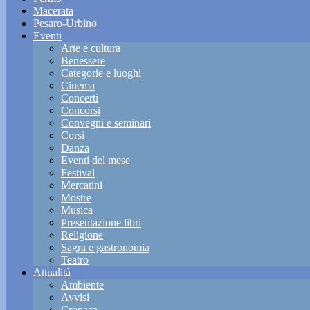
Macerata
Pesaro-Urbino
Eventi
Arte e cultura
Benessere
Categorie e luoghi
Cinema
Concerti
Concorsi
Convegni e seminari
Corsi
Danza
Eventi del mese
Festival
Mercatini
Mostre
Musica
Presentazione libri
Religione
Sagra e gastronomia
Teatro
Attualità
Ambiente
Avvisi
Cronaca