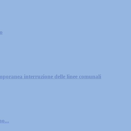
zo
mporanea interruzione delle linee comunali
o...