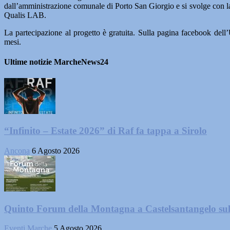
dall’amministrazione comunale di Porto San Giorgio e si svolge con la
Qualis LAB.
La partecipazione al progetto è gratuita. Sulla pagina facebook del
mesi.
Ultime notizie MarcheNews24
“Infinito – Estate 2026” di Raf fa tappa a Sirolo
Ancona
6 Agosto 2026
Quinto Forum della Montagna a Castelsantangelo su
Eventi Marche
5 Agosto 2026