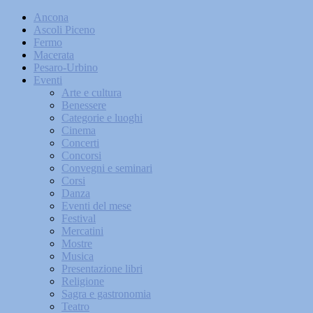
Ancona
Ascoli Piceno
Fermo
Macerata
Pesaro-Urbino
Eventi
Arte e cultura
Benessere
Categorie e luoghi
Cinema
Concerti
Concorsi
Convegni e seminari
Corsi
Danza
Eventi del mese
Festival
Mercatini
Mostre
Musica
Presentazione libri
Religione
Sagra e gastronomia
Teatro