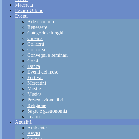
Macerata
Pesaro-Urbino
Eventi
Arte e cultura
Benessere
Categorie e luoghi
Cinema
Concerti
Concorsi
Convegni e seminari
Corsi
Danza
Eventi del mese
Festival
Mercatini
Mostre
Musica
Presentazione libri
Religione
Sagra e gastronomia
Teatro
Attualità
Ambiente
Avvisi
Cronaca