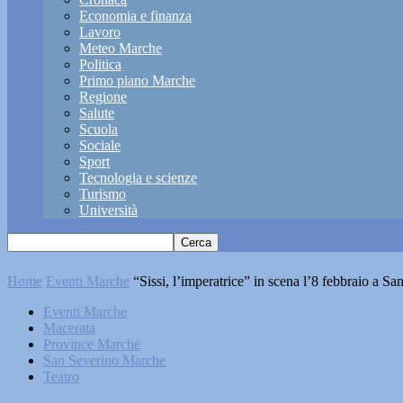
Economia e finanza
Lavoro
Meteo Marche
Politica
Primo piano Marche
Regione
Salute
Scuola
Sociale
Sport
Tecnologia e scienze
Turismo
Università
Home
Eventi Marche
“Sissi, l’imperatrice” in scena l’8 febbraio a 
Eventi Marche
Macerata
Province Marche
San Severino Marche
Teatro