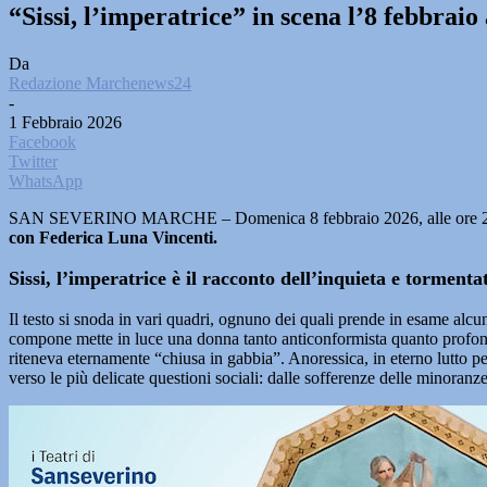
“Sissi, l’imperatrice” in scena l’8 febbra
Da
Redazione Marchenews24
-
1 Febbraio 2026
Facebook
Twitter
WhatsApp
SAN SEVERINO MARCHE – Domenica 8 febbraio 2026, alle ore 20.4
con Federica Luna Vincenti.
Sissi, l’imperatrice è il racconto dell’inquieta e tormen
Il testo si snoda in vari quadri, ognuno dei quali prende in esame alcuni 
compone mette in luce una donna tanto anticonformista quanto profondam
riteneva eternamente “chiusa in gabbia”. Anoressica, in eterno lutto per 
verso le più delicate questioni sociali: dalle sofferenze delle minoranze 