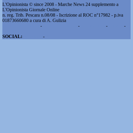
L'Opinionista © since 2008 - Marche News 24 supplemento a
L'Opinionista Giornale Online
n. reg. Trib. Pescara n.08/08 - Iscrizione al ROC n°17982 - p.iva
01873660680 a cura di A. Gulizia
Pubblicità e contatti
-
Notizie del giorno
-
Informazioni
-
Privacy
-
Cookie
SOCIAL:
Facebook
-
X