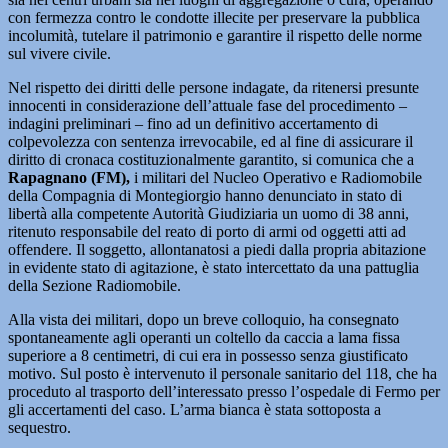
con fermezza contro le condotte illecite per preservare la pubblica
incolumità, tutelare il patrimonio e garantire il rispetto delle norme
sul vivere civile.
Nel rispetto dei diritti delle persone indagate, da ritenersi presunte
innocenti in considerazione dell’attuale fase del procedimento –
indagini preliminari – fino ad un definitivo accertamento di
colpevolezza con sentenza irrevocabile, ed al fine di assicurare il
diritto di cronaca costituzionalmente garantito, si comunica che a
Rapagnano (FM),
i militari del Nucleo Operativo e Radiomobile
della Compagnia di Montegiorgio hanno denunciato in stato di
libertà alla competente Autorità Giudiziaria un uomo di 38 anni,
ritenuto responsabile del reato di porto di armi od oggetti atti ad
offendere. Il soggetto, allontanatosi a piedi dalla propria abitazione
in evidente stato di agitazione, è stato intercettato da una pattuglia
della Sezione Radiomobile.
Alla vista dei militari, dopo un breve colloquio, ha consegnato
spontaneamente agli operanti un coltello da caccia a lama fissa
superiore a 8 centimetri, di cui era in possesso senza giustificato
motivo. Sul posto è intervenuto il personale sanitario del 118, che ha
proceduto al trasporto dell’interessato presso l’ospedale di Fermo per
gli accertamenti del caso. L’arma bianca è stata sottoposta a
sequestro.