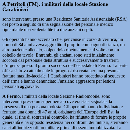
A Petritoli (FM),
i militari della locale Stazione
Carabinieri
sono intervenuti presso una Residenza Sanitaria Assistenziale (RSA)
del posto a seguito di una segnalazione del personale medico
riguardante una violenta lite tra due anziani ospiti.
Gli operanti hanno accertato che, per cause in corso di verifica, un
uomo di 84 anni aveva aggredito il proprio compagno di stanza, un
altro paziente allettato, colpendolo ripetutamente al volto con un
coltello da tavola. Entrambi gli anziani sono stati inizialmente
soccorsi dal personale della struttura e successivamente trasferiti
d’urgenza presso il pronto soccorso dell’ospedale di Fermo. La parte
offesa si trova attualmente in prognosi riservata per una presunta
frattura maxillo-facciale. I Carabinieri hanno proceduto al sequestro
dell’arma e hanno denunciato l’anziano aggressore per lesioni
personali aggravate.
A Fermo
, i militari della locale Sezione Radiomobile, sono
intervenuti presso un supermercato ove era stata segnalata la
presenza di una persona molesta. Gli operanti hanno individuato e
fermato una donna di 47 anni, originaria dell’Europa dell’Est, la
quale, al fine di sottrarsi al controllo, ha rifiutato di fornire le proprie
generalità e ha opposto resistenza nei confronti dei militari, sferrando
calci all’indirizzo di un militare prima di essere immobilizzata. La