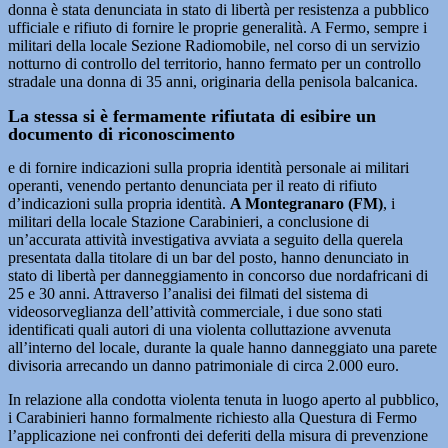
donna è stata denunciata in stato di libertà per resistenza a pubblico
ufficiale e rifiuto di fornire le proprie generalità. A Fermo, sempre i
militari della locale Sezione Radiomobile, nel corso di un servizio
notturno di controllo del territorio, hanno fermato per un controllo
stradale una donna di 35 anni, originaria della penisola balcanica.
La stessa si è fermamente rifiutata di esibire un
documento di riconoscimento
e di fornire indicazioni sulla propria identità personale ai militari
operanti, venendo pertanto denunciata per il reato di rifiuto
d’indicazioni sulla propria identità.
A Montegranaro (FM)
, i
militari della locale Stazione Carabinieri, a conclusione di
un’accurata attività investigativa avviata a seguito della querela
presentata dalla titolare di un bar del posto, hanno denunciato in
stato di libertà per danneggiamento in concorso due nordafricani di
25 e 30 anni. Attraverso l’analisi dei filmati del sistema di
videosorveglianza dell’attività commerciale, i due sono stati
identificati quali autori di una violenta colluttazione avvenuta
all’interno del locale, durante la quale hanno danneggiato una parete
divisoria arrecando un danno patrimoniale di circa 2.000 euro.
In relazione alla condotta violenta tenuta in luogo aperto al pubblico,
i Carabinieri hanno formalmente richiesto alla Questura di Fermo
l’applicazione nei confronti dei deferiti della misura di prevenzione