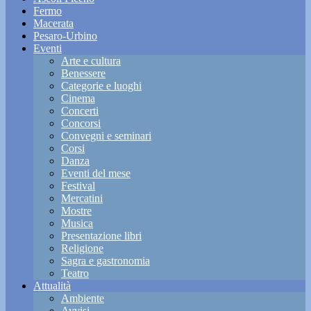
Fermo
Macerata
Pesaro-Urbino
Eventi
Arte e cultura
Benessere
Categorie e luoghi
Cinema
Concerti
Concorsi
Convegni e seminari
Corsi
Danza
Eventi del mese
Festival
Mercatini
Mostre
Musica
Presentazione libri
Religione
Sagra e gastronomia
Teatro
Attualità
Ambiente
Avvisi