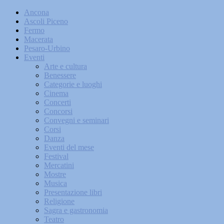
Ancona
Ascoli Piceno
Fermo
Macerata
Pesaro-Urbino
Eventi
Arte e cultura
Benessere
Categorie e luoghi
Cinema
Concerti
Concorsi
Convegni e seminari
Corsi
Danza
Eventi del mese
Festival
Mercatini
Mostre
Musica
Presentazione libri
Religione
Sagra e gastronomia
Teatro