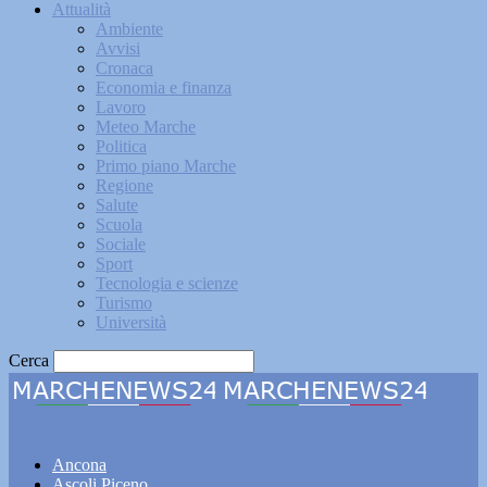
Attualità
Ambiente
Avvisi
Cronaca
Economia e finanza
Lavoro
Meteo Marche
Politica
Primo piano Marche
Regione
Salute
Scuola
Sociale
Sport
Tecnologia e scienze
Turismo
Università
Cerca
Marchenews24
Ancona
Ascoli Piceno