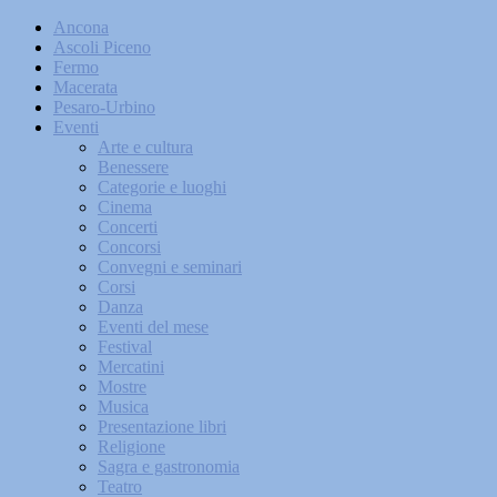
Ancona
Ascoli Piceno
Fermo
Macerata
Pesaro-Urbino
Eventi
Arte e cultura
Benessere
Categorie e luoghi
Cinema
Concerti
Concorsi
Convegni e seminari
Corsi
Danza
Eventi del mese
Festival
Mercatini
Mostre
Musica
Presentazione libri
Religione
Sagra e gastronomia
Teatro