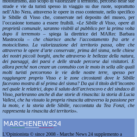
mototurismo, allo scopo di valorizzare il territorio, percorso nelle sue
strade e vie da turisti spesso in viaggio su due ruote, soprattutto
nell’Alto Nera, attraverso le opere in esso contenute, nello specifico
le Sibille di Visso che, conservate nel deposito del museo, per
l’occasione tornano a essere fruibili. «
Le Sibille di Visso, opere di
proprietà comunale, saranno visibili al pubblico per la prima volta
dopo il terremoto
– spiega la direttrice del MARec Barbara
Mastrocola –
che chiarisce anche l’accostamento fra arte e
motociclismo. La valorizzazione del territorio passa, oltre che
attraverso le opere d’arte conservate, prima del sisma, nelle chiese
dei nostri piccoli borghi, anche attraverso le bellezze della natura,
dei paesaggi, dei paesi e delle strade percorse dai visitatori. E
allora perché non creare un connubio con le moto in sella alle quali
molti turisti percorrono le vie delle nostre terre, spesso per
raggiungere proprio Visso e le zone circostanti dove le Sibille
facevano mostra di sé prima del sisma? Da qui il titolo dell’incontro
nel quale le relatrici, dopo il saluto dell’arcivescovo e del sindaco di
Visso, parleranno anche di due storie di rinascita: la storia di Lucia
Vallesi, che ha vissuto la propria rinascita attraverso la passione per
la moto, e la storia delle Sibille, raccontata da Tea Fonzi, che
rappresenta la rinascita del territorio».
L'Opinionista © since 2008 - Marche News 24 supplemento a