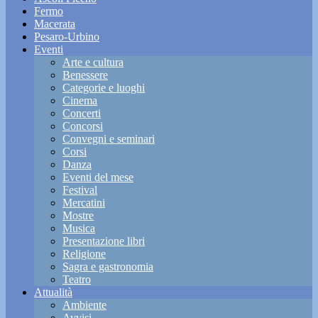
Fermo
Macerata
Pesaro-Urbino
Eventi
Arte e cultura
Benessere
Categorie e luoghi
Cinema
Concerti
Concorsi
Convegni e seminari
Corsi
Danza
Eventi del mese
Festival
Mercatini
Mostre
Musica
Presentazione libri
Religione
Sagra e gastronomia
Teatro
Attualità
Ambiente
Avvisi