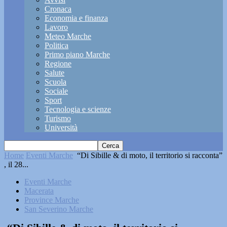
Cronaca
Economia e finanza
Lavoro
Meteo Marche
Politica
Primo piano Marche
Regione
Salute
Scuola
Sociale
Sport
Tecnologia e scienze
Turismo
Università
Home
Eventi Marche
“Di Sibille & di moto, il territorio si racconta”
, il 28...
Eventi Marche
Macerata
Province Marche
San Severino Marche