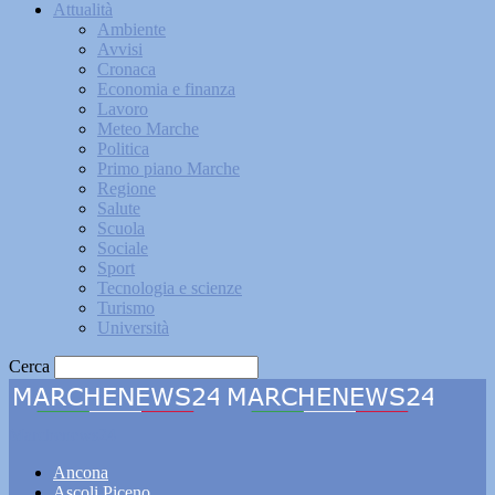
Attualità
Ambiente
Avvisi
Cronaca
Economia e finanza
Lavoro
Meteo Marche
Politica
Primo piano Marche
Regione
Salute
Scuola
Sociale
Sport
Tecnologia e scienze
Turismo
Università
Cerca
Marchenews24
Ancona
Ascoli Piceno