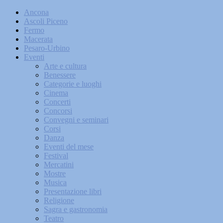
Ancona
Ascoli Piceno
Fermo
Macerata
Pesaro-Urbino
Eventi
Arte e cultura
Benessere
Categorie e luoghi
Cinema
Concerti
Concorsi
Convegni e seminari
Corsi
Danza
Eventi del mese
Festival
Mercatini
Mostre
Musica
Presentazione libri
Religione
Sagra e gastronomia
Teatro