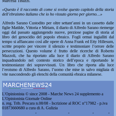
Marcella Tinazzi.
«Questo è il racconto di come si svolse questo capitolo della storia
dell’ebraismo italiano che io ho vissuto giorno per giorno…»
Alfredo Sarano Custodito per oltre settant’anni in un cassetto dalle
figlie Matilde, Vittoria e Miriam, il diario di Alfredo Sarano riemerge
oggi dal passato aggiungendo nuove, preziose pagine di storia al
libro del genocidio del popolo ebraico. Fogli ormai ingialliti dal
tempo si affiancano così alle opere di Anna Frank ed Etty Hillesum,
scritte proprio per vincere il silenzio e testimoniare l’orrore delle
persecuzioni. Questo volume è frutto delle ricerche di Roberto
Mazzoli, che ha riportato alla luce il diario di Alfredo Sarano
inquadrandolo nel contesto storico dell’epoca e riportando le
testimonianze dei sopravvissuti. Un libro che riporta alla luce
l’eroismo di Alfredo Sarano, l’uomo che mise in salvo migliaia di
vite nascondendo gli elenchi della comunità ebraica milanese.
L'Opinionista © since 2008 - Marche News 24 supplemento a
L'Opinionista Giornale Online
n. reg. Trib. Pescara n.08/08 - Iscrizione al ROC n°17982 - p.iva
01873660680 a cura di A. Gulizia
Pubblicità e contatti
-
Notizie del giorno
-
Informazioni
-
Privacy
-