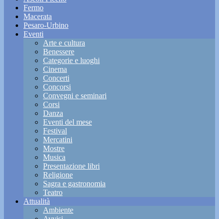
Fermo
Macerata
Pesaro-Urbino
Eventi
Arte e cultura
Benessere
Categorie e luoghi
Cinema
Concerti
Concorsi
Convegni e seminari
Corsi
Danza
Eventi del mese
Festival
Mercatini
Mostre
Musica
Presentazione libri
Religione
Sagra e gastronomia
Teatro
Attualità
Ambiente
Avvisi