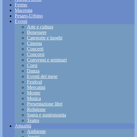
Fermo
Macerata
Pesaro-Urbino
Eventi
Arte e cultura
Benessere
Categorie e luoghi
Cinema
Concerti
Concorsi
Convegni e seminari
Corsi
Danza
Eventi del mese
Festival
Mercatini
Mostre
Musica
Presentazione libri
Religione
Sagra e gastronomia
Teatro
Attualità
Ambiente
Avvisi