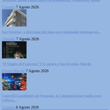
Tolentino, inosservanza foglio via obbligatorio: denunciato 34enne
Cronaca
7 Agosto 2026
San Severino, a dieci anni dal sisma otto condomini rientrano in...
Attualità
7 Agosto 2026
“Il Viaggio di Francesco” l’11 agosto a San Severino Marche
Eventi Marche
7 Agosto 2026
Controlli Carabinieri nel Fermano: in 5 denunciati per guida sotto
l’effetto...
Cronaca
6 Agosto 2026