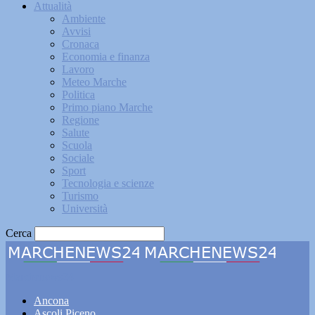
Attualità
Ambiente
Avvisi
Cronaca
Economia e finanza
Lavoro
Meteo Marche
Politica
Primo piano Marche
Regione
Salute
Scuola
Sociale
Sport
Tecnologia e scienze
Turismo
Università
Cerca
Marchenews24
Ancona
Ascoli Piceno