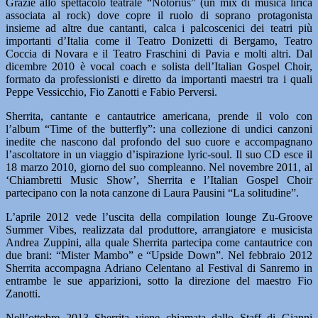
Grazie allo spettacolo teatrale “Notorius” (un mix di musica lirica
associata al rock) dove copre il ruolo di soprano protagonista
insieme ad altre due cantanti, calca i palcoscenici dei teatri più
importanti d’Italia come il Teatro Donizetti di Bergamo, Teatro
Coccia di Novara e il Teatro Fraschini di Pavia e molti altri. Dal
dicembre 2010 è vocal coach e solista dell’Italian Gospel Choir,
formato da professionisti e diretto da importanti maestri tra i quali
Peppe Vessicchio, Fio Zanotti e Fabio Perversi.
Sherrita, cantante e cantautrice americana, prende il volo con
l’album “Time of the butterfly”: una collezione di undici canzoni
inedite che nascono dal profondo del suo cuore e accompagnano
l’ascoltatore in un viaggio d’ispirazione lyric-soul. Il suo CD esce il
18 marzo 2010, giorno del suo compleanno. Nel novembre 2011, al
‘Chiambretti Music Show’, Sherrita e l’Italian Gospel Choir
partecipano con la nota canzone di Laura Pausini “La solitudine”.
L’aprile 2012 vede l’uscita della compilation lounge Zu-Groove
Summer Vibes, realizzata dal produttore, arrangiatore e musicista
Andrea Zuppini, alla quale Sherrita partecipa come cantautrice con
due brani: “Mister Mambo” e “Upside Down”. Nel febbraio 2012
Sherrita accompagna Adriano Celentano al Festival di Sanremo in
entrambe le sue apparizioni, sotto la direzione del maestro Fio
Zanotti.
Nell’ottobre 2013 Sherrita viene chiamata dallo Staff di Gianni