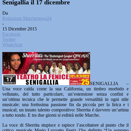
Senigallia il 17 dicembre
Da
Redazione Marchenews24
-
15 Dicembre 2015
Facebook
Twitter
WhatsApp
SENIGALLIA –
Una voce calda come la sua California, un timbro morbido e
vellutato, del tutto particolare, un’estensione senza confini e
un’ottima tecnica che le permette grande versatilità in ogni stile
musicale; una fortissima passione fin da piccola per la lirica e i
musical; un innato talento compositivo: Sherrita è davvero un’artista
a tutto tondo. E tra due giorni si esibirà nelle Marche.
La voce di Sherrita stupisce e rapisce l’ascoltatore al punto che il
critico musicale Mario Luzzatto Fegiz l’ha definita “Un soprano