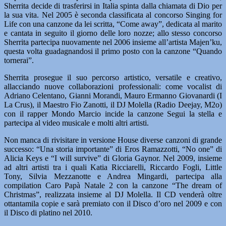
Sherrita decide di trasferirsi in Italia spinta dalla chiamata di Dio per
la sua vita. Nel 2005 è seconda classificata al concorso Singing for
Life con una canzone da lei scritta, “Come away”, dedicata al marito
e cantata in seguito il giorno delle loro nozze; allo stesso concorso
Sherrita partecipa nuovamente nel 2006 insieme all’artista Majen’ku,
questa volta guadagnandosi il primo posto con la canzone “Quando
tornerai”.
Sherrita prosegue il suo percorso artistico, versatile e creativo,
allacciando nuove collaborazioni professionali: come vocalist di
Adriano Celentano, Gianni Morandi, Mauro Ermanno Giovanardi (I
La Crus), il Maestro Fio Zanotti, il DJ Molella (Radio Deejay, M2o)
con il rapper Mondo Marcio incide la canzone Segui la stella e
partecipa al video musicale e molti altri artisti.
Non manca di rivisitare in versione House diverse canzoni di grande
successo: “Una storia importante” di Eros Ramazzotti, “No one” di
Alicia Keys e “I will survive” di Gloria Gaynor. Nel 2009, insieme
ad altri artisti tra i quali Katia Ricciarelli, Riccardo Fogli, Little
Tony, Silvia Mezzanotte e Andrea Mingardi, partecipa alla
compilation Caro Papà Natale 2 con la canzone “The dream of
Christmas”, realizzata insieme al DJ Molella. Il CD venderà oltre
ottantamila copie e sarà premiato con il Disco d’oro nel 2009 e con
il Disco di platino nel 2010.