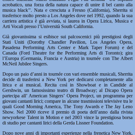
acrobatico, una forza della natura capace di unire il bel canto alla
musica black’’. Nata e cresciuta a Fresno (California), Sherrita si
trasferisce molto presto a Los Angeles dove nel 1992, quando la sua
carriera artistica è già avviata, si laurea in Opera Lirica, Musica e
Arti Vocali presso l’Università South California.
Già giovanissima si esibisce sui palcoscenici più prestigiosi degli
Stati Uniti (Dorothy Chandler Pavilion, Los Angeles Opera,
Pasadena Performing Arts Center e Mark Taper Forum) e del
Canada (Ford Theatre for the Performing Arts di Toronto); gira
l’Europa (Germania, Francia e Austria) in tournée con The Albert
McNeil Jubilee Singers.
Dopo un paio d’anni in tournée con vari ensemble musicali, Sherrita
decide di trasferirsi a New York per dedicarsi completamente alla
lirica e ai musical. Recita così in Showboat e in Candide al
Gershwin, un famosissimo teatro di Broadway; al Dicapo Opera
partecipa all’ American Singers’ Opera Project, un programma per
giovani cantanti lirici; compare in alcune trasmissioni televisive tra le
quali Good Morning America, The Tony Awards e The Jay Leno
Show. Nel 2000 riceve il premio di poeta dell’anno dalla rivista
newyorkese Talent in Motion e nel 2003 vince la prestigiosa borsa
di studio per cantanti lirici della Gerda Lissner Foundation.
Dopo nove anni di importanti esperienze nella frenetica New York,