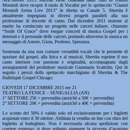
Morandi dove ricopre il ruolo di Vocalist per lo spettacolo “Gianni
Morandi Arena Live 2013” in diretta su Canale 5. Sherrita è
attualmente impegnata in diversi progetti paralleli alla sua
professione di docente di canto. Dal dicembre 2011 insieme al
marito ha cominciato un progetto nelle carceri italiane, chiamato
“Smile Of Grace” dove esegue concerti di musica Gospel per i
detenuti e il personale delle carceri, portando attraverso la musica un
messaggio di Amore, Gioia, Perdono, Speranza.
Sostenuta da una non comune versatilità vocale che le permette di
spaziare dal gospel, alla lirica e al musical, Sherrita esprime il suo
canto interiore con passione e originalità, accompagnata dagli
arrangiamenti del produttore musicale Gianmaria Scattolin. Qui di
seguito i prezzi dello spettacolo marchigiano di Sherrita & The
Hallelujah Gospel Chicago:
GIOVEDI 17 DICEMBRE 2015 ore 21
TEATRO LA FENICE – SENIGALLIA (AN)
1° SETTORE 25€ + prevendita (anzichè a 50€ + prevendita)
2° SETTORE 20€ + prevendita (anzichè a 40€ + prevendita)
Lo sconto del 50% è valido solo ed esclusivamente per i biglietti
acquistati entro il 30 ottobre. Abilitata la vendita on line con ritiro del
biglietto al botteghino. Non è necessaria alcuna spedizione con
corriere espresso: si deve soltanto stampare la ricevuta d’acquisto