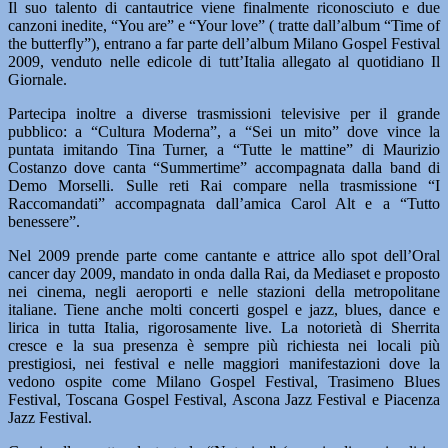
Il suo talento di cantautrice viene finalmente riconosciuto e due
canzoni inedite, “You are” e “Your love” ( tratte dall’album “Time of
the butterfly”), entrano a far parte dell’album Milano Gospel Festival
2009, venduto nelle edicole di tutt’Italia allegato al quotidiano Il
Giornale.
Partecipa inoltre a diverse trasmissioni televisive per il grande
pubblico: a “Cultura Moderna”, a “Sei un mito” dove vince la
puntata imitando Tina Turner, a “Tutte le mattine” di Maurizio
Costanzo dove canta “Summertime” accompagnata dalla band di
Demo Morselli. Sulle reti Rai compare nella trasmissione “I
Raccomandati” accompagnata dall’amica Carol Alt e a “Tutto
benessere”.
Nel 2009 prende parte come cantante e attrice allo spot dell’Oral
cancer day 2009, mandato in onda dalla Rai, da Mediaset e proposto
nei cinema, negli aeroporti e nelle stazioni della metropolitane
italiane. Tiene anche molti concerti gospel e jazz, blues, dance e
lirica in tutta Italia, rigorosamente live. La notorietà di Sherrita
cresce e la sua presenza è sempre più richiesta nei locali più
prestigiosi, nei festival e nelle maggiori manifestazioni dove la
vedono ospite come Milano Gospel Festival, Trasimeno Blues
Festival, Toscana Gospel Festival, Ascona Jazz Festival e Piacenza
Jazz Festival.