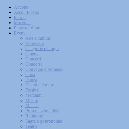
Ancona
Ascoli Piceno
Fermo
Macerata
Pesaro-Urbino
Eventi
Arte e cultura
Benessere
Categorie e luoghi
Cinema
Concerti
Concorsi
Convegni e seminari
Corsi
Danza
Eventi del mese
Festival
Mercatini
Mostre
Musica
Presentazione libri
Religione
Sagra e gastronomia
Teatro