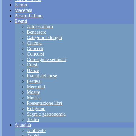
Fermo
Macerata
Pesaro-Urbino
Eventi
Arte e cultura
Benessere
Categorie e luoghi
Cinema
Concerti
Concorsi
Convegni e seminari
Corsi
Danza
Eventi del mese
Festival
Mercatini
Mostre
Musica
Presentazione libri
Religione
Sagra e gastronomia
Teatro
Attualità
Ambiente
Avvisi