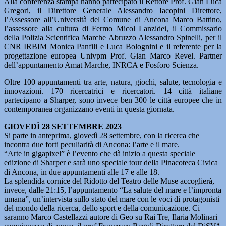
Alla conferenza stampa hanno partecipato il Rettore Prof. Gian Luca
Gregori, il Direttore Generale Alessandro Iacopini Direttore,
l’Assessore all’Università del Comune di Ancona Marco Battino,
l’assessore alla cultura di Fermo Micol Lanzidei, il Commissario
della Polizia Scientifica Marche Abruzzo Alessandro Spinelli, per il
CNR IRBIM Monica Panfili e Luca Bolognini e il referente per la
progettazione europea Univpm Prof. Gian Marco Revel. Partner
dell’appuntamento Amat Marche, INRCA e Fosforo Scienza.
Oltre 100 appuntamenti tra arte, natura, giochi, salute, tecnologia e
innovazioni. 170 ricercatrici e ricercatori. 14 città italiane
partecipano a Sharper, sono invece ben 300 le città europee che in
contemporanea organizzano eventi in questa giornata.
GIOVEDÌ 28 SETTEMBRE 2023
Si parte in anteprima, giovedì 28 settembre, con la ricerca che
incontra due forti peculiarità di Ancona: l’arte e il mare.
“Arte in gigapixel” è l’evento che dà inizio a questa speciale
edizione di Sharper e sarà uno speciale tour della Pinacoteca Civica
di Ancona, in due appuntamenti alle 17 e alle 18.
La splendida cornice del Ridotto del Teatro delle Muse accoglierà,
invece, dalle 21:15, l’appuntamento “La salute del mare e l’impronta
umana”, un’intervista sullo stato del mare con le voci di protagonisti
del mondo della ricerca, dello sport e della comunicazione. Ci
saranno Marco Castellazzi autore di Geo su Rai Tre, Ilaria Molinari