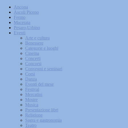
Ancona
Ascoli Piceno
Fermo
Macerata
Pesaro-Urbino
Eventi
Arte e cultura
Benessere
Categorie e luoghi
Cinema
Concerti
Concorsi
Convegni e seminari
Corsi
Danza
Eventi del mese
Festival
Mercatini
Mostre
Musica
Presentazione libri
Religione
Sagra e gastronomia
Teatro