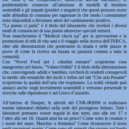
problematiche connesse all’adozione di modelli di business
sostenibili e gli impatti (positivi e negativi) che questi possono avere
sulle abitudini di consumo per ragionare in che modo i consumatori
sono disponibili a diventare attori del cambiamento positivo.
“La pianta ci parla” è il titolo del laboratorio che rivelerà i diversi
modi di comunicare di una pianta attraverso speciali sensori.
Non mancheranno il “Medical check up” per la prevenzione e la
promozione di stili di vita sani e il viaggio nella ricerca dell’INRCA,
oltre alle dimostrazioni che porteranno in strada e nelle piazze le
prove di come la ricerca sia basata su passioni comuni a tutta la
comunità.
Con “Novel Food per i cittadini europei” scopriremo cosa
mangeremo nel futuro, “VulnerAbilità” è il titolo della dimostrazione
che, coinvolgendo adulti e bambini, cercherà di renderli consapevoli
in merito alle tematiche dei rischi e infine nel lab “Che aria Pesante”
scopriremo la qualità dell’aria che respiriamo. La realtà virtuale può
aiutarci anche negli investimenti sostenibili e verranno presentate le
ricerche sulle dipendenze e sul Gioco d’azzardo.
All’interno di Sharper, le attività del CNR-IRBIM si realizzano
tramite laboratori didattici nella sede del prestigioso Istituto. Tutti i
laboratori potranno essere seguiti in due turni, uno alle ore 17 e
l’altro alle ore 18. Quanti anni ha un pesce? Come sono le creature e
i suoni del mare. Maschio o femmina? Come riconoscere il sesso
negli organismi marini. Come sono gli animali che vivono sul fondo