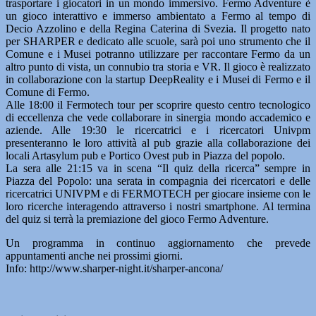
trasportare i giocatori in un mondo immersivo. Fermo Adventure è
un gioco interattivo e immerso ambientato a Fermo al tempo di
Decio Azzolino e della Regina Caterina di Svezia. Il progetto nato
per SHARPER e dedicato alle scuole, sarà poi uno strumento che il
Comune e i Musei potranno utilizzare per raccontare Fermo da un
altro punto di vista, un connubio tra storia e VR. Il gioco è realizzato
in collaborazione con la startup DeepReality e i Musei di Fermo e il
Comune di Fermo.
Alle 18:00 il Fermotech tour per scoprire questo centro tecnologico
di eccellenza che vede collaborare in sinergia mondo accademico e
aziende. Alle 19:30 le ricercatrici e i ricercatori Univpm
presenteranno le loro attività al pub grazie alla collaborazione dei
locali Artasylum pub e Portico Ovest pub in Piazza del popolo.
La sera alle 21:15 va in scena “Il quiz della ricerca” sempre in
Piazza del Popolo: una serata in compagnia dei ricercatori e delle
ricercatrici UNIVPM e di FERMOTECH per giocare insieme con le
loro ricerche interagendo attraverso i nostri smartphone. Al termina
del quiz si terrà la premiazione del gioco Fermo Adventure.
Un programma in continuo aggiornamento che prevede
appuntamenti anche nei prossimi giorni.
Info: http://www.sharper-night.it/sharper-ancona/