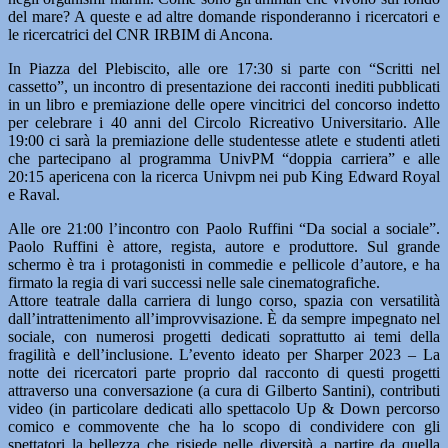
del mare? A queste e ad altre domande risponderanno i ricercatori e
le ricercatrici del CNR IRBIM di Ancona.
In Piazza del Plebiscito, alle ore 17:30 si parte con “Scritti nel
cassetto”, un incontro di presentazione dei racconti inediti pubblicati
in un libro e premiazione delle opere vincitrici del concorso indetto
per celebrare i 40 anni del Circolo Ricreativo Universitario. Alle
19:00 ci sarà la premiazione delle studentesse atlete e studenti atleti
che partecipano al programma UnivPM “doppia carriera” e alle
20:15 apericena con la ricerca Univpm nei pub King Edward Royal
e Raval.
Alle ore 21:00 l’incontro con Paolo Ruffini “Da social a sociale”.
Paolo Ruffini è attore, regista, autore e produttore. Sul grande
schermo è tra i protagonisti in commedie e pellicole d’autore, e ha
firmato la regia di vari successi nelle sale cinematografiche.
Attore teatrale dalla carriera di lungo corso, spazia con versatilità
dall’intrattenimento all’improvvisazione. È da sempre impegnato nel
sociale, con numerosi progetti dedicati soprattutto ai temi della
fragilità e dell’inclusione. L’evento ideato per Sharper 2023 – La
notte dei ricercatori parte proprio dal racconto di questi progetti
attraverso una conversazione (a cura di Gilberto Santini), contributi
video (in particolare dedicati allo spettacolo Up & Down percorso
comico e commovente che ha lo scopo di condividere con gli
spettatori la bellezza che risiede nelle diversità a partire da quella