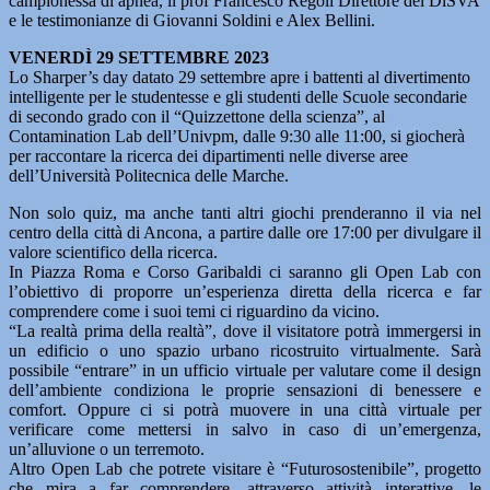
campionessa di apnea, il prof Francesco Regoli Direttore del DiSVA
e le testimonianze di Giovanni Soldini e Alex Bellini.
VENERDÌ 29 SETTEMBRE 2023
Lo Sharper’s day datato 29 settembre apre i battenti al divertimento
intelligente per le studentesse e gli studenti delle Scuole secondarie
di secondo grado con il “Quizzettone della scienza”, al
Contamination Lab dell’Univpm, dalle 9:30 alle 11:00, si giocherà
per raccontare la ricerca dei dipartimenti nelle diverse aree
dell’Università Politecnica delle Marche.
Non solo quiz, ma anche tanti altri giochi prenderanno il via nel
centro della città di Ancona, a partire dalle ore 17:00 per divulgare il
valore scientifico della ricerca.
In Piazza Roma e Corso Garibaldi ci saranno gli Open Lab con
l’obiettivo di proporre un’esperienza diretta della ricerca e far
comprendere come i suoi temi ci riguardino da vicino.
“La realtà prima della realtà”, dove il visitatore potrà immergersi in
un edificio o uno spazio urbano ricostruito virtualmente. Sarà
possibile “entrare” in un ufficio virtuale per valutare come il design
dell’ambiente condiziona le proprie sensazioni di benessere e
comfort. Oppure ci si potrà muovere in una città virtuale per
verificare come mettersi in salvo in caso di un’emergenza,
un’alluvione o un terremoto.
Altro Open Lab che potrete visitare è “Futurosostenibile”, progetto
che mira a far comprendere, attraverso attività interattive, le