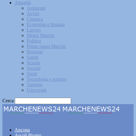
Attualità
Ambiente
Avvisi
Cronaca
Economia e finanza
Lavoro
Meteo Marche
Politica
Primo piano Marche
Regione
Salute
Scuola
Sociale
Sport
Tecnologia e scienze
Turismo
Università
Cerca
Marchenews24
Ancona
Ascoli Piceno