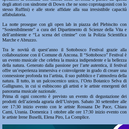
degli attori con sindrome di Down che ne sono coprotagonisti con lo
stesso Ruffini) e alle storie affidate alla sua irresistibile capacità
affabulatoria.
La notte prosegue con gli open lab in piazza del Plebiscito con
“Sostenibilmente” a cura del Dipartimento di Scienze della Vita e
dell’ambiente e “La scena del crimine” con la Polizia Scientifica
Marche e Abruzzo.
Tra le novità di quest’anno il Sottobosco Festival grazie alla
collaborazione con il Comune di Ancona. Il “Sottobosco” Festival è
un evento musicale che celebra la musica indipendente e la bellezza
della natura. Generato dalla passione per l’arte autentica, il festival
offre un’esperienza immersiva e coinvolgente in grado di creare una
connessione profonda tra l’artista, il suo pubblico e l’atmosfera della
natura. Il tutto, in un palcoscenico unico, l’Orto Botanico Selva di
Gallignano, in cui si esibiscono gli artisti e le artiste emergenti del
panorama musicale nazionale.
Prima di ogni concerto è previsto un evento di degustazione dei
prodotti dell’azienda agraria dell’Univpm. Sabato 30 settembre alle
ore 17:30 inizio evento con le artiste Rossana De Pace, Chiara
Cami, Urania. Domenica 1 ottobre alle ore 17:30 inizio evento con
le artiste Irene Buselli, Elena Piro, La Complice.