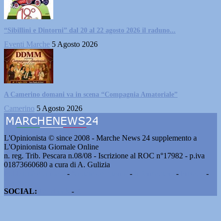
“Sibillini e Dintorni” dal 20 al 22 agosto 2026 il raduno...
Eventi Marche
5 Agosto 2026
A Camerino domani va in scena “Compagnia Amatoriale”
Camerino
5 Agosto 2026
L'Opinionista © since 2008 - Marche News 24 supplemento a
L'Opinionista Giornale Online
n. reg. Trib. Pescara n.08/08 - Iscrizione al ROC n°17982 - p.iva
01873660680 a cura di A. Gulizia
Pubblicità e contatti
-
Notizie del giorno
-
Informazioni
-
Privacy
-
Cookie
SOCIAL:
Facebook
-
X