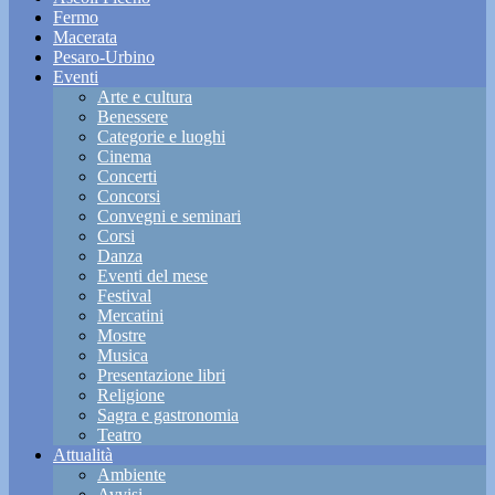
Fermo
Macerata
Pesaro-Urbino
Eventi
Arte e cultura
Benessere
Categorie e luoghi
Cinema
Concerti
Concorsi
Convegni e seminari
Corsi
Danza
Eventi del mese
Festival
Mercatini
Mostre
Musica
Presentazione libri
Religione
Sagra e gastronomia
Teatro
Attualità
Ambiente
Avvisi