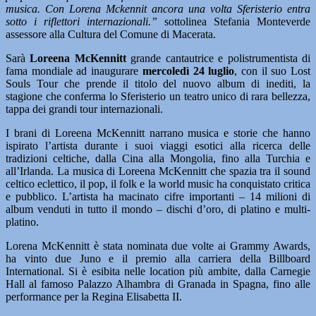
musica. Con Lorena Mckennit ancora una volta Sferisterio entra
sotto i riflettori internazionali.”
sottolinea Stefania Monteverde
assessore alla Cultura del Comune di Macerata.
Sarà
Loreena McKennitt
grande cantautrice e polistrumentista di
fama mondiale ad inaugurare
mercoledì 24 luglio
, con il suo Lost
Souls Tour che prende il titolo del nuovo album di inediti, la
stagione che conferma lo Sferisterio un teatro unico di rara bellezza,
tappa dei grandi tour internazionali.
I brani di Loreena McKennitt narrano musica e storie che hanno
ispirato l’artista durante i suoi viaggi esotici alla ricerca delle
tradizioni celtiche, dalla Cina alla Mongolia, fino alla Turchia e
all’Irlanda. La musica di Loreena McKennitt che spazia tra il sound
celtico eclettico, il pop, il folk e la world music ha conquistato critica
e pubblico. L’artista ha macinato cifre importanti – 14 milioni di
album venduti in tutto il mondo – dischi d’oro, di platino e multi-
platino.
Lorena McKennitt è stata nominata due volte ai Grammy Awards,
ha vinto due Juno e il premio alla carriera della Billboard
International. Si è esibita nelle location più ambite, dalla Carnegie
Hall al famoso Palazzo Alhambra di Granada in Spagna, fino alle
performance per la Regina Elisabetta II.