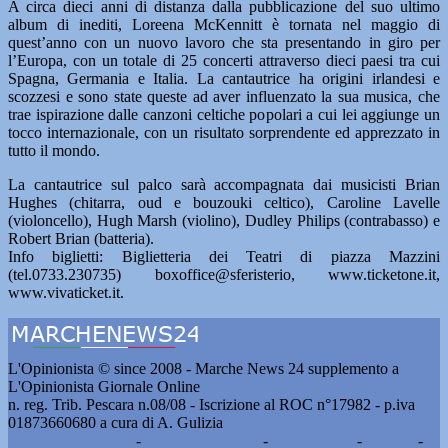
A circa dieci anni di distanza dalla pubblicazione del suo ultimo
album di inediti, Loreena McKennitt è tornata nel maggio di
quest’anno con un nuovo lavoro che sta presentando in giro per
l’Europa, con un totale di 25 concerti attraverso dieci paesi tra cui
Spagna, Germania e Italia. La cantautrice ha origini irlandesi e
scozzesi e sono state queste ad aver influenzato la sua musica, che
trae ispirazione dalle canzoni celtiche popolari a cui lei aggiunge un
tocco internazionale, con un risultato sorprendente ed apprezzato in
tutto il mondo.
La cantautrice sul palco sarà accompagnata dai musicisti Brian
Hughes (chitarra, oud e bouzouki celtico), Caroline Lavelle
(violoncello), Hugh Marsh (violino), Dudley Philips (contrabasso) e
Robert Brian (batteria).
Info biglietti: Biglietteria dei Teatri di piazza Mazzini
(tel.0733.230735) boxoffice@sferisterio, www.ticketone.it,
www.vivaticket.it.
L'Opinionista © since 2008 - Marche News 24 supplemento a
L'Opinionista Giornale Online
n. reg. Trib. Pescara n.08/08 - Iscrizione al ROC n°17982 - p.iva
01873660680 a cura di A. Gulizia
Pubblicità e contatti
-
Notizie del giorno
-
Informazioni
-
Privacy
-