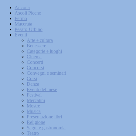
Ancona
Ascoli Piceno
Fermo
Macerata
Pesaro-Urbino
Eventi
Arte e cultura
Benessere
Categorie e luoghi
Cinema
Concerti
Concorsi
Convegni e seminari
Corsi
Danza
Eventi del mese
Festival
Mercatini
Mostre
Musica
Presentazione libri
Religione
Sagra e gastronomia
Teatro