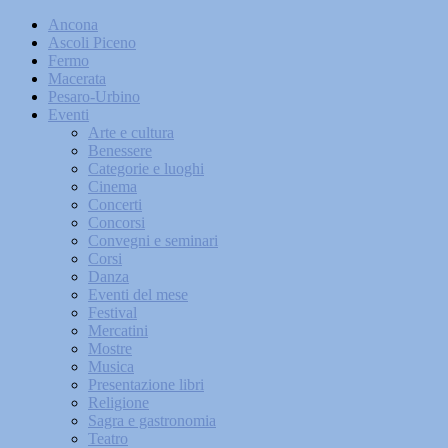
Ancona
Ascoli Piceno
Fermo
Macerata
Pesaro-Urbino
Eventi
Arte e cultura
Benessere
Categorie e luoghi
Cinema
Concerti
Concorsi
Convegni e seminari
Corsi
Danza
Eventi del mese
Festival
Mercatini
Mostre
Musica
Presentazione libri
Religione
Sagra e gastronomia
Teatro