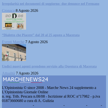
Irregolarità nei documenti di soggiorno: due denunce nel Fermano
Cronaca
8 Agosto 2026
“Dialetto che Piacere” dal 20 al 25 agosto a Macerata
Eventi Marche
7 Agosto 2026
Undici nuovi agenti prendono servizio alla Questura di Macerata
Attualità
7 Agosto 2026
L'Opinionista © since 2008 - Marche News 24 supplemento a
L'Opinionista Giornale Online
n. reg. Trib. Pescara n.08/08 - Iscrizione al ROC n°17982 - p.iva
01873660680 a cura di A. Gulizia
Pubblicità e contatti
-
Notizie del giorno
-
Informazioni
-
Privacy
-