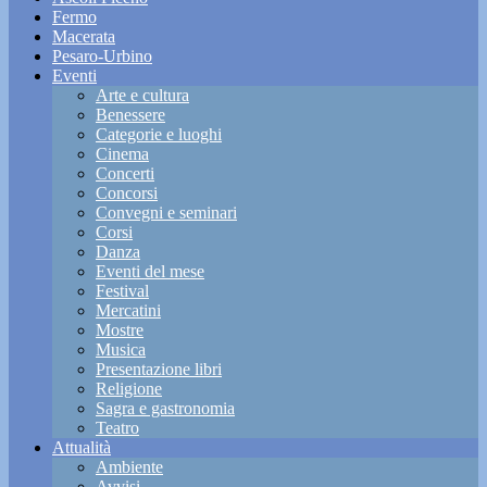
Fermo
Macerata
Pesaro-Urbino
Eventi
Arte e cultura
Benessere
Categorie e luoghi
Cinema
Concerti
Concorsi
Convegni e seminari
Corsi
Danza
Eventi del mese
Festival
Mercatini
Mostre
Musica
Presentazione libri
Religione
Sagra e gastronomia
Teatro
Attualità
Ambiente
Avvisi