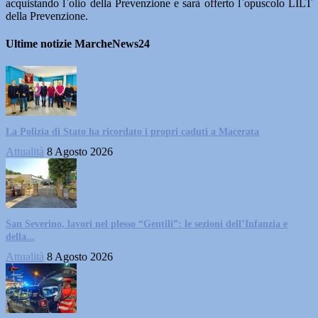
acquistando l`olio della Prevenzione e sarà offerto l`opuscolo LILT
della Prevenzione.
Ultime notizie MarcheNews24
La Polizia di Stato ha ricordato i propri caduti a Macerata
Attualità
8 Agosto 2026
San Severino, lavori nel plesso “Gentili”: le sezioni dell’Infanzia e
della...
Attualità
8 Agosto 2026