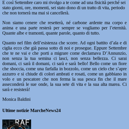
E così Settembre caro mi rivolgo a te come ad una fisicità perché sei
stato giorni, ore, momenti, sei stato dono di un tratto di vita, periodo
che non tornerà ma mai si cancellerà.
Non siamo cenere che resetterà, né carbone ardente ma corpo e
anima e una parte resterà per sempre se vogliamo per l’eternità.
Quante albe e tramonti, quante parole, quanto di tutto.
Quanto nel film dell’esistenza che scorre. Ad ogni battito d’ala e di
ciglia ecco che già passa sotto di noi e prosegue. Eppure Settembre
che te ne vai e che porti a migrare come declamava D’Annunzio,
non senza la tua semina ci lasci, non senza bellezza. Ci sarai
domani, ci sarà il domani, ci sarà e sarà bello! Bello come un fiore
che sboccia, come una farfalla in bozzolo, come un cielo che s’apre
azzurro e si chiude di colori ambrati e rosati, come un gabbiano in
volo e un pescatore che non ferma la sua pesca fin che il mare
asseconderà le sue onde, la sua sete di vita e la sua alta marea. Ci
sarà e resisterà!
Monica Baldini
Ultime notizie MarcheNews24