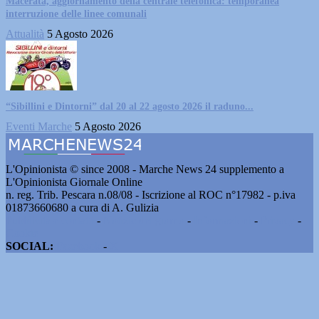
Macerata, aggiornamento della centrale telefonica: temporanea
interruzione delle linee comunali
Attualità
5 Agosto 2026
“Sibillini e Dintorni” dal 20 al 22 agosto 2026 il raduno...
Eventi Marche
5 Agosto 2026
L'Opinionista © since 2008 - Marche News 24 supplemento a
L'Opinionista Giornale Online
n. reg. Trib. Pescara n.08/08 - Iscrizione al ROC n°17982 - p.iva
01873660680 a cura di A. Gulizia
Pubblicità e contatti
-
Notizie del giorno
-
Informazioni
-
Privacy
-
Cookie
SOCIAL:
Facebook
-
X