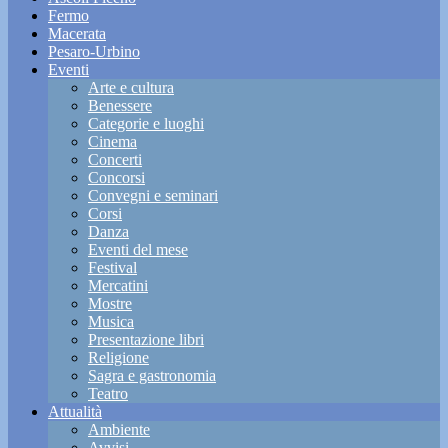
Fermo
Macerata
Pesaro-Urbino
Eventi
Arte e cultura
Benessere
Categorie e luoghi
Cinema
Concerti
Concorsi
Convegni e seminari
Corsi
Danza
Eventi del mese
Festival
Mercatini
Mostre
Musica
Presentazione libri
Religione
Sagra e gastronomia
Teatro
Attualità
Ambiente
Avvisi