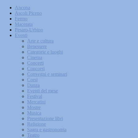
Ancona
Ascoli Piceno
Fermo
Macerata
Pesaro-Urbino
Eventi
Arte e cultura
Benessere
Categorie e luoghi
Cinema
Concerti
Concorsi
Convegni e seminari
Corsi
Danza
Eventi del mese
Festival
Mercatini
Mostre
Musica
Presentazione libri
Religione
Sagra e gastronomia
Teatro