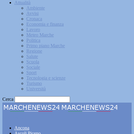
Attualità
Ambiente
Avvisi
Cronaca
Economia e finanza
Lavoro
Meteo Marche
Politica
Primo piano Marche
Regione
Salute
Scuola
Sociale
Sport
Tecnologia e scienze
Turismo
Università
Cerca
Marchenews24
Ancona
Ascoli Piceno