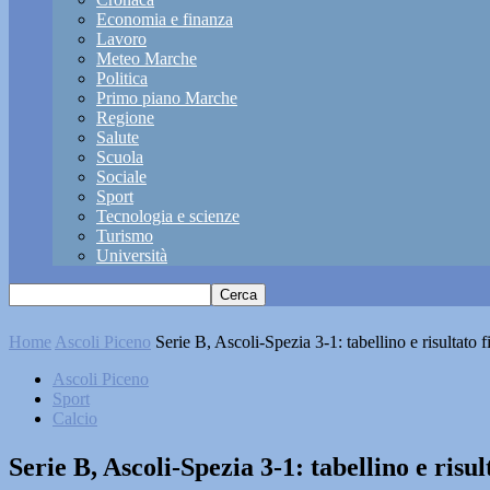
Economia e finanza
Lavoro
Meteo Marche
Politica
Primo piano Marche
Regione
Salute
Scuola
Sociale
Sport
Tecnologia e scienze
Turismo
Università
Home
Ascoli Piceno
Serie B, Ascoli-Spezia 3-1: tabellino e risultato f
Ascoli Piceno
Sport
Calcio
Serie B, Ascoli-Spezia 3-1: tabellino e risul