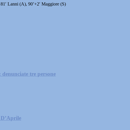
 81′ Lanni (A), 90’+2′ Maggiore (S)
: denunciate tre persone
 D’Aprile