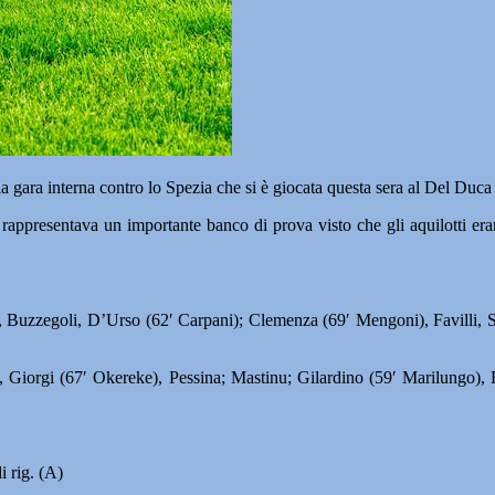
gara interna contro lo S
pezia che si è giocata questa sera al Del Duca 
rappresentava un importante banco di prova visto che gli aquilotti erano 
, Buzzegoli, D’Urso (62′ Carpani); Clemenza (69′ Mengoni), Favilli, Sa
Giorgi (67′ Okereke), Pessina; Mastinu; Gilardino (59′ Marilungo), F
i rig. (A)