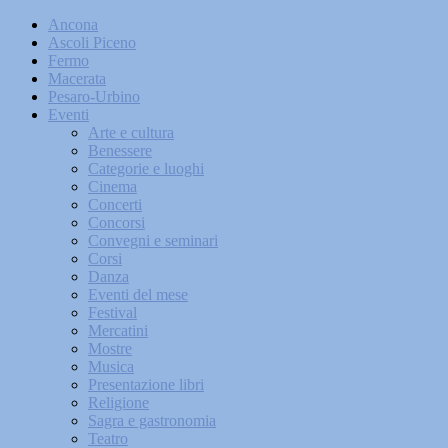
Ancona
Ascoli Piceno
Fermo
Macerata
Pesaro-Urbino
Eventi
Arte e cultura
Benessere
Categorie e luoghi
Cinema
Concerti
Concorsi
Convegni e seminari
Corsi
Danza
Eventi del mese
Festival
Mercatini
Mostre
Musica
Presentazione libri
Religione
Sagra e gastronomia
Teatro