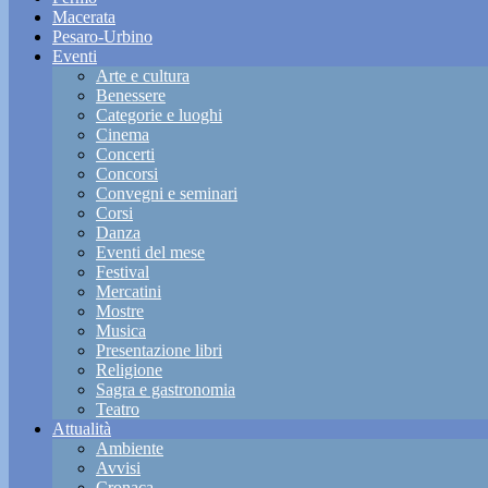
Macerata
Pesaro-Urbino
Eventi
Arte e cultura
Benessere
Categorie e luoghi
Cinema
Concerti
Concorsi
Convegni e seminari
Corsi
Danza
Eventi del mese
Festival
Mercatini
Mostre
Musica
Presentazione libri
Religione
Sagra e gastronomia
Teatro
Attualità
Ambiente
Avvisi
Cronaca