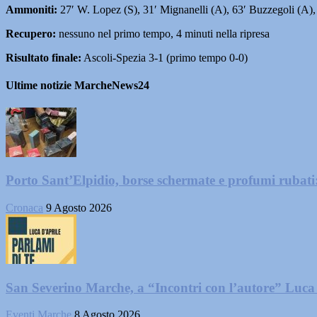
Ammoniti:
27′ W. Lopez (S), 31′ Mignanelli (A), 63′ Buzzegoli (A),
Recupero:
nessuno nel primo tempo, 4 minuti nella ripresa
Risultato finale:
Ascoli-Spezia 3-1 (primo tempo 0-0)
Ultime notizie MarcheNews24
Porto Sant’Elpidio, borse schermate e profumi rubati
Cronaca
9 Agosto 2026
San Severino Marche, a “Incontri con l’autore” Luca
Eventi Marche
8 Agosto 2026