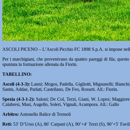
ASCOLI PICENO – L’Ascoli Picchio FC 1898 S.p.A. si impone nella 
Per i marchigiani, che provenivano da quattro pareggi di fila, questo 
spuntata la formazione allenata da Fiorin.
TABELLINO:
Ascoli (4-3-3):
Lanni; Mogos, Padella, Gigliotti, Mignanelli; Bianchi
Santis, Addae, Parlati, Castellano, De Feo, Rosseti. All.: Fiorin.
Spezia (4-3-1-2):
Saloni; De Col, Terzi, Giani, W. Lopez; Maggiore, 
Calabresi, Masi, Augello, Soleri, Vignali, Acampora. All.: Gallo
Arbitro:
Antonello Balice di Termoli
Reti:
53′ D’Urso (A), 86′ Carpani (A), 90’+4′ Terzi (S), 90’+5′ Favill