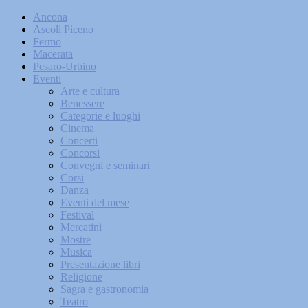
Ancona
Ascoli Piceno
Fermo
Macerata
Pesaro-Urbino
Eventi
Arte e cultura
Benessere
Categorie e luoghi
Cinema
Concerti
Concorsi
Convegni e seminari
Corsi
Danza
Eventi del mese
Festival
Mercatini
Mostre
Musica
Presentazione libri
Religione
Sagra e gastronomia
Teatro