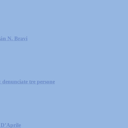
ián N. Bravi
: denunciate tre persone
 D’Aprile