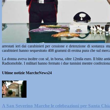
arrestati ieri dai carabinieri per cessione e detenzione di sostanza
carabinieri hanno sequestrato 408 grammi di eroina pura che sul mercat
La donna aveva inoltre con sé, in borsa, oltre 12mila euro. Il blitz a
Radiomobile. I militari hanno fermato i due tunisini mentre confeziona
Ultime notizie MarcheNews24
A San Severino Marche le celebrazioni per Santa Chi