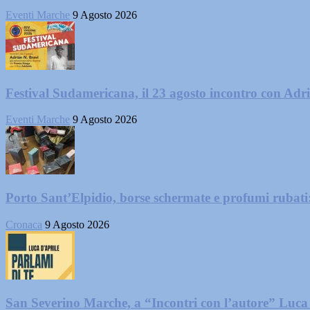
Eventi Marche
9 Agosto 2026
Festival Sudamericana, il 23 agosto incontro con Adr
Eventi Marche
9 Agosto 2026
Porto Sant’Elpidio, borse schermate e profumi rubati
Cronaca
9 Agosto 2026
San Severino Marche, a “Incontri con l’autore” Luca