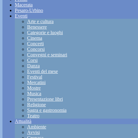
Macerata
Pesaro-Urbino
Eventi
Arte e cultura
Benessere
Categorie e luoghi
Cinema
Concerti
Concorsi
Convegni e seminari
Corsi
Danza
Eventi del mese
Festival
Mercatini
Mostre
Musica
Presentazione libri
Religione
Sagra e gastronomia
Teatro
Attualità
Ambiente
Avvisi
Cronaca