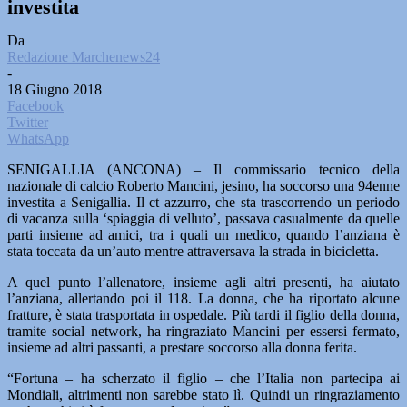
investita
Da
Redazione Marchenews24
-
18 Giugno 2018
Facebook
Twitter
WhatsApp
SENIGALLIA (ANCONA) – Il commissario tecnico della
nazionale di calcio Roberto Mancini, jesino, ha soccorso una 94enne
investita a Senigallia. Il ct azzurro, che sta trascorrendo un periodo
di vacanza sulla ‘spiaggia di velluto’, passava casualmente da quelle
parti insieme ad amici, tra i quali un medico, quando l’anziana è
stata toccata da un’auto mentre attraversava la strada in bicicletta.
A quel punto l’allenatore, insieme agli altri presenti, ha aiutato
l’anziana, allertando poi il 118. La donna, che ha riportato alcune
fratture, è stata trasportata in ospedale. Più tardi il figlio della donna,
tramite social network, ha ringraziato Mancini per essersi fermato,
insieme ad altri passanti, a prestare soccorso alla donna ferita.
“Fortuna – ha scherzato il figlio – che l’Italia non partecipa ai
Mondiali, altrimenti non sarebbe stato lì. Quindi un ringraziamento