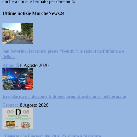
anche a chi si è fermato per dare aiuto”.
Ultime notizie MarcheNews24
San Severino, lavori nel plesso “Gentili”: le sezioni dell’Infanzia e
della...
Attualità
8 Agosto 2026
Irregolarità nei documenti di soggiorno: due denunce nel Fermano
Cronaca
8 Agosto 2026
“Dialetto che Piacere” dal 20 al 25 agosto a Macerata