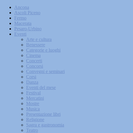
Ancona
Ascoli Piceno
Fermo
Macerata
Pesaro-Urbino
Eventi
Arte e cultura
Benessere
Categorie e luoghi
Cinema
Concerti
Concorsi
Convegni e seminari
Corsi
Danza
Eventi del mese
Festival
Mercatini
Mostre
Musica
Presentazione libri
Religione
Sagra e gastronomia
Teatro