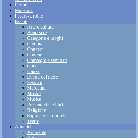
Fermo
Macerata
Pesaro-Urbino
Eventi
Arte e cultura
Benessere
Categorie e luoghi
Cinema
Concerti
Concorsi
Convegni e seminari
Corsi
Danza
Eventi del mese
Festival
Mercatini
Mostre
Musica
Presentazione libri
Religione
Sagra e gastronomia
Teatro
Attualità
Ambiente
Avvisi