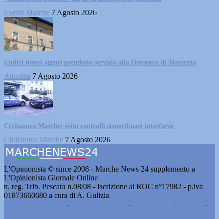
Eventi Marche
7 Agosto 2026
Undici nuovi agenti prendono servizio alla Questura di Macerata
Attualità
7 Agosto 2026
Civitanova Marche: esito controlli straordinari interforze
Civitanova Marche
7 Agosto 2026
L'Opinionista © since 2008 - Marche News 24 supplemento a
L'Opinionista Giornale Online
n. reg. Trib. Pescara n.08/08 - Iscrizione al ROC n°17982 - p.iva
01873660680 a cura di A. Gulizia
Pubblicità e contatti
-
Notizie del giorno
-
Informazioni
-
Privacy
-
Cookie