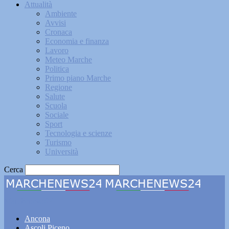
Attualità
Ambiente
Avvisi
Cronaca
Economia e finanza
Lavoro
Meteo Marche
Politica
Primo piano Marche
Regione
Salute
Scuola
Sociale
Sport
Tecnologia e scienze
Turismo
Università
Cerca
Marchenews24
Ancona
Ascoli Piceno