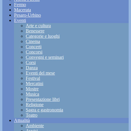
Fermo
Macerata
Pesaro-Urbino
Eventi
Arte e cultura
Benessere
Categorie e luoghi
Cinema
Concerti
Concorsi
Convegni e seminari
Corsi
Danza
Eventi del mese
Festival
Mercatini
Mostre
Musica
Presentazione libri
Religione
Sagra e gastronomia
Teatro
Attualità
Ambiente
Avvisi