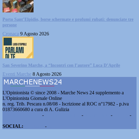
Porto Sant’Elpidio, borse schermate e profumi rubati: denunciate tre
persone
Cronaca
9 Agosto 2026
San Severino Marche, a “Incontri con l’autore” Luca D’Aprile
Eventi Marche
8 Agosto 2026
L'Opinionista © since 2008 - Marche News 24 supplemento a
L'Opinionista Giornale Online
n. reg. Trib. Pescara n.08/08 - Iscrizione al ROC n°17982 - p.iva
01873660680 a cura di A. Gulizia
Pubblicità e contatti
-
Notizie del giorno
-
Informazioni
-
Privacy
-
Cookie
SOCIAL:
Facebook
-
X