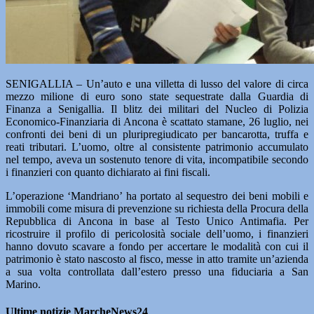
SENIGALLIA – Un’auto e una villetta di lusso del valore di circa
mezzo milione di euro sono state sequestrate dalla Guardia di
Finanza a Senigallia. Il blitz dei militari del Nucleo di Polizia
Economico-Finanziaria di Ancona è scattato stamane, 26 luglio, nei
confronti dei beni di un pluripregiudicato per bancarotta, truffa e
reati tributari. L’uomo, oltre al consistente patrimonio accumulato
nel tempo, aveva un sostenuto tenore di vita, incompatibile secondo
i finanzieri con quanto dichiarato ai fini fiscali.
L’operazione ‘Mandriano’ ha portato al sequestro dei beni mobili e
immobili come misura di prevenzione su richiesta della Procura della
Repubblica di Ancona in base al Testo Unico Antimafia. Per
ricostruire il profilo di pericolosità sociale dell’uomo, i finanzieri
hanno dovuto scavare a fondo per accertare le modalità con cui il
patrimonio è stato nascosto al fisco, messe in atto tramite un’azienda
a sua volta controllata dall’estero presso una fiduciaria a San
Marino.
Ultime notizie MarcheNews24