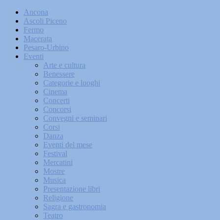
Ancona
Ascoli Piceno
Fermo
Macerata
Pesaro-Urbino
Eventi
Arte e cultura
Benessere
Categorie e luoghi
Cinema
Concerti
Concorsi
Convegni e seminari
Corsi
Danza
Eventi del mese
Festival
Mercatini
Mostre
Musica
Presentazione libri
Religione
Sagra e gastronomia
Teatro