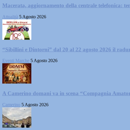
Macerata, aggiornamento della centrale telefonica: te
Attualità
5 Agosto 2026
“Sibillini e Dintorni” dal 20 al 22 agosto 2026 il radun
Eventi Marche
5 Agosto 2026
A Camerino domani va in scena “Compagnia Amator
Camerino
5 Agosto 2026