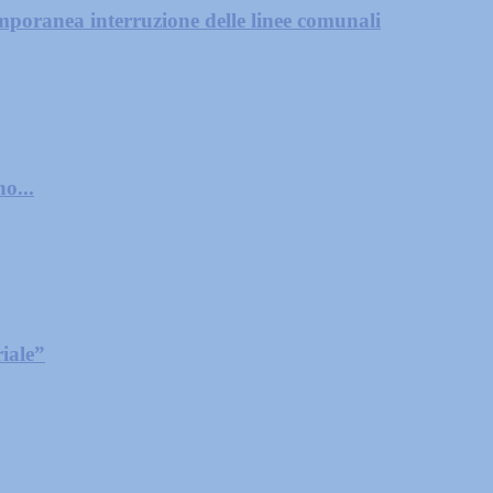
mporanea interruzione delle linee comunali
o...
iale”