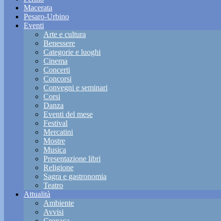
Macerata
Pesaro-Urbino
Eventi
Arte e cultura
Benessere
Categorie e luoghi
Cinema
Concerti
Concorsi
Convegni e seminari
Corsi
Danza
Eventi del mese
Festival
Mercatini
Mostre
Musica
Presentazione libri
Religione
Sagra e gastronomia
Teatro
Attualità
Ambiente
Avvisi
Cronaca