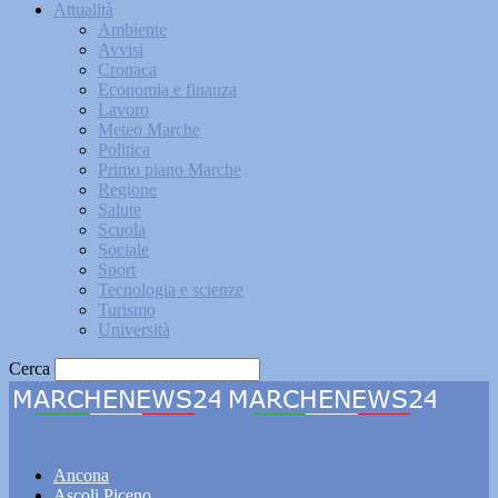
Attualità
Ambiente
Avvisi
Cronaca
Economia e finanza
Lavoro
Meteo Marche
Politica
Primo piano Marche
Regione
Salute
Scuola
Sociale
Sport
Tecnologia e scienze
Turismo
Università
Cerca
Marchenews24
Ancona
Ascoli Piceno