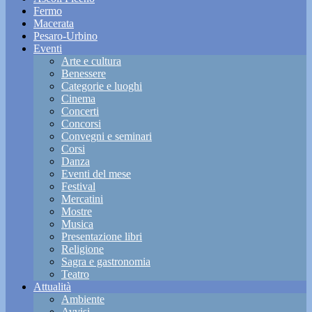
Fermo
Macerata
Pesaro-Urbino
Eventi
Arte e cultura
Benessere
Categorie e luoghi
Cinema
Concerti
Concorsi
Convegni e seminari
Corsi
Danza
Eventi del mese
Festival
Mercatini
Mostre
Musica
Presentazione libri
Religione
Sagra e gastronomia
Teatro
Attualità
Ambiente
Avvisi