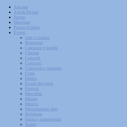
Ancona
Ascoli Piceno
Fermo
Macerata
Pesaro-Urbino
Eventi
Arte e cultura
Benessere
Categorie e luoghi
Cinema
Concerti
Concorsi
Convegni e seminari
Corsi
Danza
Eventi del mese
Festival
Mercatini
Mostre
Musica
Presentazione libri
Religione
Sagra e gastronomia
Teatro