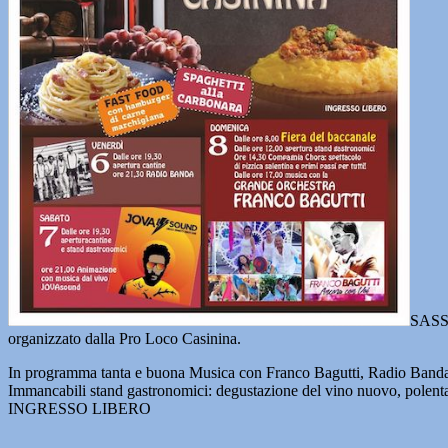
SASSO
organizzato dalla Pro Loco Casinina.
In programma tanta e buona Musica con Franco Bagutti, Radio Band
Immancabili stand gastronomici: degustazione del vino nuovo, polenta, s
INGRESSO LIBERO