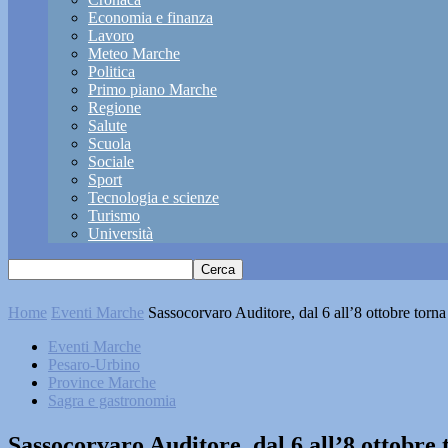
Economia e finanza
Lavoro
Meteo Marche
Politica
Primo piano Marche
Regione
Salute
Scuola
Sociale
Sport
Tecnologia e scienze
Turismo
Università
Home
Eventi Marche
Sassocorvaro Auditore, dal 6 all’8 ottobre torn
Eventi Marche
Pesaro-Urbino
Province Marche
Sagra e gastronomia
Sassocorvaro Auditore, dal 6 all’8 ottobre