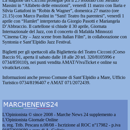
La stagione del Cicconi prosegue poi il 25 febbraio con Stefano
Massini in “Alfabeto delle emozioni”, venerdì 11 marzo con Ilaria e
Silvia Gattafoni in “Robin & Wagner”, domenica 27 marzo (ore
21.15) con Marco Paolini in “Sani! Teatro fra parentesi”, venerdì 1
aprile con “Hamlet” interpretato da Giorgio Pasotti e Mariangela
D’Abbraccio. Il cartellone si chiude il 30 aprile, Giornata
Internazionale del Jazz, con il concerto di Mafalda Minnozzi
“Cinema City – Jazz scene from Italian Film”, in collaborazione con
Syntonia e Sant’Elpidio Jazz Festival.
Biglietti per gli spettacoli alla Biglietteria del Teatro Cicconi (Corso
Baccio 91, aperta il sabato dalle 18 alle 20 tel. 320/8105996 e
0734/859110), nei punti vendita AMAT/VivaTicket e online su
vivaticket.com.
Informazioni anche presso Comune di Sant’Elpidio a Mare, Ufficio
Turistico 0734/8196407 e AMAT 071/2072439.
L'Opinionista © since 2008 - Marche News 24 supplemento a
L'Opinionista Giornale Online
n. reg. Trib. Pescara n.08/08 - Iscrizione al ROC n°17982 - p.iva