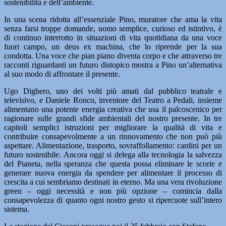
sostenibilità e dell’ambiente.
In una scena ridotta all’essenziale Pino, muratore che ama la vita
senza farsi troppe domande, uomo semplice, curioso ed istintivo, è
di continuo interrotto in situazioni di vita quotidiana da una voce
fuori campo, un deus ex machina, che lo riprende per la sua
condotta. Una voce che pian piano diventa corpo e che attraverso tre
racconti riguardanti un futuro distopico mostra a Pino un’alternativa
al suo modo di affrontare il presente.
Ugo Dighero, uno dei volti più amati dal pubblico teatrale e
televisivo, e Daniele Ronco, inventore del Teatro a Pedali, insieme
alimentano una potente energia creativa che usa il palcoscenico per
ragionare sulle grandi sfide ambientali del nostro presente. In tre
capitoli semplici istruzioni per migliorare la qualità di vita e
contribuire consapevolmente a un rinnovamento che non può più
aspettare. Alimentazione, trasporto, sovraffollamento: cardini per un
futuro sostenibile. Ancora oggi si delega alla tecnologia la salvezza
del Pianeta, nella speranza che questa possa eliminare le scorie e
generare nuova energia da spendere per alimentare il processo di
crescita a cui sembriamo destinati in eterno. Ma una vera rivoluzione
green – oggi necessità e non più opzione – comincia dalla
consapevolezza di quanto ogni nostro gesto si ripercuote sull’intero
sistema.