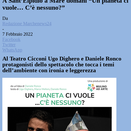
A Sant’Elpidio a Mare domani “Un pianeta ci
vuole… C’è nessuno?”
Da
Redazione Marchenews24
-
7 Febbraio 2022
Facebook
Twitter
WhatsApp
Al Teatro Cicconi Ugo Dighero e Daniele Ronco
protagonisti dello spettacolo che tocca i temi
dell’ambiente con ironia e leggerezza