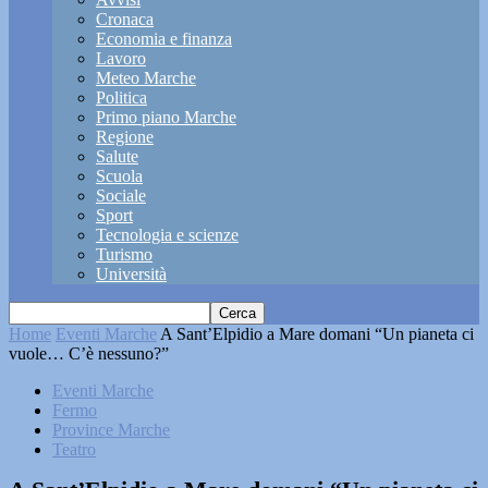
Cronaca
Economia e finanza
Lavoro
Meteo Marche
Politica
Primo piano Marche
Regione
Salute
Scuola
Sociale
Sport
Tecnologia e scienze
Turismo
Università
Home
Eventi Marche
A Sant’Elpidio a Mare domani “Un pianeta ci
vuole… C’è nessuno?”
Eventi Marche
Fermo
Province Marche
Teatro