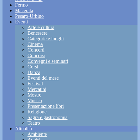
Fermo
Macerata
Pesaro-Urbino
Eventi
Arte e cultura
Benessere
Categorie e luoghi
Cinema
Concerti
Concorsi
Convegni e seminari
Corsi
Danza
Eventi del mese
Festival
Mercatini
Mostre
Musica
Presentazione libri
Religione
Sagra e gastronomia
Teatro
Attualità
Ambiente
Avvisi