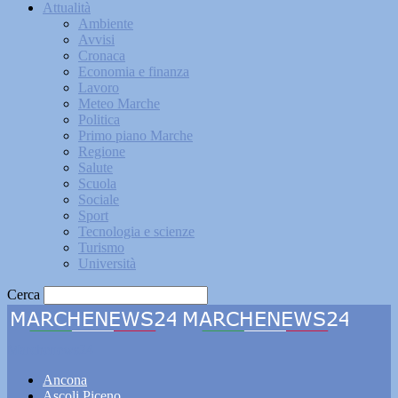
Attualità
Ambiente
Avvisi
Cronaca
Economia e finanza
Lavoro
Meteo Marche
Politica
Primo piano Marche
Regione
Salute
Scuola
Sociale
Sport
Tecnologia e scienze
Turismo
Università
Cerca
Marchenews24
Ancona
Ascoli Piceno