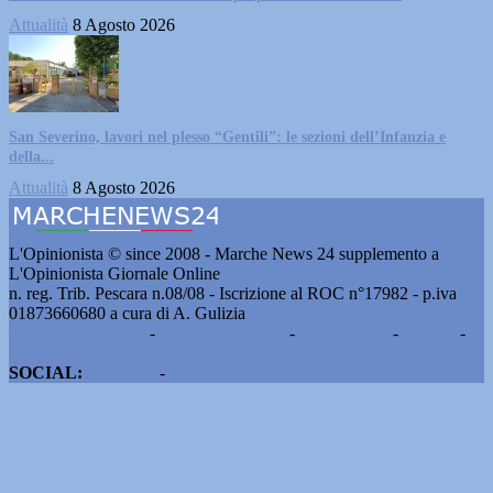
Attualità
8 Agosto 2026
San Severino, lavori nel plesso “Gentili”: le sezioni dell’Infanzia e
della...
Attualità
8 Agosto 2026
L'Opinionista © since 2008 - Marche News 24 supplemento a
L'Opinionista Giornale Online
n. reg. Trib. Pescara n.08/08 - Iscrizione al ROC n°17982 - p.iva
01873660680 a cura di A. Gulizia
Pubblicità e contatti
-
Notizie del giorno
-
Informazioni
-
Privacy
-
Cookie
SOCIAL:
Facebook
-
X