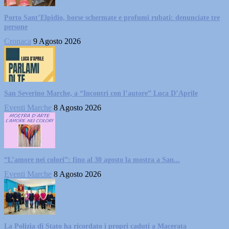
Porto Sant’Elpidio, borse schermate e profumi rubati: denunciate tre
persone
Cronaca
9 Agosto 2026
San Severino Marche, a “Incontri con l’autore” Luca D’Aprile
Eventi Marche
8 Agosto 2026
“L’amore nei colori”: fino al 30 agosto la mostra a San...
Eventi Marche
8 Agosto 2026
La Polizia di Stato ha ricordato i propri caduti a Macerata