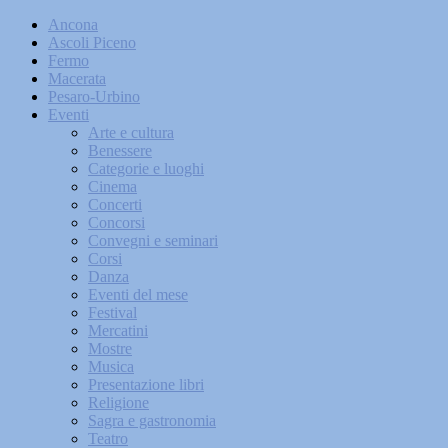
Ancona
Ascoli Piceno
Fermo
Macerata
Pesaro-Urbino
Eventi
Arte e cultura
Benessere
Categorie e luoghi
Cinema
Concerti
Concorsi
Convegni e seminari
Corsi
Danza
Eventi del mese
Festival
Mercatini
Mostre
Musica
Presentazione libri
Religione
Sagra e gastronomia
Teatro