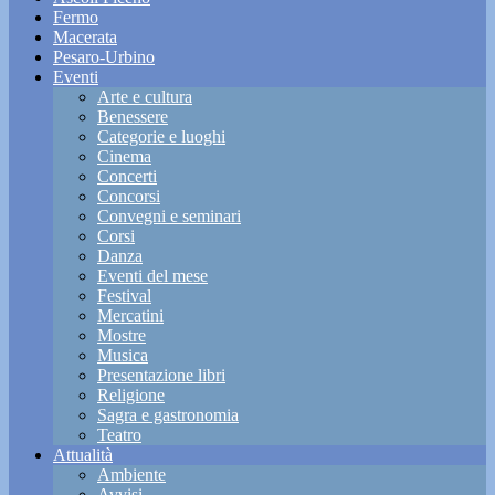
Fermo
Macerata
Pesaro-Urbino
Eventi
Arte e cultura
Benessere
Categorie e luoghi
Cinema
Concerti
Concorsi
Convegni e seminari
Corsi
Danza
Eventi del mese
Festival
Mercatini
Mostre
Musica
Presentazione libri
Religione
Sagra e gastronomia
Teatro
Attualità
Ambiente
Avvisi