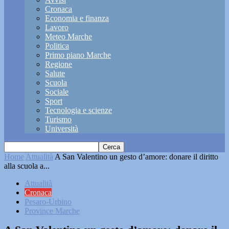
Cronaca
Economia e finanza
Lavoro
Meteo Marche
Politica
Primo piano Marche
Regione
Salute
Scuola
Sociale
Sport
Tecnologia e scienze
Turismo
Università
Home
Attualità
A San Valentino un gesto d’amore: donare il diritto
alla scuola a...
Attualità
Cronaca
Pesaro-Urbino
Province Marche