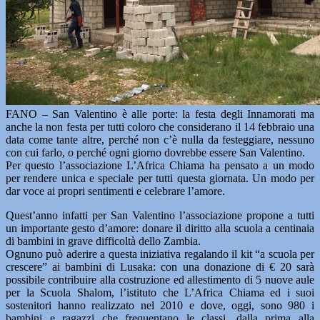
FANO – San Valentino è alle porte: la festa degli Innamorati ma
anche la non festa per tutti coloro che considerano il 14 febbraio una
data come tante altre, perché non c’è nulla da festeggiare, nessuno
con cui farlo, o perché ogni giorno dovrebbe essere San Valentino.
Per questo l’associazione L’Africa Chiama ha pensato a un modo
per rendere unica e speciale per tutti questa giornata. Un modo per
dar voce ai propri sentimenti e celebrare l’amore.
Quest’anno infatti per San Valentino l’associazione propone a tutti
un importante gesto d’amore: donare il diritto alla scuola a centinaia
di bambini in grave difficoltà dello Zambia.
Ognuno può aderire a questa iniziativa regalando il kit “a scuola per
crescere” ai bambini di Lusaka: con una donazione di € 20 sarà
possibile contribuire alla costruzione ed allestimento di 5 nuove aule
per la Scuola Shalom, l’istituto che L’Africa Chiama ed i suoi
sostenitori hanno realizzato nel 2010 e dove, oggi, sono 980 i
bambini e ragazzi che frequentano le classi, dalla prima alla