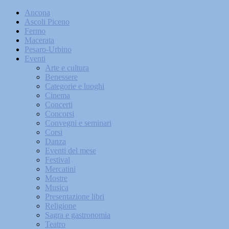
Ancona
Ascoli Piceno
Fermo
Macerata
Pesaro-Urbino
Eventi
Arte e cultura
Benessere
Categorie e luoghi
Cinema
Concerti
Concorsi
Convegni e seminari
Corsi
Danza
Eventi del mese
Festival
Mercatini
Mostre
Musica
Presentazione libri
Religione
Sagra e gastronomia
Teatro