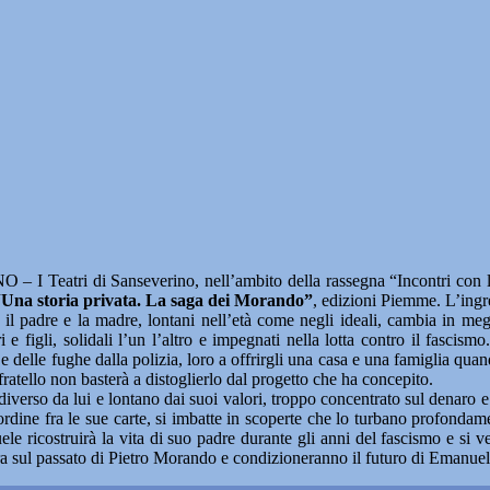
I Teatri di Sanseverino, nell’ambito della rassegna “Incontri con l
Una storia privata. La saga dei Morando”
, edizioni Piemme. L’ingre
 il padre e la madre, lontani nell’età come negli ideali, cambia in meg
 e figli, solidali l’un l’altro e impegnati nella lotta contro il fascis
e delle fughe dalla polizia, loro a offrirgli una casa e una famiglia qua
tello non basterà a distoglierlo dal progetto che ha concepito.
rso da lui e lontano dai suoi valori, troppo concentrato sul denaro e
ordine fra le sue carte, si imbatte in scoperte che lo turbano profondam
ricostruirà la vita di suo padre durante gli anni del fascismo e si ved
ra sul passato di Pietro Morando e condizioneranno il futuro di Emanuel