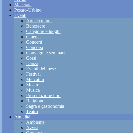
Macerata
Pesaro-Urbino
Eventi
Arte e cultura
Benessere
Categorie e luoghi
Cinema
Concerti
Concorsi
Convegni e seminari
Corsi
Danza
Eventi del mese
Festival
Mercatini
Mostre
Musica
Presentazione libri
Religione
Sagra e gastronomia
Teatro
Attualità
Ambiente
Avvisi
Cronaca