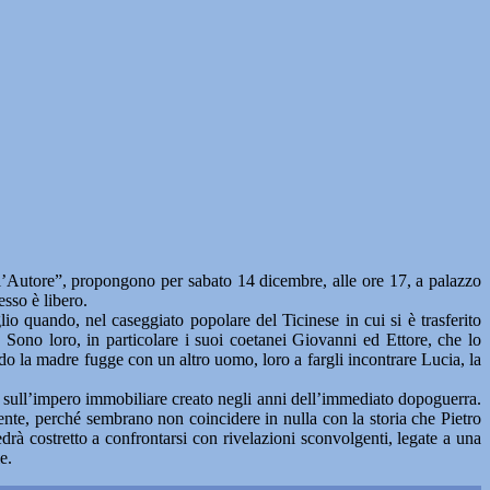
’Autore”, propongono per sabato 14 dicembre, alle ore 17, a palazzo
sso è libero.
lio quando, nel caseggiato popolare del Ticinese in cui si è trasferito
mo. Sono loro, in particolare i suoi coetanei Giovanni ed Ettore, che lo
ndo la madre fugge con un altro uomo, loro a fargli incontrare Lucia, la
 sull’impero immobiliare creato negli anni dell’immediato dopoguerra.
ente, perché sembrano non coincidere in nulla con la storia che Pietro
rà costretto a confrontarsi con rivelazioni sconvolgenti, legate a una
e.