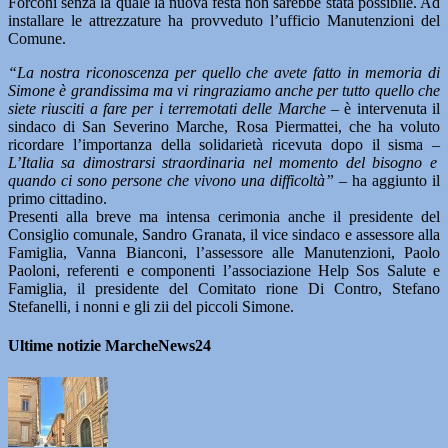
Forconi senza la quale la nuova festa non sarebbe stata possibile. Ad
installare le attrezzature ha provveduto l’ufficio Manutenzioni del
Comune.
“La nostra riconoscenza per quello che avete fatto in memoria di
Simone è grandissima ma vi ringraziamo anche per tutto quello che
siete riusciti a fare per i terremotati delle Marche –
è intervenuta il
sindaco di San Severino Marche, Rosa Piermattei, che ha voluto
ricordare l’importanza della solidarietà ricevuta dopo il sisma –
L’Italia sa dimostrarsi straordinaria nel momento del bisogno e
quando ci sono persone che vivono una difficoltà” –
ha aggiunto il
primo cittadino.
Presenti alla breve ma intensa cerimonia anche il presidente del
Consiglio comunale, Sandro Granata, il vice sindaco e assessore alla
Famiglia, Vanna Bianconi, l’assessore alle Manutenzioni, Paolo
Paoloni, referenti e componenti l’associazione Help Sos Salute e
Famiglia, il presidente del Comitato rione Di Contro, Stefano
Stefanelli, i nonni e gli zii del piccoli Simone.
Ultime notizie MarcheNews24