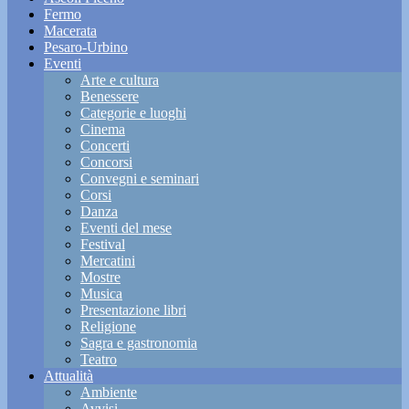
Fermo
Macerata
Pesaro-Urbino
Eventi
Arte e cultura
Benessere
Categorie e luoghi
Cinema
Concerti
Concorsi
Convegni e seminari
Corsi
Danza
Eventi del mese
Festival
Mercatini
Mostre
Musica
Presentazione libri
Religione
Sagra e gastronomia
Teatro
Attualità
Ambiente
Avvisi