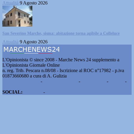
Attualità
9 Agosto 2026
San Severino Marche, sisma: abitazione torna agibile a Colleluce
Attualità
9 Agosto 2026
L'Opinionista © since 2008 - Marche News 24 supplemento a
L'Opinionista Giornale Online
n. reg. Trib. Pescara n.08/08 - Iscrizione al ROC n°17982 - p.iva
01873660680 a cura di A. Gulizia
Pubblicità e contatti
-
Notizie del giorno
-
Informazioni
-
Privacy
-
Cookie
SOCIAL:
Facebook
-
X