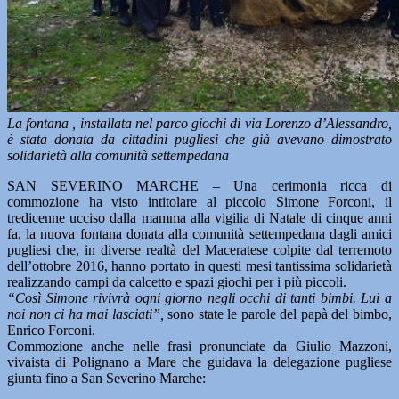
La fontana , installata nel parco giochi di via Lorenzo d’Alessandro,
è stata donata da cittadini pugliesi che già avevano dimostrato
solidarietà alla comunità settempedana
SAN SEVERINO MARCHE – Una cerimonia ricca di
commozione ha visto intitolare al piccolo Simone Forconi, il
tredicenne ucciso dalla mamma alla vigilia di Natale di cinque anni
fa, la nuova fontana donata alla comunità settempedana dagli amici
pugliesi che, in diverse realtà del Maceratese colpite dal terremoto
dell’ottobre 2016, hanno portato in questi mesi tantissima solidarietà
realizzando campi da calcetto e spazi giochi per i più piccoli.
“Così Simone rivivrà ogni giorno negli occhi di tanti bimbi. Lui a
noi non ci ha mai lasciati”,
sono state le parole del papà del bimbo,
Enrico Forconi.
Commozione anche nelle frasi pronunciate da Giulio Mazzoni,
vivaista di Polignano a Mare che guidava la delegazione pugliese
giunta fino a San Severino Marche: