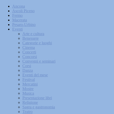
Ancona
Ascoli Piceno
Fermo
Macerata
Pesaro-Urbino
Eventi
Arte e cultura
Benessere
Categorie e luoghi
Cinema
Concerti
Concorsi
Convegni e seminari
Corsi
Danza
Eventi del mese
Festival
Mercatini
Mostre
Musica
Presentazione libri
Religione
Sagra e gastronomia
Teatro