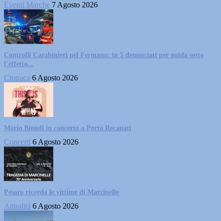
Eventi Marche
7 Agosto 2026
Controlli Carabinieri nel Fermano: in 5 denunciati per guida sotto
l’effetto...
Cronaca
6 Agosto 2026
Mario Biondi in concerto a Porto Recanati
Concerti
6 Agosto 2026
Pesaro ricorda le vittime di Marcinelle
Attualità
6 Agosto 2026