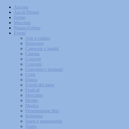
Ancona
Ascoli Piceno
Fermo
Macerata
Pesaro-Urbino
Eventi
Arte e cultura
Benessere
Categorie e luoghi
Cinema
Concerti
Concorsi
Convegni e seminari
Corsi
Danza
Eventi del mese
Festival
Mercatini
Mostre
Musica
Presentazione libri
Religione
Sagra e gastronomia
Teatro