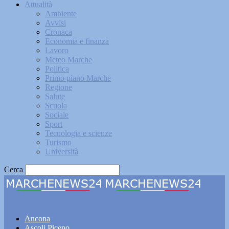
Attualità
Ambiente
Avvisi
Cronaca
Economia e finanza
Lavoro
Meteo Marche
Politica
Primo piano Marche
Regione
Salute
Scuola
Sociale
Sport
Tecnologia e scienze
Turismo
Università
Cerca
Marchenews24
Ancona
Ascoli Piceno