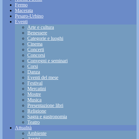
Fermo
Macerata
Pesaro-Urbino
Eventi
Arte e cultura
Benessere
Categorie e luoghi
Cinema
Concerti
Concorsi
Convegni e seminari
Corsi
Danza
Eventi del mese
Festival
Mercatini
Mostre
Musica
Presentazione libri
Religione
Sagra e gastronomia
Teatro
Attualità
Ambiente
Avvisi