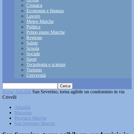
Cronaca
Economia e finanza
Lavoro
Meteo Marche
Politica
Primo piano Marche
Regione
Salute
Scuola
Sociale
Sport
Tecnologia e scienze
Turismo
Università
Home
Attualità
San Severino, torna agibile un condominio in via
Crivelli
Attualità
Macerata
Province Marche
San Severino Marche