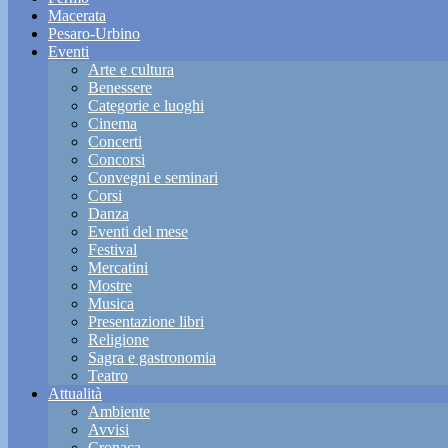
Macerata
Pesaro-Urbino
Eventi
Arte e cultura
Benessere
Categorie e luoghi
Cinema
Concerti
Concorsi
Convegni e seminari
Corsi
Danza
Eventi del mese
Festival
Mercatini
Mostre
Musica
Presentazione libri
Religione
Sagra e gastronomia
Teatro
Attualità
Ambiente
Avvisi
Cronaca