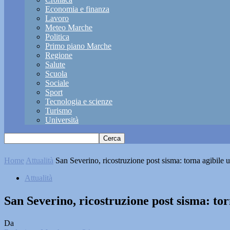
Economia e finanza
Lavoro
Meteo Marche
Politica
Primo piano Marche
Regione
Salute
Scuola
Sociale
Sport
Tecnologia e scienze
Turismo
Università
Home
Attualità
San Severino, ricostruzione post sisma: torna agibile 
Attualità
San Severino, ricostruzione post sisma: to
Da