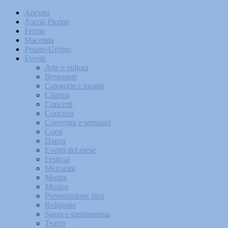
Ancona
Ascoli Piceno
Fermo
Macerata
Pesaro-Urbino
Eventi
Arte e cultura
Benessere
Categorie e luoghi
Cinema
Concerti
Concorsi
Convegni e seminari
Corsi
Danza
Eventi del mese
Festival
Mercatini
Mostre
Musica
Presentazione libri
Religione
Sagra e gastronomia
Teatro