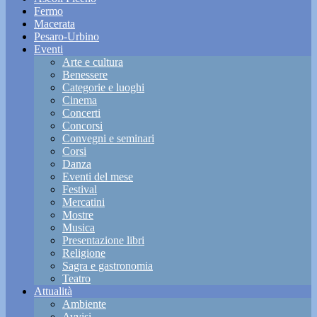
Fermo
Macerata
Pesaro-Urbino
Eventi
Arte e cultura
Benessere
Categorie e luoghi
Cinema
Concerti
Concorsi
Convegni e seminari
Corsi
Danza
Eventi del mese
Festival
Mercatini
Mostre
Musica
Presentazione libri
Religione
Sagra e gastronomia
Teatro
Attualità
Ambiente
Avvisi