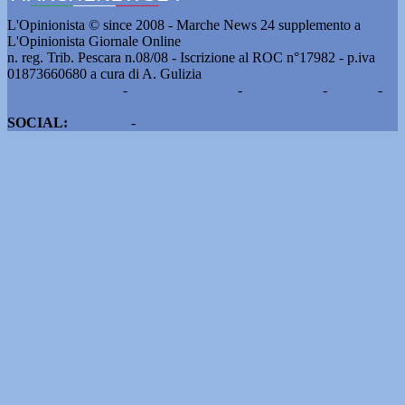
L'Opinionista © since 2008 - Marche News 24 supplemento a
L'Opinionista Giornale Online
n. reg. Trib. Pescara n.08/08 - Iscrizione al ROC n°17982 - p.iva
01873660680 a cura di A. Gulizia
Pubblicità e contatti
-
Notizie del giorno
-
Informazioni
-
Privacy
-
Cookie
SOCIAL:
Facebook
-
X