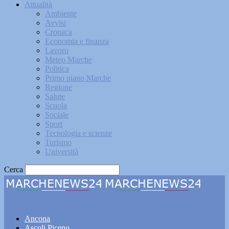
Attualità
Ambiente
Avvisi
Cronaca
Economia e finanza
Lavoro
Meteo Marche
Politica
Primo piano Marche
Regione
Salute
Scuola
Sociale
Sport
Tecnologia e scienze
Turismo
Università
Cerca
Marchenews24
Ancona
Ascoli Piceno