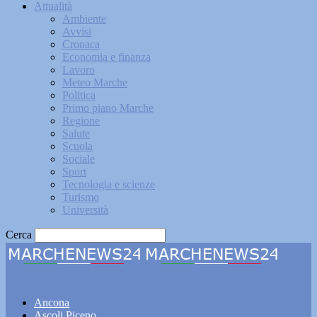
Attualità
Ambiente
Avvisi
Cronaca
Economia e finanza
Lavoro
Meteo Marche
Politica
Primo piano Marche
Regione
Salute
Scuola
Sociale
Sport
Tecnologia e scienze
Turismo
Università
Cerca
Marchenews24
Ancona
Ascoli Piceno