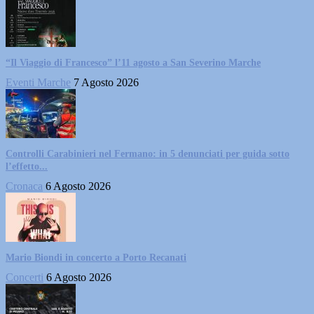
“Il Viaggio di Francesco” l’11 agosto a San Severino Marche
Eventi Marche
7 Agosto 2026
Controlli Carabinieri nel Fermano: in 5 denunciati per guida sotto
l’effetto...
Cronaca
6 Agosto 2026
Mario Biondi in concerto a Porto Recanati
Concerti
6 Agosto 2026