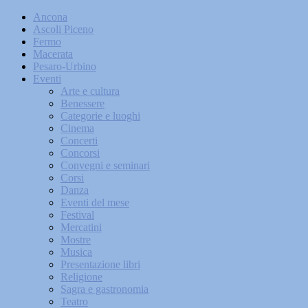
Ancona
Ascoli Piceno
Fermo
Macerata
Pesaro-Urbino
Eventi
Arte e cultura
Benessere
Categorie e luoghi
Cinema
Concerti
Concorsi
Convegni e seminari
Corsi
Danza
Eventi del mese
Festival
Mercatini
Mostre
Musica
Presentazione libri
Religione
Sagra e gastronomia
Teatro