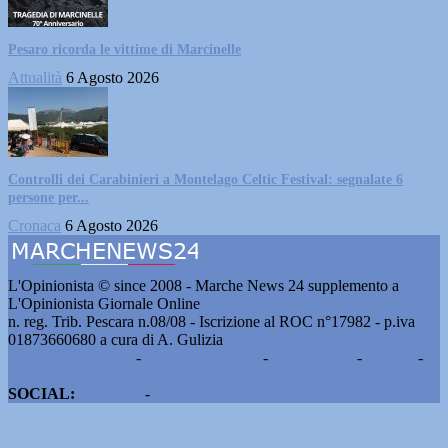
Pesaro ricorda le vittime di Marcinelle
Attualità
6 Agosto 2026
Controlli dei Carabinieri a Montelago Celtic Festival: segnalate 6
persone per...
Cronaca
6 Agosto 2026
L'Opinionista © since 2008 - Marche News 24 supplemento a
L'Opinionista Giornale Online
n. reg. Trib. Pescara n.08/08 - Iscrizione al ROC n°17982 - p.iva
01873660680 a cura di A. Gulizia
Pubblicità e contatti
-
Notizie del giorno
-
Informazioni
-
Privacy
-
Cookie
SOCIAL:
Facebook
-
X