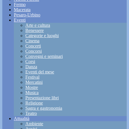
Fermo
Macerata
Pesaro-Urbino
Eventi
Arte e cultura
Benessere
Categorie e luoghi
Cinema
Concerti
Concorsi
Convegni e seminari
Corsi
Danza
Eventi del mese
Festival
Mercatini
Mostre
Musica
Presentazione libri
Religione
Sagra e gastronomia
Teatro
Attualità
Ambiente
Avvisi