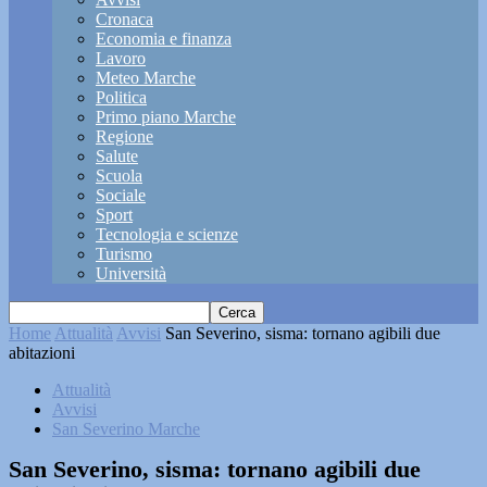
Cronaca
Economia e finanza
Lavoro
Meteo Marche
Politica
Primo piano Marche
Regione
Salute
Scuola
Sociale
Sport
Tecnologia e scienze
Turismo
Università
Home
Attualità
Avvisi
San Severino, sisma: tornano agibili due
abitazioni
Attualità
Avvisi
San Severino Marche
San Severino, sisma: tornano agibili due