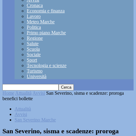
Cronaca
Economia e finanza
Lavoro
Meteo Marche
Politica
Primo piano Marche
Regione
Salute
Scuola
Sociale
Sport
Tecnologia e scienze
Turismo
Università
Home
Attualità
Avvisi
San Severino, sisma e scadenze: proroga
benefici bollette
Attualità
Avvisi
San Severino Marche
San Severino, sisma e scadenze: proroga