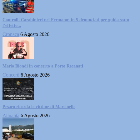
Controlli Carabinieri nel Fermano: in 5 denunciati per guida sotto
l’effetto...
Cronaca
6 Agosto 2026
Mario Biondi in concerto a Porto Recanati
Concerti
6 Agosto 2026
Pesaro ricorda le vittime di Marcinelle
Attualità
6 Agosto 2026