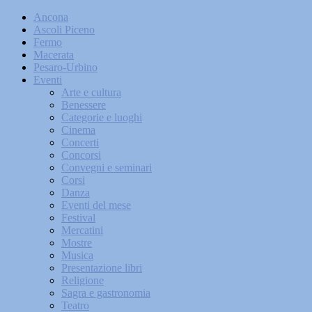
Ancona
Ascoli Piceno
Fermo
Macerata
Pesaro-Urbino
Eventi
Arte e cultura
Benessere
Categorie e luoghi
Cinema
Concerti
Concorsi
Convegni e seminari
Corsi
Danza
Eventi del mese
Festival
Mercatini
Mostre
Musica
Presentazione libri
Religione
Sagra e gastronomia
Teatro