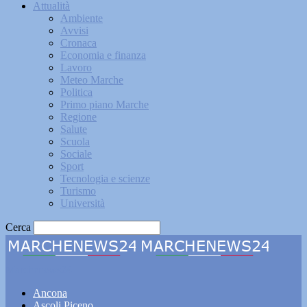
Attualità
Ambiente
Avvisi
Cronaca
Economia e finanza
Lavoro
Meteo Marche
Politica
Primo piano Marche
Regione
Salute
Scuola
Sociale
Sport
Tecnologia e scienze
Turismo
Università
Cerca
Marchenews24
Ancona
Ascoli Piceno