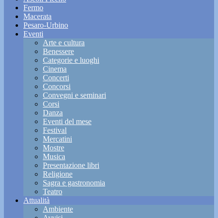
Fermo
Macerata
Pesaro-Urbino
Eventi
Arte e cultura
Benessere
Categorie e luoghi
Cinema
Concerti
Concorsi
Convegni e seminari
Corsi
Danza
Eventi del mese
Festival
Mercatini
Mostre
Musica
Presentazione libri
Religione
Sagra e gastronomia
Teatro
Attualità
Ambiente
Avvisi