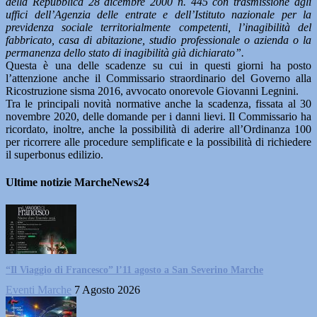
della Repubblica 28 dicembre 2000 n. 445 con trasmissione agli
uffici dell’Agenzia delle entrate e dell’Istituto nazionale per la
previdenza sociale territorialmente competenti, l’inagibilità del
fabbricato, casa di abitazione, studio professionale o azienda o la
permanenza dello stato di inagibilità già dichiarato”.
Questa è una delle scadenze su cui in questi giorni ha posto
l’attenzione anche il Commissario straordinario del Governo alla
Ricostruzione sisma 2016, avvocato onorevole Giovanni Legnini.
Tra le principali novità normative anche la scadenza, fissata al 30
novembre 2020, delle domande per i danni lievi. Il Commissario ha
ricordato, inoltre, anche la possibilità di aderire all’Ordinanza 100
per ricorrere alle procedure semplificate e la possibilità di richiedere
il superbonus edilizio.
Ultime notizie MarcheNews24
“Il Viaggio di Francesco” l’11 agosto a San Severino Marche
Eventi Marche
7 Agosto 2026