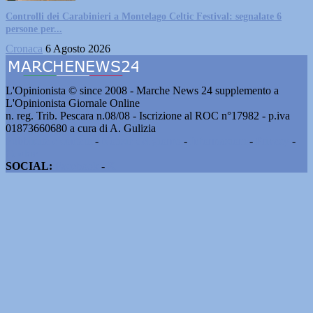
Controlli dei Carabinieri a Montelago Celtic Festival: segnalate 6
persone per...
Cronaca
6 Agosto 2026
L'Opinionista © since 2008 - Marche News 24 supplemento a
L'Opinionista Giornale Online
n. reg. Trib. Pescara n.08/08 - Iscrizione al ROC n°17982 - p.iva
01873660680 a cura di A. Gulizia
Pubblicità e contatti
-
Notizie del giorno
-
Informazioni
-
Privacy
-
Cookie
SOCIAL:
Facebook
-
X