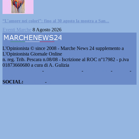
“L’amore nei colori”: fino al 30 agosto la mostra a San...
Eventi Marche
8 Agosto 2026
L'Opinionista © since 2008 - Marche News 24 supplemento a
L'Opinionista Giornale Online
n. reg. Trib. Pescara n.08/08 - Iscrizione al ROC n°17982 - p.iva
01873660680 a cura di A. Gulizia
Pubblicità e contatti
-
Notizie del giorno
-
Informazioni
-
Privacy
-
Cookie
SOCIAL:
Facebook
-
X