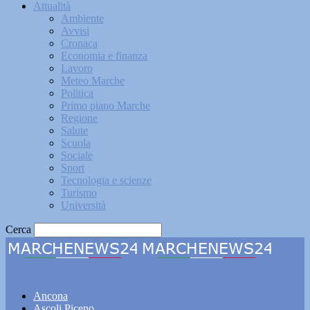
Attualità
Ambiente
Avvisi
Cronaca
Economia e finanza
Lavoro
Meteo Marche
Politica
Primo piano Marche
Regione
Salute
Scuola
Sociale
Sport
Tecnologia e scienze
Turismo
Università
Cerca
Marchenews24
Ancona
Ascoli Piceno