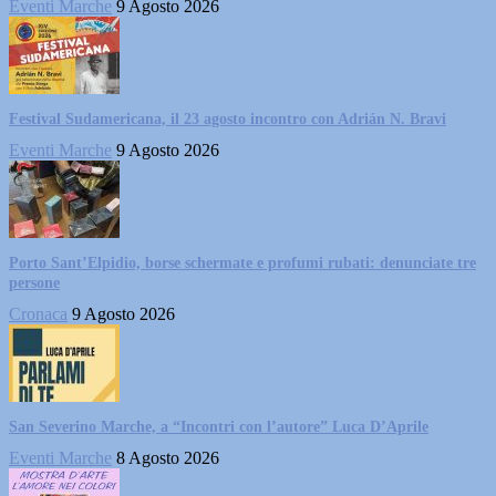
Eventi Marche
9 Agosto 2026
Festival Sudamericana, il 23 agosto incontro con Adrián N. Bravi
Eventi Marche
9 Agosto 2026
Porto Sant’Elpidio, borse schermate e profumi rubati: denunciate tre
persone
Cronaca
9 Agosto 2026
San Severino Marche, a “Incontri con l’autore” Luca D’Aprile
Eventi Marche
8 Agosto 2026