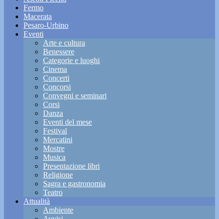
Fermo
Macerata
Pesaro-Urbino
Eventi
Arte e cultura
Benessere
Categorie e luoghi
Cinema
Concerti
Concorsi
Convegni e seminari
Corsi
Danza
Eventi del mese
Festival
Mercatini
Mostre
Musica
Presentazione libri
Religione
Sagra e gastronomia
Teatro
Attualità
Ambiente
Avvisi