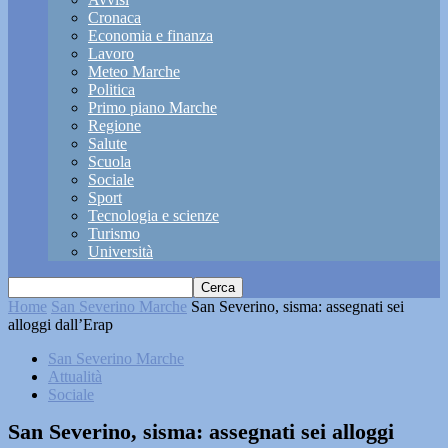
Cronaca
Economia e finanza
Lavoro
Meteo Marche
Politica
Primo piano Marche
Regione
Salute
Scuola
Sociale
Sport
Tecnologia e scienze
Turismo
Università
Home
San Severino Marche
San Severino, sisma: assegnati sei
alloggi dall’Erap
San Severino Marche
Attualità
Sociale
San Severino, sisma: assegnati sei alloggi