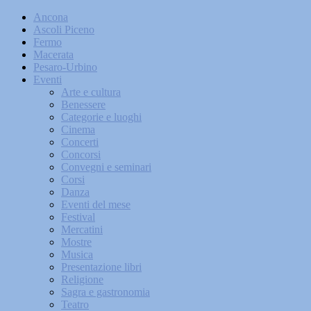
Ancona
Ascoli Piceno
Fermo
Macerata
Pesaro-Urbino
Eventi
Arte e cultura
Benessere
Categorie e luoghi
Cinema
Concerti
Concorsi
Convegni e seminari
Corsi
Danza
Eventi del mese
Festival
Mercatini
Mostre
Musica
Presentazione libri
Religione
Sagra e gastronomia
Teatro