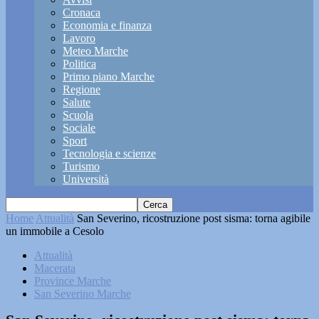
Cronaca
Economia e finanza
Lavoro
Meteo Marche
Politica
Primo piano Marche
Regione
Salute
Scuola
Sociale
Sport
Tecnologia e scienze
Turismo
Università
Home
Attualità
San Severino, ricostruzione post sisma: torna agibile
un immobile a Cesolo
Attualità
Macerata
Province Marche
San Severino Marche