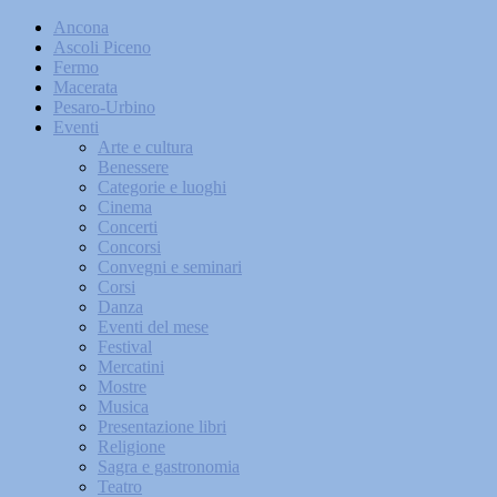
Ancona
Ascoli Piceno
Fermo
Macerata
Pesaro-Urbino
Eventi
Arte e cultura
Benessere
Categorie e luoghi
Cinema
Concerti
Concorsi
Convegni e seminari
Corsi
Danza
Eventi del mese
Festival
Mercatini
Mostre
Musica
Presentazione libri
Religione
Sagra e gastronomia
Teatro