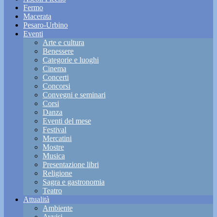
Fermo
Macerata
Pesaro-Urbino
Eventi
Arte e cultura
Benessere
Categorie e luoghi
Cinema
Concerti
Concorsi
Convegni e seminari
Corsi
Danza
Eventi del mese
Festival
Mercatini
Mostre
Musica
Presentazione libri
Religione
Sagra e gastronomia
Teatro
Attualità
Ambiente
Avvisi