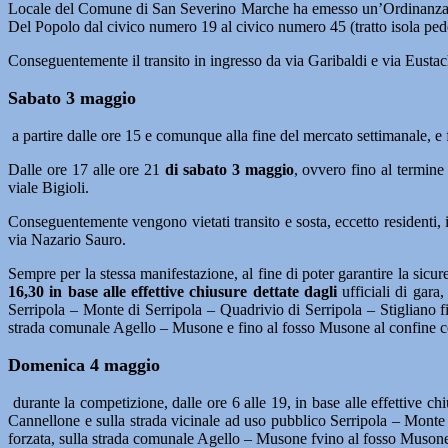
Locale del Comune di San Severino Marche ha emesso un’Ordinanza co
Del Popolo dal civico numero 19 al civico numero 45 (tratto isola pedon
Conseguentemente il transito in ingresso da via Garibaldi e via Eustac
Sabato 3 maggio
a partire dalle ore 15 e comunque alla fine del mercato settimanale, e 
Dalle ore 17 alle ore 21
di sabato 3 maggio
, ovvero fino al termine 
viale Bigioli.
Conseguentemente vengono vietati transito e sosta, eccetto residenti, i
via Nazario Sauro.
Sempre per la stessa manifestazione, al fine di poter garantire la sicu
16,30 in base alle effettive chiusure dettate dagli
ufficiali di gara
Serripola – Monte di Serripola – Quadrivio di Serripola – Stigliano f
strada comunale Agello – Musone e fino al fosso Musone al confine c
Domenica 4 maggio
durante la competizione, dalle ore 6 alle 19, in base alle effettive chi
Cannellone e sulla strada vicinale ad uso pubblico Serripola – Monte d
forzata, sulla strada comunale Agello – Musone fvino al fosso Musone