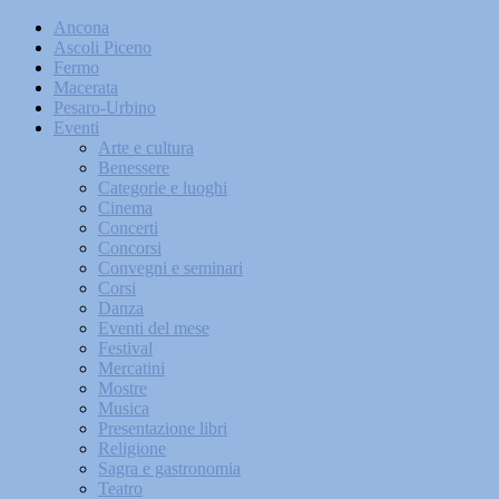
Ancona
Ascoli Piceno
Fermo
Macerata
Pesaro-Urbino
Eventi
Arte e cultura
Benessere
Categorie e luoghi
Cinema
Concerti
Concorsi
Convegni e seminari
Corsi
Danza
Eventi del mese
Festival
Mercatini
Mostre
Musica
Presentazione libri
Religione
Sagra e gastronomia
Teatro