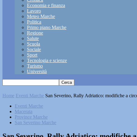
Economia e finanza
Lavoro
Meteo Marche
Politica
Primo piano Marche
Regione
Salute
Scuola
Sociale
Sport
Tecnologia e scienze
Turismo
Università
Home
Eventi Marche
San Severino, Rally Adriatico: modifiche a circ
Eventi Marche
Macerata
Province Marche
San Severino Marche
San Severino, Rally Adriatico: modifiche a 