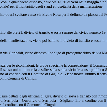
n la quale viene disposto, dalle ore 14,30 di
venerdì 2 maggio
e fin
ale) per il montaggio degli stand e l’ospitalità della manifestazione.
hio dovrà svoltare verso via Ercole Rosa per il deflusso da piazza del P
fino alle ore 21, divieto di transito e sosta sempre dal civico numero 19
della manifestazione, viene poi istituito il divieto di transito e sosta 
n via Garibaldi, viene disposto l’obbligo di proseguire dritto da via Mas
rezza per le ricognizioni, le prove speciali e la competizione, il Coman
, il senso unico di marcia a salire sulla strada vicinale a uso pubblico
ino al confine con il Comune di Gagliole. Viene inoltre istituito il sen
on il Comune di Cingoli.
usure dettate dagli ufficiali di gara, divieto di sosta e transito con rim
i Serripola – Quadrivio di Serripola – Stigliano fino al confine con il
 al confine con il Comune di Cingoli.