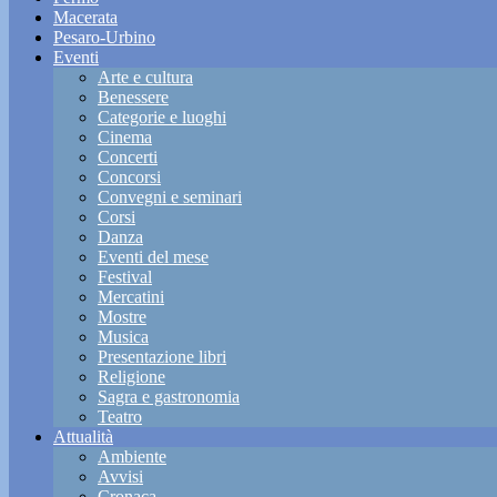
Macerata
Pesaro-Urbino
Eventi
Arte e cultura
Benessere
Categorie e luoghi
Cinema
Concerti
Concorsi
Convegni e seminari
Corsi
Danza
Eventi del mese
Festival
Mercatini
Mostre
Musica
Presentazione libri
Religione
Sagra e gastronomia
Teatro
Attualità
Ambiente
Avvisi
Cronaca