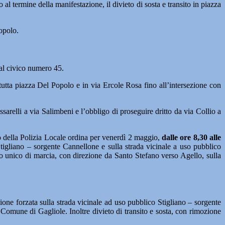
o al termine della manifestazione, il divieto di sosta e transito in piazza
opolo.
 al civico numero 45.
in tutta piazza Del Popolo e in via Ercole Rosa fino all’intersezione con
sarelli a via Salimbeni e l’obbligo di proseguire dritto da via Collio a
do della Polizia Locale ordina per venerdì 2 maggio,
dalle ore 8,30 alle
 Stigliano – sorgente Cannellone e sulla strada vicinale a uso pubblico
so unico di marcia, con direzione da Santo Stefano verso Agello, sulla
ozione forzata sulla strada vicinale ad uso pubblico Stigliano – sorgente
 Comune di Gagliole. Inoltre divieto di transito e sosta, con rimozione