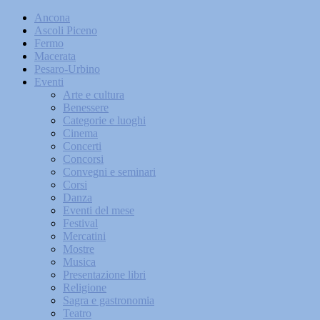
Ancona
Ascoli Piceno
Fermo
Macerata
Pesaro-Urbino
Eventi
Arte e cultura
Benessere
Categorie e luoghi
Cinema
Concerti
Concorsi
Convegni e seminari
Corsi
Danza
Eventi del mese
Festival
Mercatini
Mostre
Musica
Presentazione libri
Religione
Sagra e gastronomia
Teatro