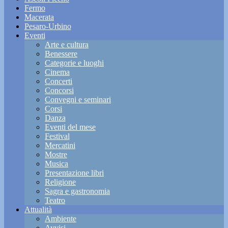
Fermo
Macerata
Pesaro-Urbino
Eventi
Arte e cultura
Benessere
Categorie e luoghi
Cinema
Concerti
Concorsi
Convegni e seminari
Corsi
Danza
Eventi del mese
Festival
Mercatini
Mostre
Musica
Presentazione libri
Religione
Sagra e gastronomia
Teatro
Attualità
Ambiente
Avvisi