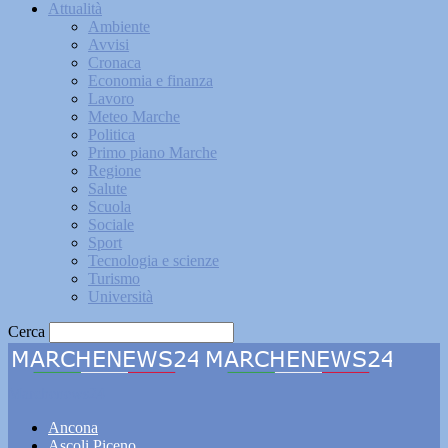
Attualità
Ambiente
Avvisi
Cronaca
Economia e finanza
Lavoro
Meteo Marche
Politica
Primo piano Marche
Regione
Salute
Scuola
Sociale
Sport
Tecnologia e scienze
Turismo
Università
Cerca
Marchenews24
Ancona
Ascoli Piceno