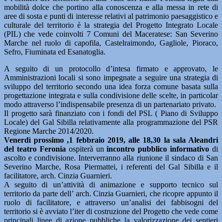
mobilità dolce che portino alla conoscenza e alla messa in rete di
aree di sosta e punti di interesse relativi al patrimonio paesaggistico e
culturale del territorio è la strategia del Progetto Integrato Locale
(PIL) che vede coinvolti 7 Comuni del Maceratese: San Severino
Marche nel ruolo di capofila, Castelraimondo, Gagliole, Pioraco,
Sefro, Fiuminata ed Esanatoglia.
A seguito di un protocollo d’intesa firmato e approvato, le
Amministrazioni locali si sono impegnate a seguire una strategia di
sviluppo del territorio secondo una idea forza comune basata sulla
progettazione integrata e sulla condivisione delle scelte, in particolar
modo attraverso l’indispensabile presenza di un partenariato privato.
Il progetto sarà finanziato con i fondi del PSL ( Piano di Sviluppo
Locale) del Gal Sibilla relativamente alla programmazione del PSR
Regione Marche 2014/2020.
Venerdì prossimo ,1 febbraio 2019, alle 18,30 la sala Aleandri
del teatro Feronia
ospiterà un
incontro pubblico informativo
di
ascolto e condivisione. Interverranno alla riunione il sindaco di San
Severino Marche, Rosa Piermattei, i referenti del Gal Sibilla e il
facilitatore, arch. Cinzia Guarnieri.
A seguito di un’attività di animazione e supporto tecnico sul
territorio da parte dell’ arch. Cinzia Guarnieri, che ricopre appunto il
ruolo di facilitatore, e attraverso un’analisi dei fabbisogni del
territorio si è avviato l’iter di costruzione del Progetto che vede come
principali linee di azione pubbliche la valorizzazione dei sentieri