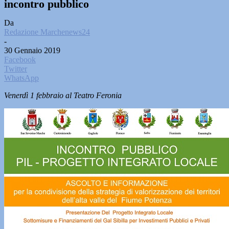
incontro pubblico
Da
Redazione Marchenews24
-
30 Gennaio 2019
Facebook
Twitter
WhatsApp
Venerdì 1 febbraio al Teatro Feronia