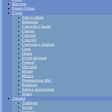
Macerata
Pesaro-Urbino
Eventi
Arte e cultura
Benessere
Categorie e luoghi
Cinema
Concerti
Concorsi
Convegni e seminari
Corsi
Danza
Eventi del mese
Festival
Mercatini
Mostre
Musica
Presentazione libri
Religione
Sagra e gastronomia
Teatro
Attualità
Ambiente
Avvisi
Cronaca