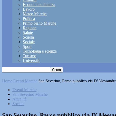
Economia e finanza
Lavoro
Meteo Marche
Politica
Primo piano Marche
Regione
Salute
Scuola
Sociale
Sport
Tecnologia e scienze
Turismo
Università
Home
Eventi Marche
San Severino, Parco pubblico via D’Alessandro
Eventi Marche
San Severino Marche
Attualità
Sociale
San Severino, Parco pubblico via D’Alessa