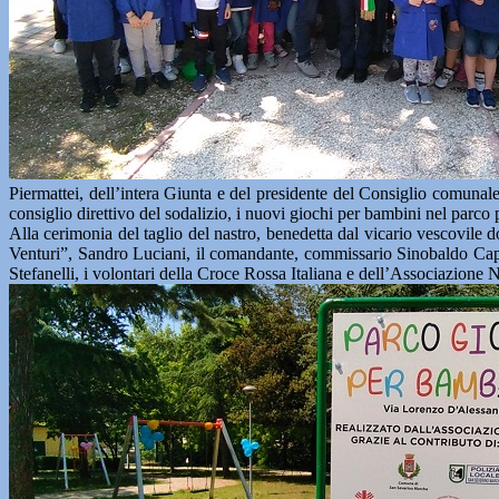
Piermattei, dell’intera Giunta e del presidente del Consiglio comunal
consiglio direttivo del sodalizio, i nuovi giochi per bambini nel parc
Alla cerimonia del taglio del nastro, benedetta dal vicario vescovile 
Venturi”, Sandro Luciani, il comandante, commissario Sinobaldo Capal
Stefanelli, i volontari della Croce Rossa Italiana e dell’Associazione 