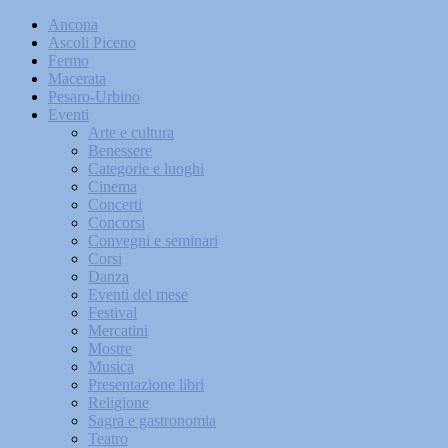
Ancona
Ascoli Piceno
Fermo
Macerata
Pesaro-Urbino
Eventi
Arte e cultura
Benessere
Categorie e luoghi
Cinema
Concerti
Concorsi
Convegni e seminari
Corsi
Danza
Eventi del mese
Festival
Mercatini
Mostre
Musica
Presentazione libri
Religione
Sagra e gastronomia
Teatro