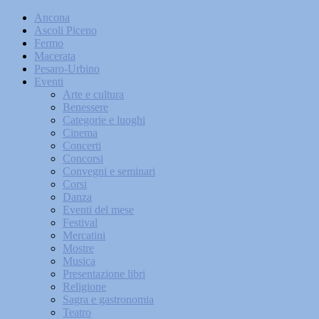
Ancona
Ascoli Piceno
Fermo
Macerata
Pesaro-Urbino
Eventi
Arte e cultura
Benessere
Categorie e luoghi
Cinema
Concerti
Concorsi
Convegni e seminari
Corsi
Danza
Eventi del mese
Festival
Mercatini
Mostre
Musica
Presentazione libri
Religione
Sagra e gastronomia
Teatro