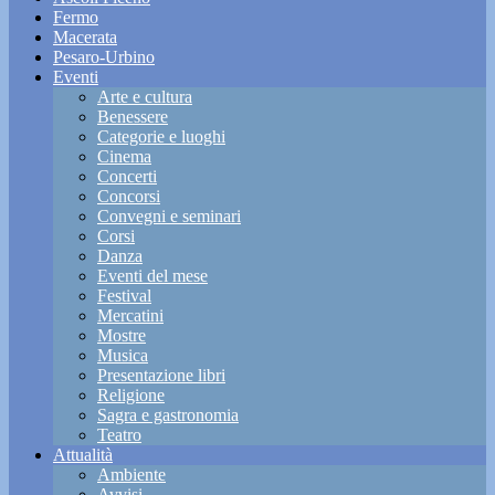
Fermo
Macerata
Pesaro-Urbino
Eventi
Arte e cultura
Benessere
Categorie e luoghi
Cinema
Concerti
Concorsi
Convegni e seminari
Corsi
Danza
Eventi del mese
Festival
Mercatini
Mostre
Musica
Presentazione libri
Religione
Sagra e gastronomia
Teatro
Attualità
Ambiente
Avvisi