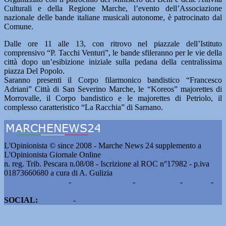
Culturali e della Regione Marche, l’evento dell’Associazione
nazionale delle bande italiane musicali autonome, è patrocinato dal
Comune.
Dalle ore 11 alle 13, con ritrovo nel piazzale dell’Istituto
comprensivo “P. Tacchi Venturi”, le bande sfileranno per le vie della
città dopo un’esibizione iniziale sulla pedana della centralissima
piazza Del Popolo.
Saranno presenti il Corpo filarmonico bandistico “Francesco
Adriani” Città di San Severino Marche, le “Koreos” majorettes di
Morrovalle, il Corpo bandistico e le majorettes di Petriolo, il
complesso caratteristico “La Racchia” di Sarnano.
L'Opinionista © since 2008 - Marche News 24 supplemento a
L'Opinionista Giornale Online
n. reg. Trib. Pescara n.08/08 - Iscrizione al ROC n°17982 - p.iva
01873660680 a cura di A. Gulizia
Pubblicità e contatti
-
Notizie del giorno
-
Informazioni
-
Privacy
-
Cookie
SOCIAL:
Facebook
-
X