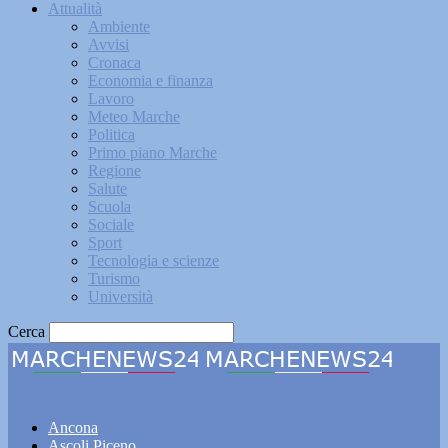
Attualità
Ambiente
Avvisi
Cronaca
Economia e finanza
Lavoro
Meteo Marche
Politica
Primo piano Marche
Regione
Salute
Scuola
Sociale
Sport
Tecnologia e scienze
Turismo
Università
Cerca
Marchenews24
Ancona
Ascoli Piceno