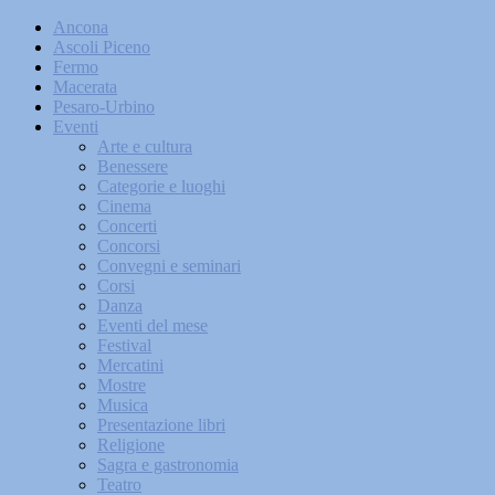
Ancona
Ascoli Piceno
Fermo
Macerata
Pesaro-Urbino
Eventi
Arte e cultura
Benessere
Categorie e luoghi
Cinema
Concerti
Concorsi
Convegni e seminari
Corsi
Danza
Eventi del mese
Festival
Mercatini
Mostre
Musica
Presentazione libri
Religione
Sagra e gastronomia
Teatro