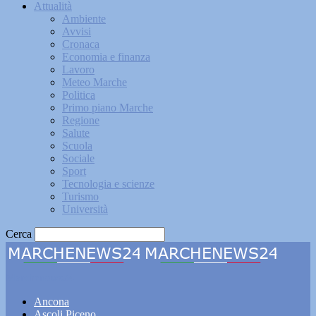
Attualità
Ambiente
Avvisi
Cronaca
Economia e finanza
Lavoro
Meteo Marche
Politica
Primo piano Marche
Regione
Salute
Scuola
Sociale
Sport
Tecnologia e scienze
Turismo
Università
Cerca
Marchenews24
Ancona
Ascoli Piceno