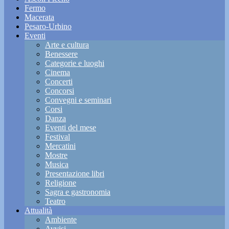
Fermo
Macerata
Pesaro-Urbino
Eventi
Arte e cultura
Benessere
Categorie e luoghi
Cinema
Concerti
Concorsi
Convegni e seminari
Corsi
Danza
Eventi del mese
Festival
Mercatini
Mostre
Musica
Presentazione libri
Religione
Sagra e gastronomia
Teatro
Attualità
Ambiente
Avvisi