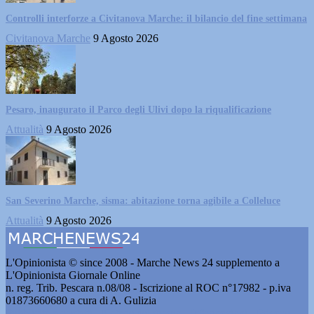
Controlli interforze a Civitanova Marche: il bilancio del fine settimana
Civitanova Marche
9 Agosto 2026
Pesaro, inaugurato il Parco degli Ulivi dopo la riqualificazione
Attualità
9 Agosto 2026
San Severino Marche, sisma: abitazione torna agibile a Colleluce
Attualità
9 Agosto 2026
L'Opinionista © since 2008 - Marche News 24 supplemento a
L'Opinionista Giornale Online
n. reg. Trib. Pescara n.08/08 - Iscrizione al ROC n°17982 - p.iva
01873660680 a cura di A. Gulizia
Pubblicità e contatti
-
Notizie del giorno
-
Informazioni
-
Privacy
-