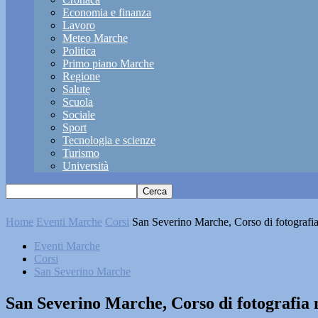
Economia e finanza
Lavoro
Meteo Marche
Politica
Primo piano Marche
Regione
Salute
Scuola
Sociale
Sport
Tecnologia e scienze
Turismo
Università
Home
Eventi Marche
Corsi
San Severino Marche, Corso di fotografia n
Eventi Marche
Corsi
San Severino Marche
San Severino Marche, Corso di fotografia n