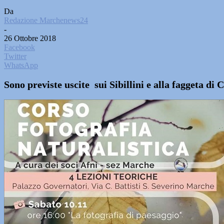
Da
Redazione Marchenews24
-
26 Ottobre 2018
Facebook
Twitter
WhatsApp
Sono previste uscite sui Sibillini e alla faggeta di