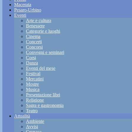
Macerata
Pesaro-Urbino
Eventi
Arte e cultura
Benessere
Categorie e luoghi
Cinema
Concerti
Concorsi
Convegni e seminari
Corsi
Danza
Eventi del mese
Festival
Mercatini
Mostre
Musica
Presentazione libri
Religione
Sagra e gastronomia
Teatro
Attualità
Ambiente
Avvisi
Cronaca