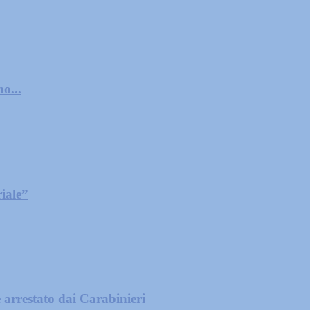
o...
iale”
 arrestato dai Carabinieri