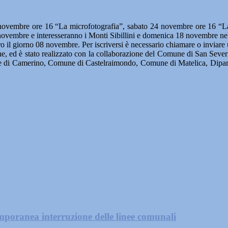
novembre ore 16 “La microfotografia”, sabato 24 novembre ore 16 “La 
novembre e interesseranno i Monti Sibillini e domenica 18 novembre nel
entro il giorno 08 novembre. Per iscriversi è necessario chiamare o inv
he, ed è stato realizzato con la collaborazione del Comune di San Seve
i Camerino, Comune di Castelraimondo, Comune di Matelica, Diparti
mporanea interruzione delle linee comunali