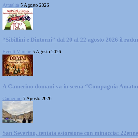
Attualità
5 Agosto 2026
“Sibillini e Dintorni” dal 20 al 22 agosto 2026 il radun
Eventi Marche
5 Agosto 2026
A Camerino domani va in scena “Compagnia Amator
Camerino
5 Agosto 2026
San Severino, tentata estorsione con minaccia: 22enne