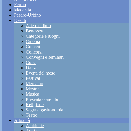
Fermo
Macerata
Pesaro-Urbino
Eventi
Arte e cultura
Benessere
Categorie e luoghi
Cinema
Concerti
Concorsi
Convegni e seminari
Corsi
Danza
Eventi del mese
Festival
Mercatini
Mostre
Musica
Presentazione libri
Religione
Sagra e gastronomia
Teatro
Attualità
Ambiente
Avvisi