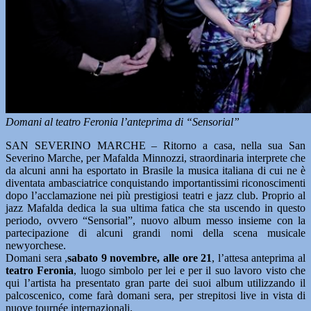
Domani al teatro Feronia l’anteprima di “Sensorial”
SAN SEVERINO MARCHE – Ritorno a casa, nella sua San
Severino Marche, per Mafalda Minnozzi, straordinaria interprete che
da alcuni anni ha esportato in Brasile la musica italiana di cui ne è
diventata ambasciatrice conquistando importantissimi riconoscimenti
dopo l’acclamazione nei più prestigiosi teatri e jazz club. Proprio al
jazz Mafalda dedica la sua ultima fatica che sta uscendo in questo
periodo, ovvero “Sensorial”, nuovo album messo insieme con la
partecipazione di alcuni grandi nomi della scena musicale
newyorchese.
Domani sera ,
sabato 9 novembre, alle ore 21
, l’attesa anteprima al
teatro Feronia
, luogo simbolo per lei e per il suo lavoro visto che
qui l’artista ha presentato gran parte dei suoi album utilizzando il
palcoscenico, come farà domani sera, per strepitosi live in vista di
nuove tournée internazionali.