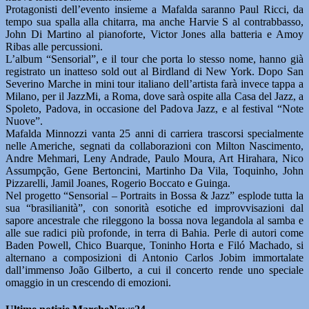
Protagonisti dell’evento insieme a Mafalda saranno Paul Ricci, da
tempo sua spalla alla chitarra, ma anche Harvie S al contrabbasso,
John Di Martino al pianoforte, Victor Jones alla batteria e Amoy
Ribas alle percussioni.
L’album “Sensorial”, e il tour che porta lo stesso nome, hanno già
registrato un inatteso sold out al Birdland di New York. Dopo San
Severino Marche in mini tour italiano dell’artista farà invece tappa a
Milano, per il JazzMi, a Roma, dove sarà ospite alla Casa del Jazz, a
Spoleto, Padova, in occasione del Padova Jazz, e al festival “Note
Nuove”.
Mafalda Minnozzi vanta 25 anni di carriera trascorsi specialmente
nelle Americhe, segnati da collaborazioni con Milton Nascimento,
Andre Mehmari, Leny Andrade, Paulo Moura, Art Hirahara, Nico
Assumpção, Gene Bertoncini, Martinho Da Vila, Toquinho, John
Pizzarelli, Jamil Joanes, Rogerio Boccato e Guinga.
Nel progetto “Sensorial – Portraits in Bossa & Jazz” esplode tutta la
sua “brasilianità”, con sonorità esotiche ed improvvisazioni dal
sapore ancestrale che rileggono la bossa nova legandola al samba e
alle sue radici più profonde, in terra di Bahia. Perle di autori come
Baden Powell, Chico Buarque, Toninho Horta e Filó Machado, si
alternano a composizioni di Antonio Carlos Jobim immortalate
dall’immenso João Gilberto, a cui il concerto rende uno speciale
omaggio in un crescendo di emozioni.