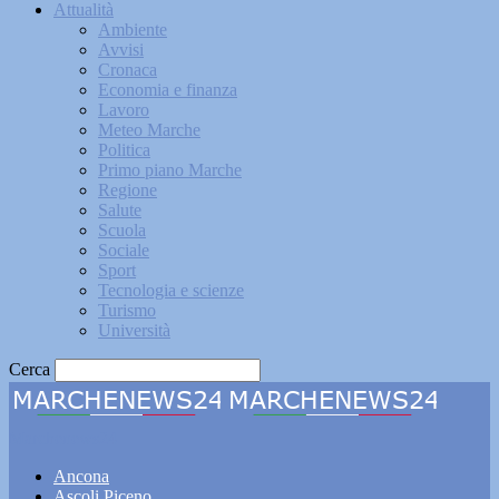
Attualità
Ambiente
Avvisi
Cronaca
Economia e finanza
Lavoro
Meteo Marche
Politica
Primo piano Marche
Regione
Salute
Scuola
Sociale
Sport
Tecnologia e scienze
Turismo
Università
Cerca
Marchenews24
Ancona
Ascoli Piceno