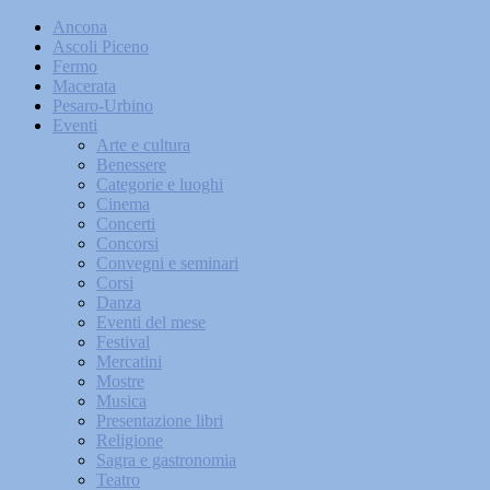
Ancona
Ascoli Piceno
Fermo
Macerata
Pesaro-Urbino
Eventi
Arte e cultura
Benessere
Categorie e luoghi
Cinema
Concerti
Concorsi
Convegni e seminari
Corsi
Danza
Eventi del mese
Festival
Mercatini
Mostre
Musica
Presentazione libri
Religione
Sagra e gastronomia
Teatro