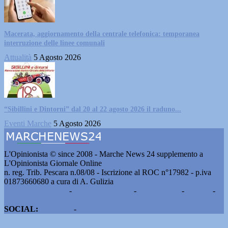
Macerata, aggiornamento della centrale telefonica: temporanea
interruzione delle linee comunali
Attualità
5 Agosto 2026
“Sibillini e Dintorni” dal 20 al 22 agosto 2026 il raduno...
Eventi Marche
5 Agosto 2026
L'Opinionista © since 2008 - Marche News 24 supplemento a
L'Opinionista Giornale Online
n. reg. Trib. Pescara n.08/08 - Iscrizione al ROC n°17982 - p.iva
01873660680 a cura di A. Gulizia
Pubblicità e contatti
-
Notizie del giorno
-
Informazioni
-
Privacy
-
Cookie
SOCIAL:
Facebook
-
X