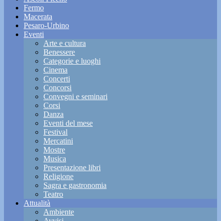
Fermo
Macerata
Pesaro-Urbino
Eventi
Arte e cultura
Benessere
Categorie e luoghi
Cinema
Concerti
Concorsi
Convegni e seminari
Corsi
Danza
Eventi del mese
Festival
Mercatini
Mostre
Musica
Presentazione libri
Religione
Sagra e gastronomia
Teatro
Attualità
Ambiente
Avvisi