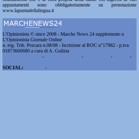
appuntamenti sono obbligatoriamente su prenotazione
www.lapuntadellalingua.it
L'Opinionista © since 2008 - Marche News 24 supplemento a
L'Opinionista Giornale Online
n. reg. Trib. Pescara n.08/08 - Iscrizione al ROC n°17982 - p.iva
01873660680 a cura di A. Gulizia
Pubblicità e contatti
-
Notizie del giorno
-
Informazioni
-
Privacy
-
Cookie
SOCIAL:
Facebook
-
X