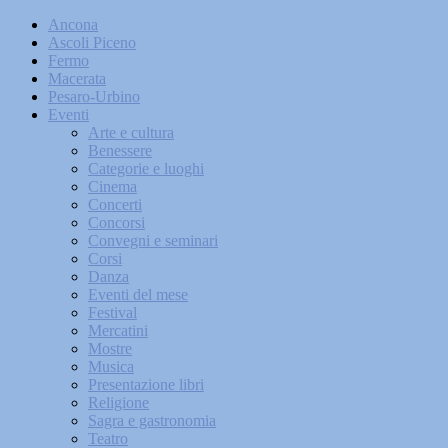
Ancona
Ascoli Piceno
Fermo
Macerata
Pesaro-Urbino
Eventi
Arte e cultura
Benessere
Categorie e luoghi
Cinema
Concerti
Concorsi
Convegni e seminari
Corsi
Danza
Eventi del mese
Festival
Mercatini
Mostre
Musica
Presentazione libri
Religione
Sagra e gastronomia
Teatro