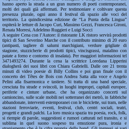
hanno aperto la strada a un gran numero di poeti contemporanei,
molti dei quali già affermati. Per testimoniare e coltivare questa
presenza plurale, ogni anno il festival dà spazio alle voci del
territorio. La quindicesima edizione de “La Punta della Lingua”
ospiterà le letture di Jacopo Curi, Massimo Gezzi, Francesca Gironi,
Renata Morresi, Adelelmo Ruggieri e Luigi Socci
A seguire Cena con l’Autore: il ristorante LK ristoro servirà prodotti
tipici di San Severino Marche con il contributo minimo di 20 euro
(antipasti, tagliere di salumi marchigiani, verdure grigliate di
stagione, stuzzicherie di prodotti tipici, vincisgrassi, maialino con
patate a forno e contorno di insalata). Per maggiori informazioni tel
3471493274. Durante la cena la scrittrice Loredana Lipperini
dialogherà dei suoi libri con Chiara Gabrielli. Dalle ore 21 trenta
minuti di video poesie di Billy Collins e poi gran finale con il
concerto dei Têtes de Bois con Andrea Satta alla voce e Angelo
Pelini alla fisarmonica e tastiere. Si tratta di una band speciale,
cresciuta fra strade e svincoli, in luoghi impropri, capitali europee,
periferie e cinture urbane, che ha organizzato concerti sul
camioncino, sulle scale mobili nei sotterranei dei metrò, in fabbriche
abbandonate, interventi estemporanei con le biciclette, sui tram, nelle
stazioni ferroviarie, eventi, festival, club, centri sociali, teatri,
progetti e grandi palchi. La loro musica spazia tra poesia, rock, folk,
si riempie di parole, suggestioni e rumori catturati nel transito, e si
sublima in quel suono sospeso tra emozione pura, ironia e
straniamento che è la cifra propria della band. Gli ingressi ai vari