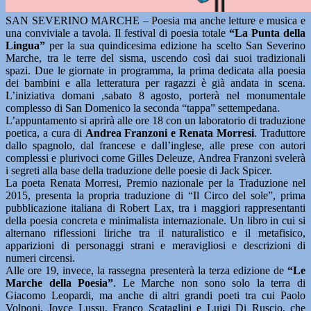
SAN SEVERINO MARCHE – Poesia ma anche letture e musica e
una conviviale a tavola. Il festival di poesia totale
“La Punta della
Lingua”
per la sua quindicesima edizione ha scelto San Severino
Marche, tra le terre del sisma, uscendo così dai suoi tradizionali
spazi. Due le giornate in programma, la prima dedicata alla poesia
dei bambini e alla letteratura per ragazzi è già andata in scena.
L’iniziativa domani ,sabato 8 agosto, porterà nel monumentale
complesso di San Domenico la seconda “tappa” settempedana.
L’appuntamento si aprirà alle ore 18 con un laboratorio di traduzione
poetica, a cura di
Andrea Franzoni e Renata Morresi
. Traduttore
dallo spagnolo, dal francese e dall’inglese, alle prese con autori
complessi e plurivoci come Gilles Deleuze, Andrea Franzoni svelerà
i segreti alla base della traduzione delle poesie di Jack Spicer.
La poeta Renata Morresi, Premio nazionale per la Traduzione nel
2015, presenta la propria traduzione di “Il Circo del sole”, prima
pubblicazione italiana di Robert Lax, tra i maggiori rappresentanti
della poesia concreta e minimalista internazionale. Un libro in cui si
alternano riflessioni liriche tra il naturalistico e il metafisico,
apparizioni di personaggi strani e meravigliosi e descrizioni di
numeri circensi.
Alle ore 19, invece, la rassegna presenterà la terza edizione de
“Le
Marche della Poesia”
. Le Marche non sono solo la terra di
Giacomo Leopardi, ma anche di altri grandi poeti tra cui Paolo
Volponi, Joyce Lussu, Franco Scataglini e Luigi Di Ruscio, che