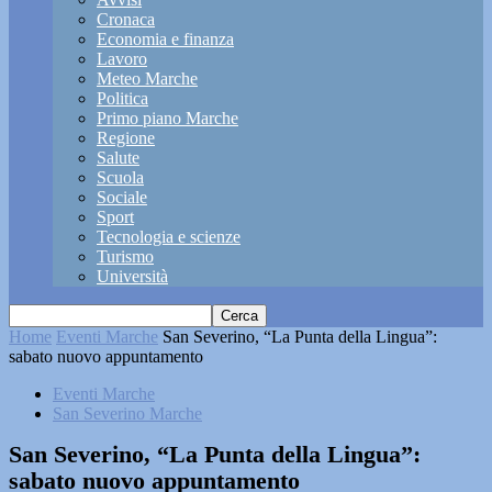
Cronaca
Economia e finanza
Lavoro
Meteo Marche
Politica
Primo piano Marche
Regione
Salute
Scuola
Sociale
Sport
Tecnologia e scienze
Turismo
Università
Home
Eventi Marche
San Severino, “La Punta della Lingua”:
sabato nuovo appuntamento
Eventi Marche
San Severino Marche
San Severino, “La Punta della Lingua”:
sabato nuovo appuntamento