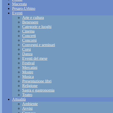
Macerata
Pesaro-Urbino
Eventi
Arte e cultura
Benessere
Categorie e luoghi
Cinema
Concerti
Concorsi
Convegni e seminari
Corsi
Danza
Eventi del mese
Festival
Mercatini
Mostre
Musica
Presentazione libri
Religione
Sagra e gastronomia
Teatro
Attualità
Ambiente
Avvisi
Cronaca