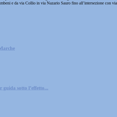
alimbeni e da via Collio in via Nazario Sauro fino all’intersezione con vi
 Marche
guida sotto l’effetto...