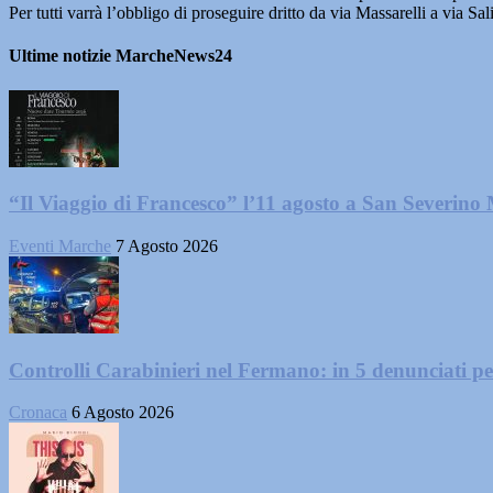
Per tutti varrà l’obbligo di proseguire dritto da via Massarelli a via S
Ultime notizie MarcheNews24
“Il Viaggio di Francesco” l’11 agosto a San Severino
Eventi Marche
7 Agosto 2026
Controlli Carabinieri nel Fermano: in 5 denunciati per 
Cronaca
6 Agosto 2026