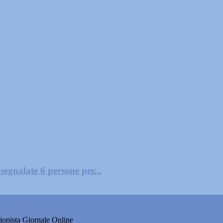
segnalate 6 persone per...
onista Giornale Online