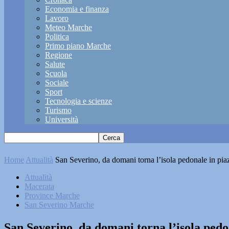
Economia e finanza
Lavoro
Meteo Marche
Politica
Primo piano Marche
Regione
Salute
Scuola
Sociale
Sport
Tecnologia e scienze
Turismo
Università
Home
Attualità
San Severino, da domani torna l’isola pedonale in pia
Attualità
Macerata
Province Marche
San Severino Marche
San Severino, da domani torna l’isola pedo