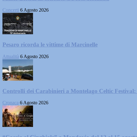
Concerti
6 Agosto 2026
Pesaro ricorda le vittime di Marcinelle
Attualità
6 Agosto 2026
Controlli dei Carabinieri a Montelago Celtic Festival: 
Cronaca
6 Agosto 2026