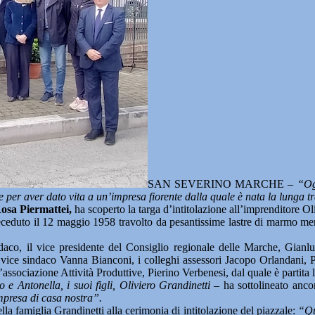
SAN SEVERINO MARCHE –
“Og
e per aver dato vita a un’impresa fiorente dalla quale è nata la lunga 
Rosa Piermattei,
ha scoperto la targa d’intitolazione all’imprenditore Oli
deceduto il 12 maggio 1958 travolto da pesantissime lastre di marmo mentr
 sindaco, il vice presidente del Consiglio regionale delle Marche, Gi
 vice sindaco Vanna Bianconi, i colleghi assessori Jacopo Orlandani, 
ociazione Attività Produttive, Pierino Verbenesi, dal quale è partita la 
 e Antonella, i suoi figli, Oliviero Grandinetti
– ha sottolineato ancor
mpresa di casa nostra”.
la famiglia Grandinetti alla cerimonia di intitolazione del piazzale:
“Qu