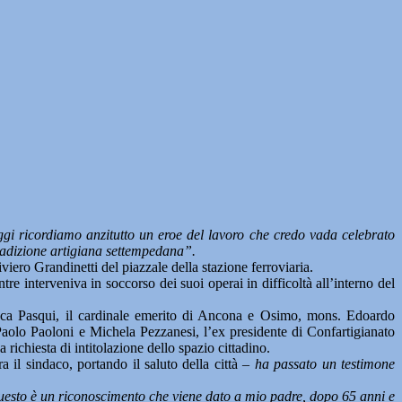
gi ricordiamo anzitutto un eroe del lavoro che credo vada celebrato
tradizione artigiana settempedana”.
viero Grandinetti del piazzale della stazione ferroviaria.
e interveniva in soccorso dei suoi operai in difficoltà all’interno del
anluca Pasqui, il cardinale emerito di Ancona e Osimo, mons. Edoardo
Paolo Paoloni e Michela Pezzanesi, l’ex presidente di Confartigianato
richiesta di intitolazione dello spazio cittadino.
a il sindaco, portando il saluto della città –
ha passato un testimone
esto è un riconoscimento che viene dato a mio padre, dopo 65 anni e