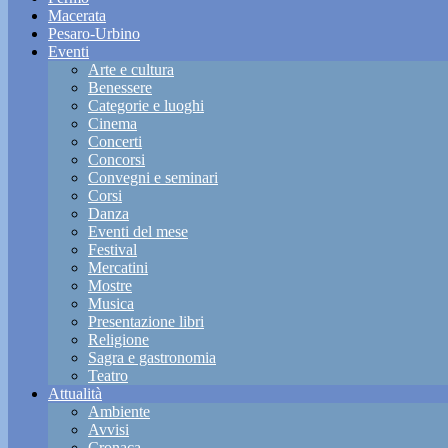
Macerata
Pesaro-Urbino
Eventi
Arte e cultura
Benessere
Categorie e luoghi
Cinema
Concerti
Concorsi
Convegni e seminari
Corsi
Danza
Eventi del mese
Festival
Mercatini
Mostre
Musica
Presentazione libri
Religione
Sagra e gastronomia
Teatro
Attualità
Ambiente
Avvisi
Cronaca