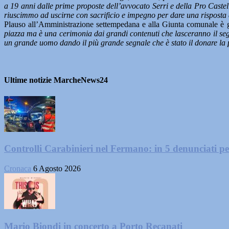
a 19 anni dalle prime proposte dell’avvocato Serri e della Pro Castel
riuscimmo ad uscirne con sacrificio e impegno per dare una risposta an
Plauso all’Amministrazione settempedana e alla Giunta comunale è g
piazza ma è una cerimonia dai grandi contenuti che lasceranno il segn
un grande uomo dando il più grande segnale che è stato il donare la pr
Ultime notizie MarcheNews24
Controlli Carabinieri nel Fermano: in 5 denunciati per 
Cronaca
6 Agosto 2026
Mario Biondi in concerto a Porto Recanati