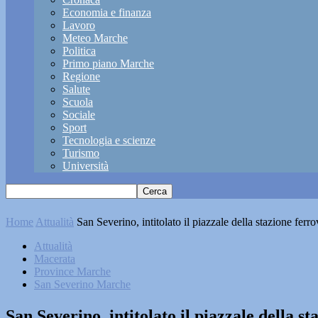
Economia e finanza
Lavoro
Meteo Marche
Politica
Primo piano Marche
Regione
Salute
Scuola
Sociale
Sport
Tecnologia e scienze
Turismo
Università
Home
Attualità
San Severino, intitolato il piazzale della stazione ferr
Attualità
Macerata
Province Marche
San Severino Marche
San Severino, intitolato il piazzale della s