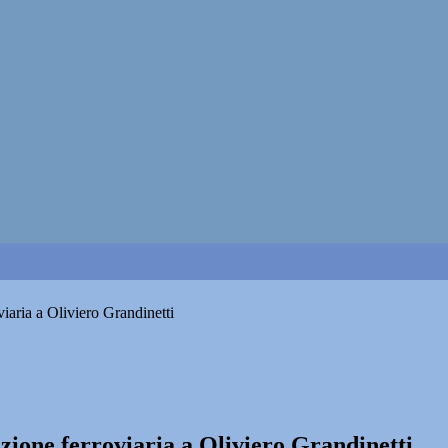
oviaria a Oliviero Grandinetti
tazione ferroviaria a Oliviero Grandinetti