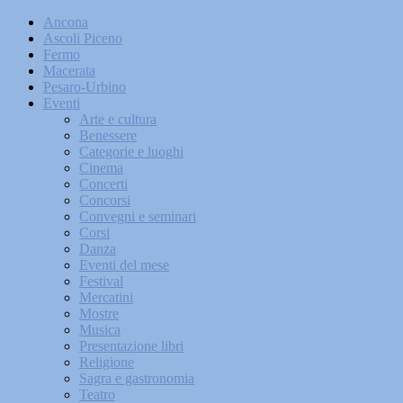
Ancona
Ascoli Piceno
Fermo
Macerata
Pesaro-Urbino
Eventi
Arte e cultura
Benessere
Categorie e luoghi
Cinema
Concerti
Concorsi
Convegni e seminari
Corsi
Danza
Eventi del mese
Festival
Mercatini
Mostre
Musica
Presentazione libri
Religione
Sagra e gastronomia
Teatro