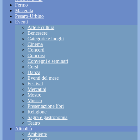
Fermo
Macerata
Pesaro-Urbino
Eventi
Arte e cultura
Benessere
Categorie e luoghi
Cinema
Concerti
Concorsi
Convegni e seminari
Corsi
Danza
Eventi del mese
Festival
Mercatini
Mostre
Musica
Presentazione libri
Religione
Sagra e gastronomia
Teatro
Attualità
Ambiente
Avvisi