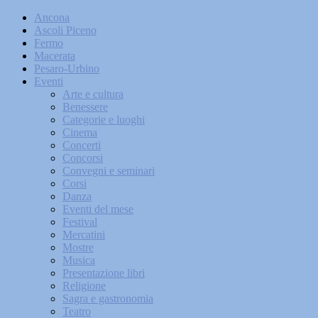
Ancona
Ascoli Piceno
Fermo
Macerata
Pesaro-Urbino
Eventi
Arte e cultura
Benessere
Categorie e luoghi
Cinema
Concerti
Concorsi
Convegni e seminari
Corsi
Danza
Eventi del mese
Festival
Mercatini
Mostre
Musica
Presentazione libri
Religione
Sagra e gastronomia
Teatro