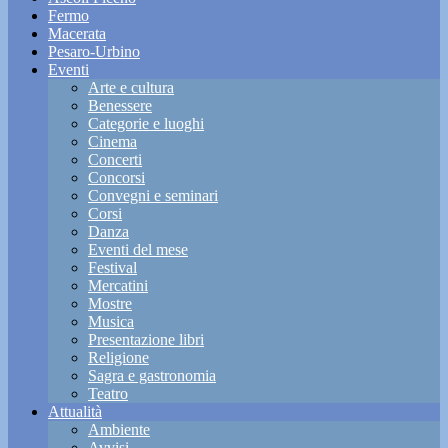
Fermo
Macerata
Pesaro-Urbino
Eventi
Arte e cultura
Benessere
Categorie e luoghi
Cinema
Concerti
Concorsi
Convegni e seminari
Corsi
Danza
Eventi del mese
Festival
Mercatini
Mostre
Musica
Presentazione libri
Religione
Sagra e gastronomia
Teatro
Attualità
Ambiente
Avvisi