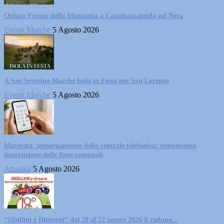
Quinto Forum della Montagna a Castelsantangelo sul Nera
Eventi Marche
5 Agosto 2026
A San Severino Marche Isola in Festa per San Lorenzo
Eventi Marche
5 Agosto 2026
Macerata, aggiornamento della centrale telefonica: temporanea
interruzione delle linee comunali
Attualità
5 Agosto 2026
“Sibillini e Dintorni” dal 20 al 22 agosto 2026 il raduno...