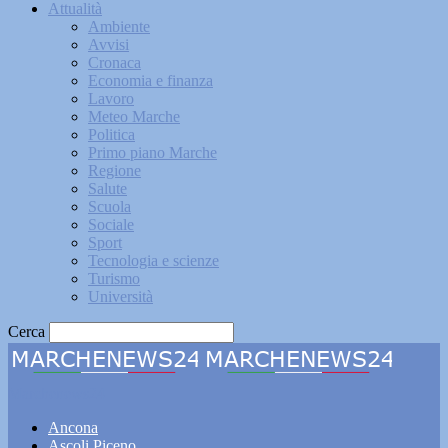
Attualità
Ambiente
Avvisi
Cronaca
Economia e finanza
Lavoro
Meteo Marche
Politica
Primo piano Marche
Regione
Salute
Scuola
Sociale
Sport
Tecnologia e scienze
Turismo
Università
Cerca
Marchenews24
Ancona
Ascoli Piceno