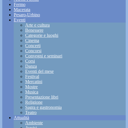
Fermo
Macerata
Pesaro-Urbino
Eventi
Arte e cultura
Benessere
Categorie e luoghi
Cinema
Concerti
Concorsi
Convegni e seminari
Corsi
Danza
Eventi del mese
Festival
Mercatini
Mostre
Musica
Presentazione libri
Religione
Sagra e gastronomia
Teatro
Attualità
Ambiente
Avvisi