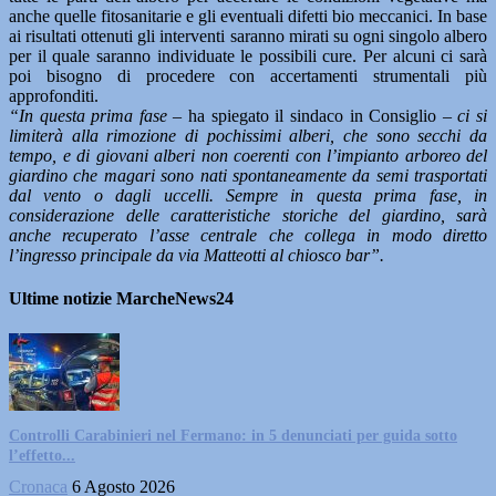
anche quelle fitosanitarie e gli eventuali difetti bio meccanici. In base
ai risultati ottenuti gli interventi saranno mirati su ogni singolo albero
per il quale saranno individuate le possibili cure. Per alcuni ci sarà
poi bisogno di procedere con accertamenti strumentali più
approfonditi.
“In questa prima fase –
ha spiegato il sindaco in Consiglio –
ci si
limiterà alla rimozione di pochissimi alberi, che sono secchi da
tempo, e di giovani alberi non coerenti con l’impianto arboreo del
giardino che magari sono nati spontaneamente da semi trasportati
dal vento o dagli uccelli. Sempre in questa prima fase, in
considerazione delle caratteristiche storiche del giardino, sarà
anche recuperato l’asse centrale che collega in modo diretto
l’ingresso principale da via Matteotti al chiosco bar”.
Ultime notizie MarcheNews24
Controlli Carabinieri nel Fermano: in 5 denunciati per guida sotto
l’effetto...
Cronaca
6 Agosto 2026