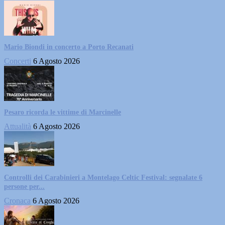
Mario Biondi in concerto a Porto Recanati
Concerti
6 Agosto 2026
Pesaro ricorda le vittime di Marcinelle
Attualità
6 Agosto 2026
Controlli dei Carabinieri a Montelago Celtic Festival: segnalate 6
persone per...
Cronaca
6 Agosto 2026