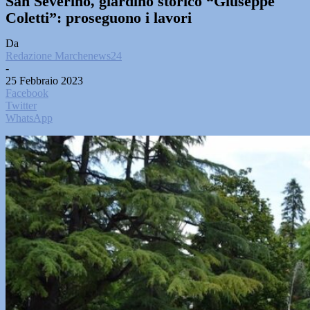
San Severino, giardino storico “Giuseppe
Coletti”: proseguono i lavori
Da
Redazione Marchenews24
-
25 Febbraio 2023
Facebook
Twitter
WhatsApp