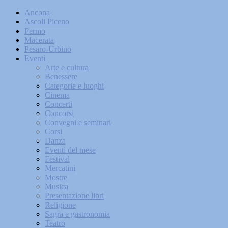
Ancona
Ascoli Piceno
Fermo
Macerata
Pesaro-Urbino
Eventi
Arte e cultura
Benessere
Categorie e luoghi
Cinema
Concerti
Concorsi
Convegni e seminari
Corsi
Danza
Eventi del mese
Festival
Mercatini
Mostre
Musica
Presentazione libri
Religione
Sagra e gastronomia
Teatro