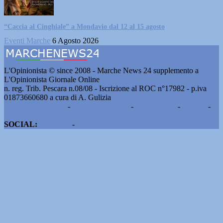
“Caccia al Cinghiale” a Mondavio dal 12 al 15 agosto
Eventi Marche
6 Agosto 2026
L'Opinionista © since 2008 - Marche News 24 supplemento a
L'Opinionista Giornale Online
n. reg. Trib. Pescara n.08/08 - Iscrizione al ROC n°17982 - p.iva
01873660680 a cura di A. Gulizia
Pubblicità e contatti
-
Notizie del giorno
-
Informazioni
-
Privacy
-
Cookie
SOCIAL:
Facebook
-
X