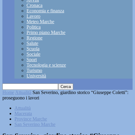
Cronaca
Economia e finanza
Lavoro
Meteo Marche
Politica
Primo piano Marche
Regione
Salute
Scuola
Sociale
Sport
Tecnologia e scienze
Turismo
Università
Home
Attualità
San Severino, giardino storico “Giuseppe Coletti”:
proseguono i lavori
Attualità
Macerata
Province Marche
San Severino Marche