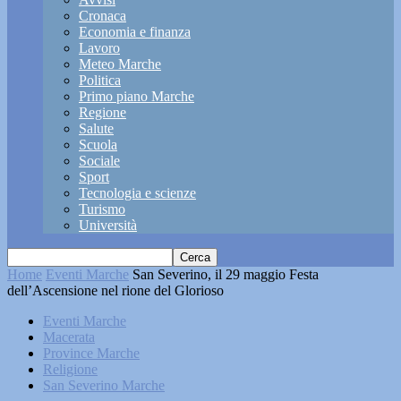
Cronaca
Economia e finanza
Lavoro
Meteo Marche
Politica
Primo piano Marche
Regione
Salute
Scuola
Sociale
Sport
Tecnologia e scienze
Turismo
Università
Home
Eventi Marche
San Severino, il 29 maggio Festa
dell’Ascensione nel rione del Glorioso
Eventi Marche
Macerata
Province Marche
Religione
San Severino Marche