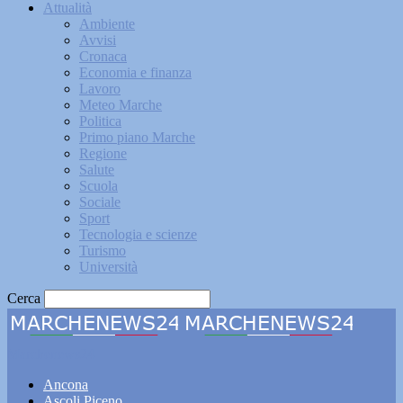
Attualità
Ambiente
Avvisi
Cronaca
Economia e finanza
Lavoro
Meteo Marche
Politica
Primo piano Marche
Regione
Salute
Scuola
Sociale
Sport
Tecnologia e scienze
Turismo
Università
Cerca
Marchenews24
Ancona
Ascoli Piceno