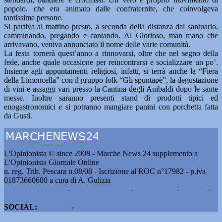
popolo, che era animato dalle confraternite, che coinvolgeva
tantissime persone.
Si partiva al mattino presto, a seconda della distanza dal santuario,
camminando, pregando e cantando. Al Glorioso, man mano che
arrivavano, veniva annunciato il nome delle varie comunità.
La festa tornerà quest’anno a rinnovarsi, oltre che nel segno della
fede, anche quale occasione per reincontrarsi e socializzare un po’.
Insieme agli appuntamenti religiosi, infatti, si terrà anche la “Fiera
della Limoncella” con il gruppo folk “Gli spuntapè”, la degustazione
di vini e assaggi vari presso la Cantina degli Anibaldi dopo le sante
messe. Inoltre saranno presenti stand di prodotti tipici ed
enogastronomici e si potranno mangiare panini con porchetta fatta
da Gustì.
L'Opinionista © since 2008 - Marche News 24 supplemento a
L'Opinionista Giornale Online
n. reg. Trib. Pescara n.08/08 - Iscrizione al ROC n°17982 - p.iva
01873660680 a cura di A. Gulizia
Pubblicità e contatti
-
Notizie del giorno
-
Informazioni
-
Privacy
-
Cookie
SOCIAL:
Facebook
-
X