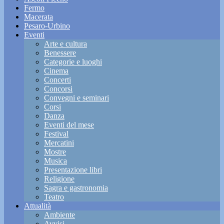
Fermo
Macerata
Pesaro-Urbino
Eventi
Arte e cultura
Benessere
Categorie e luoghi
Cinema
Concerti
Concorsi
Convegni e seminari
Corsi
Danza
Eventi del mese
Festival
Mercatini
Mostre
Musica
Presentazione libri
Religione
Sagra e gastronomia
Teatro
Attualità
Ambiente
Avvisi