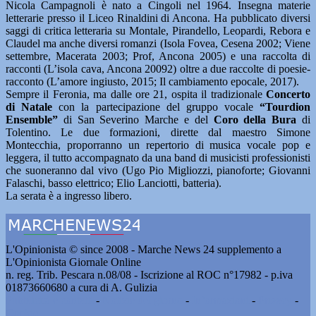
Nicola Campagnoli è nato a Cingoli nel 1964. Insegna materie
letterarie presso il Liceo Rinaldini di Ancona. Ha pubblicato diversi
saggi di critica letteraria su Montale, Pirandello, Leopardi, Rebora e
Claudel ma anche diversi romanzi (Isola Fovea, Cesena 2002; Viene
settembre, Macerata 2003; Prof, Ancona 2005) e una raccolta di
racconti (L’isola cava, Ancona 20092) oltre a due raccolte di poesie-
racconto (L’amore ingiusto, 2015; Il cambiamento epocale, 2017).
Sempre il Feronia, ma dalle ore 21, ospita il tradizionale
Concerto
di Natale
con la partecipazione del gruppo vocale
“Tourdion
Ensemble”
di San Severino Marche e del
Coro della Bura
di
Tolentino. Le due formazioni, dirette dal maestro Simone
Montecchia, proporranno un repertorio di musica vocale pop e
leggera, il tutto accompagnato da una band di musicisti professionisti
che suoneranno dal vivo (Ugo Pio Migliozzi, pianoforte; Giovanni
Falaschi, basso elettrico; Elio Lanciotti, batteria).
La serata è a ingresso libero.
L'Opinionista © since 2008 - Marche News 24 supplemento a
L'Opinionista Giornale Online
n. reg. Trib. Pescara n.08/08 - Iscrizione al ROC n°17982 - p.iva
01873660680 a cura di A. Gulizia
Pubblicità e contatti
-
Notizie del giorno
-
Informazioni
-
Privacy
-
Cookie