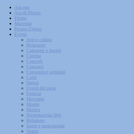
Ancona
Ascoli Piceno
Fermo
Macerata
Pesaro-Urbino
Eventi
Arte e cultura
Benessere
Categorie e luoghi
Cinema
Concerti
Concorsi
Convegni e seminari
Corsi
Danza
Eventi del mese
Festival
Mercatini
Mostre
Musica
Presentazione libri
Religione
Sagra e gastronomia
Teatro