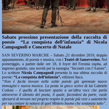
Sabato prossimo presentazione della raccolta di
poesie “La conquista dell’infanzia” di Nicola
Campagnoli e Concerto di Natale
SAN SEVERINO MARCHE – Sabato ,21 dicembre 2019, doppio
appuntamento, di poesia e musica, con i
Teatri di Sanseverino.
Nel
pomeriggio, a partire dalle ore 18, il foyer del Feronia ospita, ad
ingresso gratuito, una novità per la rassegna “Incontri con l’Autore”.
Lo scrittore
Nicola Campagnoli
presenta la sua ultima raccolta di
poesie:
“La conquista dell’infanzia”,
edizioni Itaca.
“Non è facile trovare nelle solite parole già spremute nuove
immagini e nuova musica. La posta in gioco
scrive di lui Gabriele
Codoni
– è quella di lasciare spazio a un’altra voce che parla
attraverso il silenzio del poeta, il quale, facendosi da parte, vuole
sforzarsi di trovare nel proprio respiro le parole più vere e autentiche
per raccontare la natura di quel Mistero buono che sostanzia tutto”.