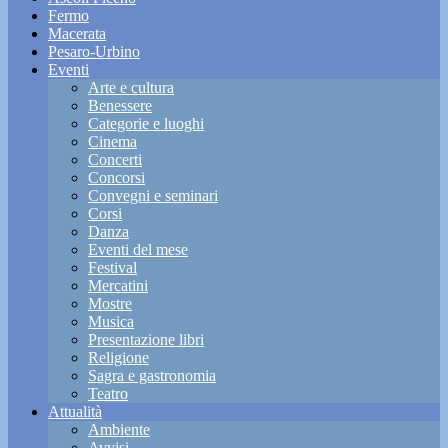
Fermo
Macerata
Pesaro-Urbino
Eventi
Arte e cultura
Benessere
Categorie e luoghi
Cinema
Concerti
Concorsi
Convegni e seminari
Corsi
Danza
Eventi del mese
Festival
Mercatini
Mostre
Musica
Presentazione libri
Religione
Sagra e gastronomia
Teatro
Attualità
Ambiente
Avvisi