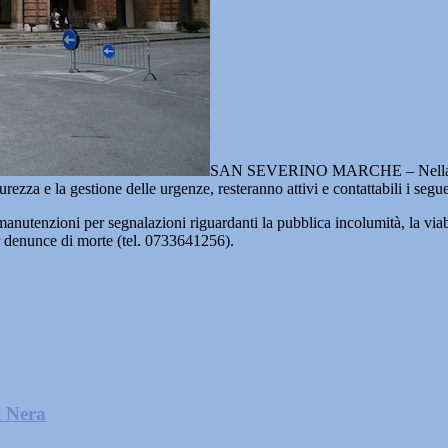
SAN SEVERINO MARCHE – Nella g
urezza e la gestione delle urgenze, resteranno attivi e contattabili i segue
nutenzioni per segnalazioni riguardanti la pubblica incolumità, la viabili
r denunce di morte (tel. 0733641256).
l Nera