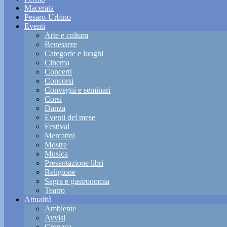
Macerata
Pesaro-Urbino
Eventi
Arte e cultura
Benessere
Categorie e luoghi
Cinema
Concerti
Concorsi
Convegni e seminari
Corsi
Danza
Eventi del mese
Festival
Mercatini
Mostre
Musica
Presentazione libri
Religione
Sagra e gastronomia
Teatro
Attualità
Ambiente
Avvisi
Cronaca