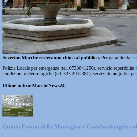
Severino Marche resteranno chiusi al pubblico.
Per garantire la sic
Polizia Locale per emergenze (tel. 0733641250), servizio reperibilità ma
condizioni meteorologiche (tel. 333 2952381), servizi demografici pe
Ultime notizie MarcheNews24
Quinto Forum della Montagna a Castelsantangelo su