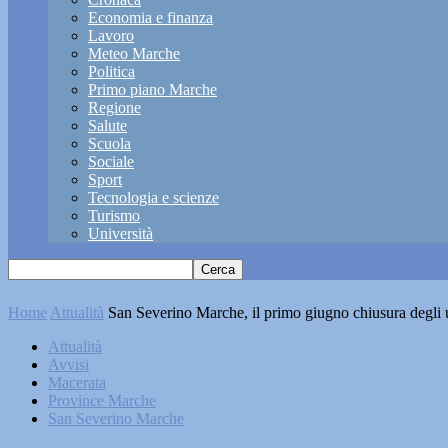
Economia e finanza
Lavoro
Meteo Marche
Politica
Primo piano Marche
Regione
Salute
Scuola
Sociale
Sport
Tecnologia e scienze
Turismo
Università
Home
Attualità
San Severino Marche, il primo giugno chiusura degli 
Attualità
Avvisi
Macerata
Province Marche
San Severino Marche